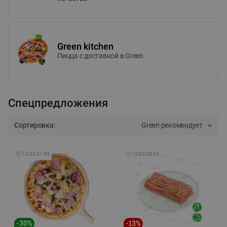
Green kitchen
Пицца c доставкой в Green
Спецпредложения
Сортировка:
Green рекомендует
🕘
12:00
-
21:00
🕘
12:00
-
20:00
-
30
%
-
13
%