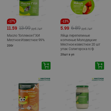
-
17
%
-
13
%
13.99
6.89
11.59
5.99
руб./
шт
руб./
шт
Масло Топленое ГХИ
Яйца перепелиные
Местное Известное 99%
копченые Молодецкие
Местное известное 20 шт
200г
упак Солигорска п/ф
20шт в уп