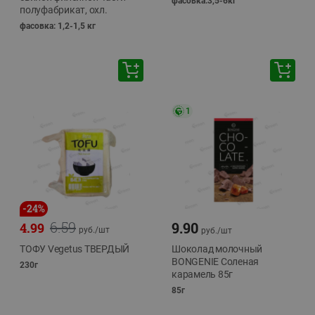
фасовка:3,5-6кг
полуфабрикат, охл.
фасовка: 1,2-1,5 кг
1
-
24
%
6.59
9.90
4.99
руб./
шт
руб./
шт
ТОФУ Vegetus ТВЕРДЫЙ
Шоколад молочный
BONGENIE Соленая
230г
карамель 85г
85г