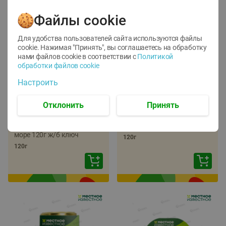
Файлы cookie
Для удобства пользователей сайта используются файлы
cookie. Нажимая "Принять", вы соглашаетесь
на обработку
нами файлов cookie в соответствии с
Политикой
обработки файлов cookie
-
22
%
-
17
%
Настроить
5.79
5.99
4.49
4.99
руб./
шт
руб./
шт
Отклонить
Принять
Икра трески
Икра сельди
тихоокеанской
тихоокеанской Лунское
деликатесная Лунское
море 120г ж/б ключ
море 120г ж/б ключ
120г
120г