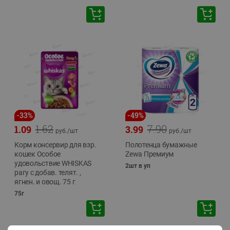
-
33
%
-
49
%
1.62
7.90
1.09
3.99
руб./
шт
руб./
шт
Корм консервир для взр.
Полотенца бумажные
кошек Особое
Zewa Премиум
удовольствие WHISKAS
2шт в уп
рагу с добав. телят. ,
ягнен. и овощ. 75 г
75г