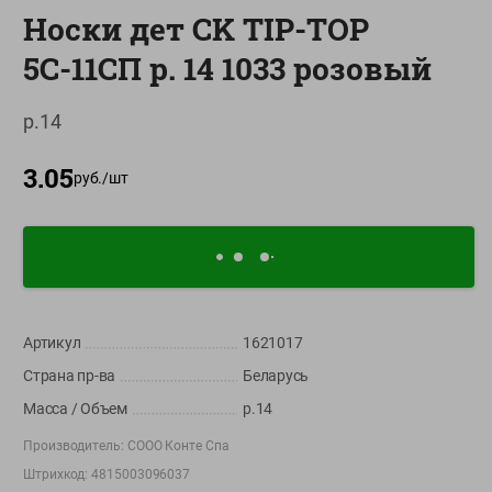
Носки дет CK TIP-TOP
О сервисе
5С-11СП р. 14 1033 розовый
Настройки файлов cookie
Мой Green
р.14
Приложение Green c
3.05
доставкой и бонусной картой
руб./
шт
App
Google
AppGallery
Store
Play
+375 44 560-60-61
Артикул
1621017
Время работы Call-центра: Пн.- Пт. с 09.00 до 17.00, СБ, ВС -
Страна пр-ва
Беларусь
выходной
Масса / Объем
р.14
shop@green-market.by
Производитель:
СООО Конте Спа
Пишите нам свои вопросы, предложения и комментарии
Штрихкод:
4815003096037