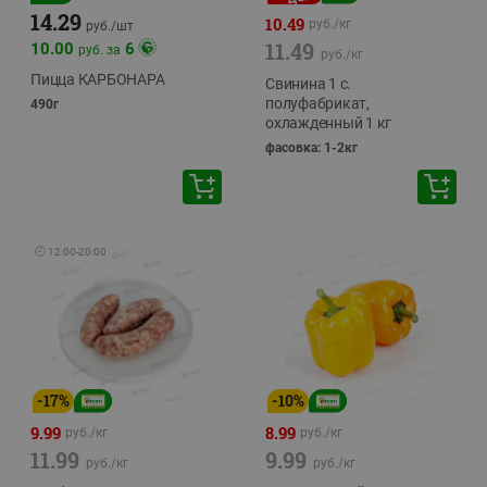
14.29
10.49
руб./
кг
руб./
шт
11.49
10.00
6
руб. за
руб./
кг
Пицца КАРБОНАРА
Свинина 1 с.
полуфабрикат,
490г
охлажденный 1 кг
фасовка: 1-2кг
🕘
12:00
-
20:00
-
17
%
-
10
%
9.99
8.99
руб./
кг
руб./
кг
11.99
9.99
руб./
кг
руб./
кг