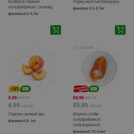
Колбаса Свиная
Перец желтый Беларусь
полуфабрикат, охлажд
фасовка: 0,3-0,7кг
фасовка:0,5-0,7кг
🕘
12:00
-
20:00
-
14
%
5.99
54.99
руб./
кг
руб./
кг
6.99
59.99
руб./
кг
руб./
кг
Персик свежий вес
Форель стейк
полуфабрикат,
фасовка:0,8-1кг
охлажденный
фасовка:0,15-0,6кг