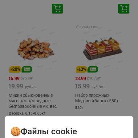
🕘
12:00
-
21:00
-
20
%
-
13
%
15.99
13.99
руб./
кг
руб./
шт
19.99
15.99
руб./
кг
руб./
шт
Мидии обыкновенные
Набор пирожных
мясо п/м в/м водные
Медовый бархат 580 г
беспозвоночные Vici вес
580г
фасовка: 0,15-0,65кг
Файлы cookie