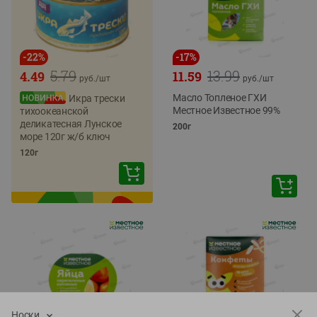
-
22
%
-
17
%
5.79
13.99
4.49
11.59
руб./
шт
руб./
шт
Масло Топленое ГХИ
Икра трески
Местное Известное 99%
тихоокеанской
деликатесная Лунское
200г
море 120г ж/б ключ
120г
Носки