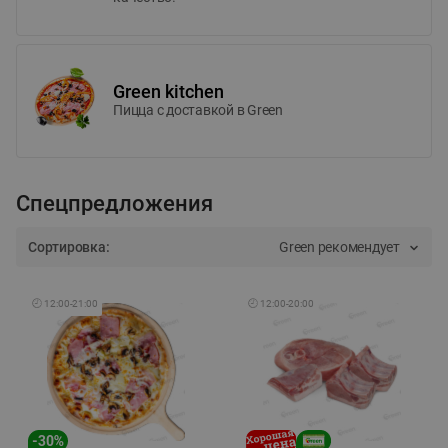
Green kitchen
Пицца c доставкой в Green
Спецпредложения
Сортировка:
Green рекомендует
🕘
12:00
-
21:00
🕘
12:00
-
20:00
-
30
%