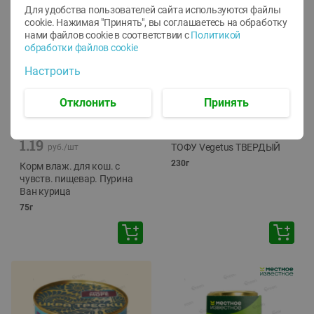
Для удобства пользователей сайта используются файлы
cookie. Нажимая "Принять", вы соглашаетесь
на обработку
нами файлов cookie в соответствии с
Политикой
обработки файлов cookie
Настроить
Отклонить
Принять
-
12
%
-
24
%
6.59
4.99
1.05
руб./
шт
руб./
шт
1.19
ТОФУ Vegetus ТВЕРДЫЙ
руб./
шт
230г
Корм влаж. для кош. с
чувств. пищевар. Пурина
Ван курица
75г