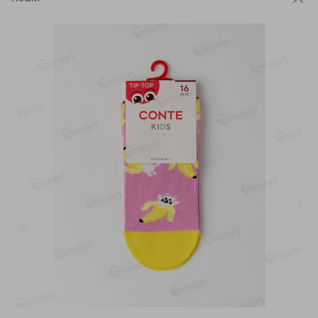
-
13
%
-
20
%
6.89
4.99
5.99
3.99
руб./
шт
руб./
шт
Яйца перепелиные
Конфеты фруктово-
копченые Молодецкие
ягодные Местное
Местное известное 20 шт
известное яблоко-тыква
упак Солигорска п/ф
Хоба
20шт в уп
60г
Показано 1-14 из 78
Показать 15-28 из 78
Каталог товаров
Специально для вас