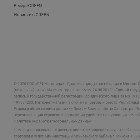
В мире GREEN
Новинки в GREEN
©
2026
ООО «ГРИНрозница» - Доставка продуктов питания в Минске.
Ю
(цокольный этаж) Минским горисполкомом 24.08.2012 в Единый госу
запись о государственной регистрации юридического лица за No 1916
191634233. Интернет-магазин включен в Торговый реестр Республики 
Режим работы сервиса доставки Green —
Время работы Call-центра: Пн.
персонализации сервисов и повышения удобства пользования веб-са
Политика обработки персональных данных
Номер уполномоченных рассматривать обращения покупателей в соот
торговли и услуг Администрации Фрунзенского района г. Минска + 375 