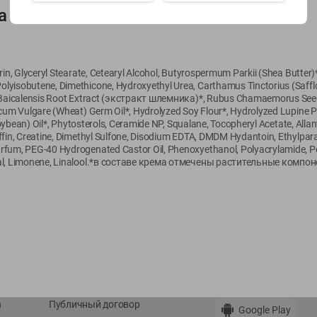
а
Показать 15-28 из 79
rin, Glyceryl Stearate, Cetearyl Alcohol, Butyrospermum Parkii (Shea Butter)*
yisobutene, Dimethicone, Hydroxyethyl Urea, Carthamus Tinctorius (Safflo
ia Baicalensis Root Extract (экстракт шлемника)*, Rubus Chamaemorus Se
icum Vulgare (Wheat) Germ Oil*, Hydrolyzed Soy Flour*, Hydrolyzed Lupine 
 (Soybean) Oil*, Phytosterols, Ceramide NP, Squalane, Tocopheryl Acetate, Al
О сервисе
Мой Green
ffin, Creatine, Dimethyl Sulfone, Disodium EDTA, DMDM Hydantoin, Ethylparab
rfum, PEG-40 Hydrogenated Castor Oil, Phenoxyethanol, Polyacrylamide, P
Оплата
История покупок
amal, Limonene, Linalool.*в составе крема отмечены растительные ком
Условия доставки
Мои товары
Возврат товара
Обратная связь
Оформление заказа
Приложение Green c
Приемка товара
доставкой и бонусно
Самовывоз
Рекламная игра
App Store
n
Публичный договор
Google Play