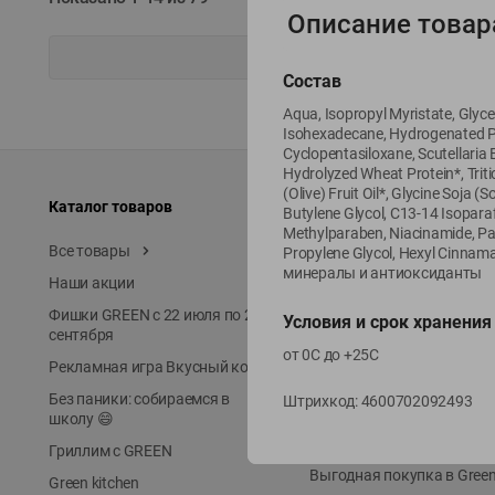
Описание товар
Состав
Aqua, Isopropyl Myristate, Glyce
Isohexadecane, Hydrogenated Pol
Cyclopentasiloxane, Scutellar
Hydrolyzed Wheat Protein*, Trit
(Olive) Fruit Oil*, Glycine Soja
Каталог товаров
Специально для вас
Butylene Glycol, C13-14 Isopara
Methylparaben, Niacinamide, Pa
Все товары
Акции
Propylene Glycol, Hexyl Cinn
минералы и антиоксиданты
Наши акции
Местное известное
Фишки GREEN с 22 июля по 22
ЭКОлиния
Условия и срок хранения
сентября
Prime Steak
от 0С до +25С
Рекламная игра Вкусный код
Собственное пр-во
Без паники: собираемся в
Штрихкод:
4600702092493
Первое правило
школу 😄
Новинки
Гриллим с GREEN
Выгодная покупка в Gree
Green kitchen