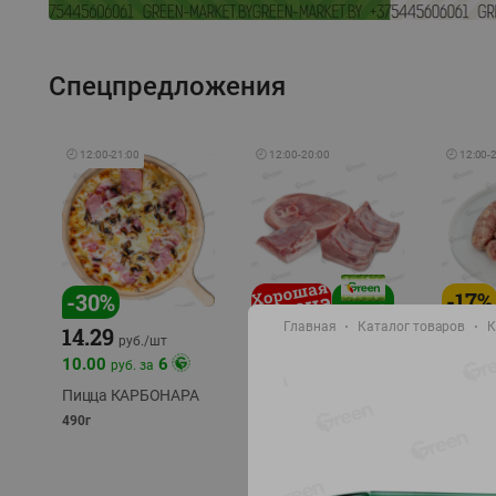
Спецпредложения
🕘
12:00
-
21:00
🕘
12:00
-
20:00
🕘
12:00
-
-
17
%
-
30
%
Главная
Каталог товаров
К
14.29
10.49
9.99
руб./
кг
руб
руб./
шт
11.49
11.99
10.00
6
руб. за
руб./
кг
Пицца КАРБОНАРА
Свинина 1 с.
Колбас
полуфабрикат,
полуфа
490г
охлажденный 1 кг
охлажд
фасовка: 1-2кг
фасовка: