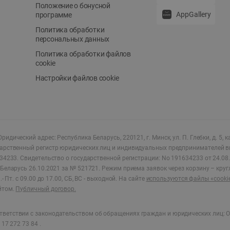
Положение о бонусной
AppGallery
программе
Политика обработки
персональных данных
Политика обработки файлов
cookie
Настройки файлов cookie
ридический адрес: Республика Беларусь, 220121, г. Минск, ул. П. Глебки, д. 5, к
дарственный регистр юридических лиц и индивидуальных предпринимателей в
34233.
Свидетельство о государственной регистрации: No 191634233 от 24.08.
Беларусь 26.10.2021 за № 521721. Режим приема заявок через корзину – круг
- Пт. с 09.00 до 17.00, СБ, ВС - выходной
.
На сайте
используются файлы «cooki
йтом.
Публичный договор.
ветствии с законодательством об обращениях граждан и юридических лиц: О
17 272 73 84 .