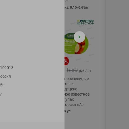
Vici вес
фасовка: 0,15-0,65кг
-
17
%
-
13
%
109013
13.99
6.89
11.59
5.99
руб./
шт
руб./
шт
оссия
Масло Топленое
Яйца перепелиные
ГХИ Местное
копченые
5г
Известное 99%
Молодецкие
Местное известное
ь"
200г
20 шт упак
Солигорска п/ф
20шт в уп