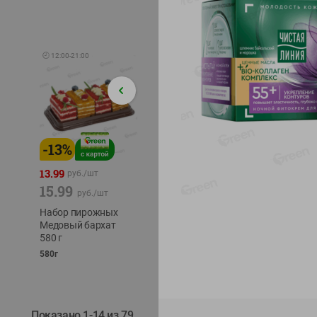
🕘
12:00
-
21:00
-
13
%
-
12
%
-
24
%
4.99
13.99
1.05
руб./
шт
руб./
шт
15.99
1.19
ТОФУ V
руб./
шт
руб./
шт
ТВЕРД
Набор пирожных
Корм влаж. для
230г
Медовый бархат
кош. с чувств.
580 г
пищевар. Пурина
Ван курица
580г
75г
Показано 1-14 из 79