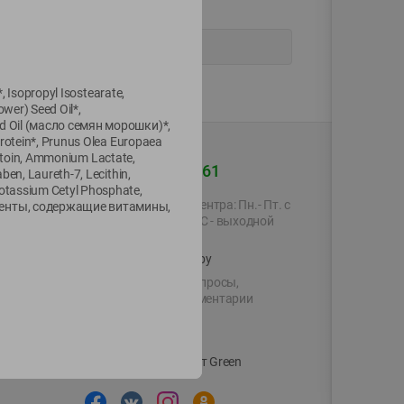
, Isopropyl Isostearate,
wer) Seed Oil*,
ed Oil (масло семян морошки)*,
Protein*, Prunus Olea Europaea
lantoin, Ammonium Lactate,
+375 44 560-60-61
en, Laureth-7, Lecithin,
otassium Cetyl Phosphate,
Время работы Call-центра: Пн.- Пт. с
поненты, содержащие витамины,
09.00 до 17.00, СБ, ВС - выходной
shop@green-market.by
Пишите нам свои вопросы,
предложения и комментарии
й картой
Вакансии
👋
Корпоративный сайт Green