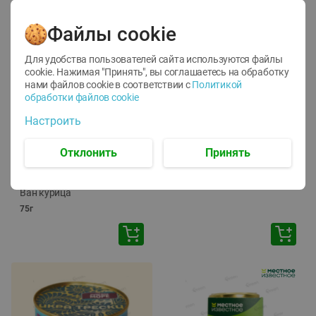
Файлы cookie
Для удобства пользователей сайта используются файлы
cookie. Нажимая "Принять", вы соглашаетесь
на обработку
нами файлов cookie в соответствии с
Политикой
обработки файлов cookie
-
12
%
-
24
%
Настроить
6.59
4.99
1.05
руб./
шт
руб./
шт
1.19
ТОФУ Vegetus ТВЕРДЫЙ
руб./
шт
Отклонить
Принять
230г
Корм влаж. для кош. с
чувств. пищевар. Пурина
Ван курица
75г