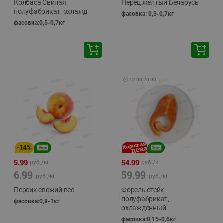
Колбаса Свиная
Перец желтый Беларусь
полуфабрикат, охлажд
фасовка: 0,3-0,7кг
фасовка:0,5-0,7кг
🕘
12:00
-
20:00
-
14
%
5.99
54.99
руб./
кг
руб./
кг
6.99
59.99
руб./
кг
руб./
кг
Персик свежий вес
Форель стейк
полуфабрикат,
фасовка:0,8-1кг
охлажденный
фасовка:0,15-0,6кг