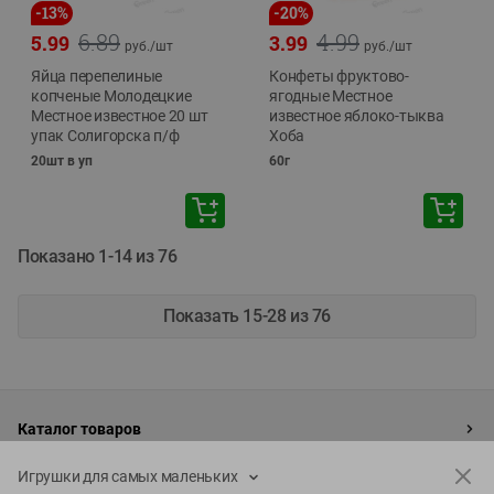
-
13
%
-
20
%
6.89
4.99
5.99
3.99
руб./
шт
руб./
шт
Яйца перепелиные
Конфеты фруктово-
копченые Молодецкие
ягодные Местное
Местное известное 20 шт
известное яблоко-тыква
упак Солигорска п/ф
Хоба
20шт в уп
60г
Показано 1-14 из 76
Показать 15-28 из 76
Каталог товаров
Специально для вас
Игрушки для самых маленьких