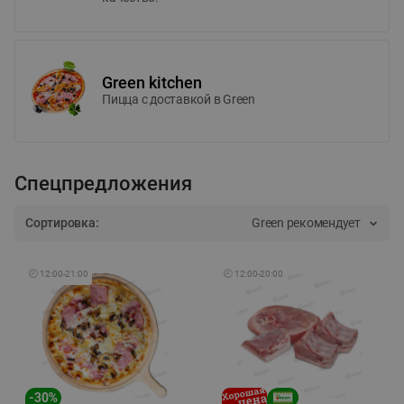
Green kitchen
Пицца c доставкой в Green
Спецпредложения
Сортировка:
Green рекомендует
🕘
12:00
-
21:00
🕘
12:00
-
20:00
-
30
%