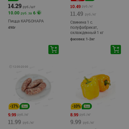
14.29
10.49
руб./
кг
руб./
шт
11.49
10.00
6
руб. за
руб./
кг
Пицца КАРБОНАРА
Свинина 1 с.
полуфабрикат,
490г
охлажденный 1 кг
фасовка: 1-2кг
🕘
12:00
-
20:00
-
17
%
-
10
%
9.99
8.99
руб./
кг
руб./
кг
11.99
9.99
руб./
кг
руб./
кг