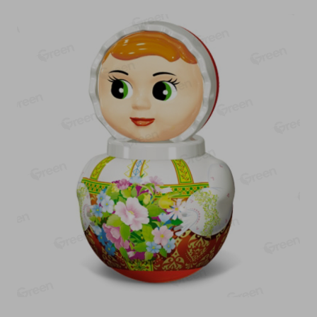
О сервисе
Настройки файлов cookie
Мой Green
Приложение Green c
доставкой и бонусной картой
App
Google
AppGallery
Store
Play
+375 44 560-60-61
Время работы Call-центра: Пн.- Пт. с 09.00 до 17.00, СБ, ВС -
выходной
shop@green-market.by
Пишите нам свои вопросы, предложения и комментарии