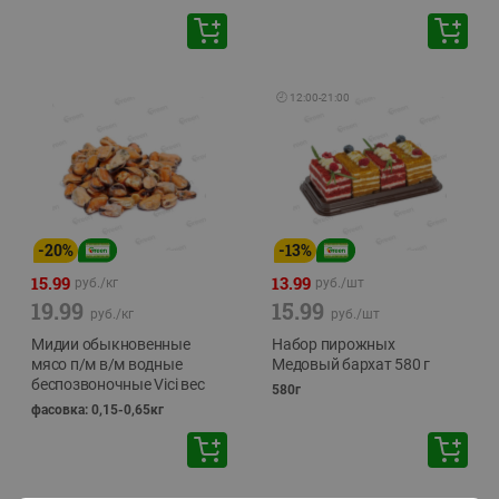
🕘
12:00
-
21:00
-
20
%
-
13
%
15.99
13.99
руб./
кг
руб./
шт
19.99
15.99
руб./
кг
руб./
шт
Мидии обыкновенные
Набор пирожных
мясо п/м в/м водные
Медовый бархат 580 г
беспозвоночные Vici вес
580г
фасовка: 0,15-0,65кг