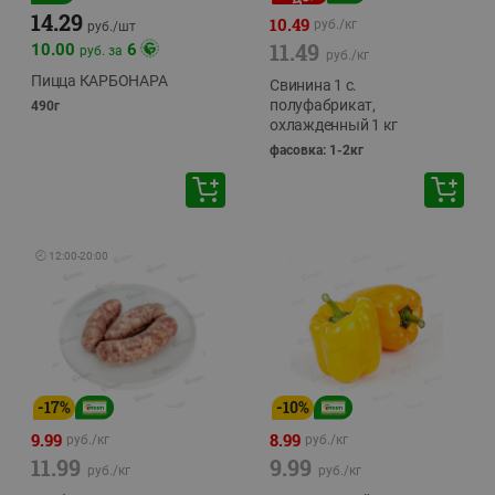
14.29
10.49
руб./
кг
руб./
шт
11.49
10.00
6
руб. за
руб./
кг
Пицца КАРБОНАРА
Свинина 1 с.
полуфабрикат,
490г
охлажденный 1 кг
фасовка: 1-2кг
🕘
12:00
-
20:00
-
17
%
-
10
%
9.99
8.99
руб./
кг
руб./
кг
11.99
9.99
руб./
кг
руб./
кг