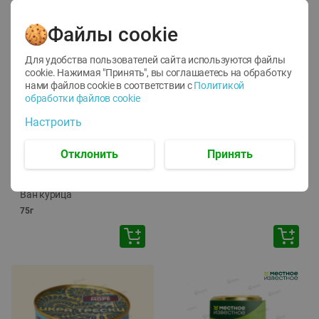
Файлы cookie
Для удобства пользователей сайта используются файлы
cookie. Нажимая "Принять", вы соглашаетесь
на обработку
нами файлов cookie в соответствии с
Политикой
обработки файлов cookie
-
12
%
-
24
%
Настроить
6.59
4.99
1.05
руб./
шт
руб./
шт
1.19
ТОФУ Vegetus ТВЕРДЫЙ
руб./
шт
Отклонить
Принять
230г
Корм влаж. для кош. с
чувств. пищевар. Пурина
Ван курица
75г