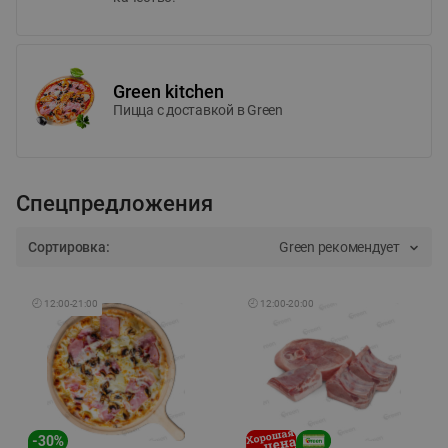
Green kitchen
Пицца c доставкой в Green
Спецпредложения
Сортировка:
Green рекомендует
🕘
12:00
-
21:00
🕘
12:00
-
20:00
-
30
%