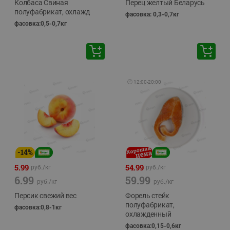
Колбаса Свиная
Перец желтый Беларусь
полуфабрикат, охлажд
фасовка: 0,3-0,7кг
фасовка:0,5-0,7кг
🕘
12:00
-
20:00
-
14
%
5.99
54.99
руб./
кг
руб./
кг
6.99
59.99
руб./
кг
руб./
кг
Персик свежий вес
Форель стейк
полуфабрикат,
фасовка:0,8-1кг
охлажденный
фасовка:0,15-0,6кг