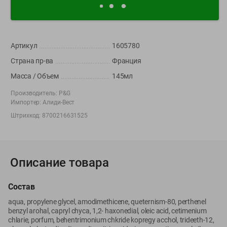
Вакансии
👋
Корпоративный сайт Green
Артикул
1605780
Страна пр-ва
Франция
Масса / Объем
145мл
©
2026
ООО «ГРИНрозница» - Доставка продуктов питания в
Минске.
Производитель:
P&G
Юридическая информация и условия пользовательского
Импортер:
Алиди-Вест
соглашения
Штрихкод:
8700216631525
Номер уполномоченных рассматривать обращения покупателей в
соответствии с законодательством об обращениях граждан и
юридических лиц: Отдел торговли и услуг Администрации
Фрунзенского района г. Минска + 375 17 272 73 84 .
Описание товара
Номер и адрес электронной почты лица, уполномоченного
продавцом рассматривать обращения покупателей о нарушении их
Состав
прав, предусмотренных законодательством о защите прав
aqua, propylene glycel, amodimethicene, queternism-80, perthenel
потребителей: +375 44 560-60-61, shop@green-dostavka.by.
benzyl arohal, capryl chyca, 1,2- haxonedial, oleic acid, cetimenium
Способы оплаты товара:
chlarie, porfum, behentrimonium chkride kopregy acchol, trideeth-12,