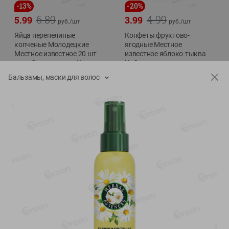
-
13
%
-
20
%
6.89
4.99
5.99
3.99
руб./
шт
руб./
шт
Яйца перепелиные
Конфеты фруктово-
копченые Молодецкие
ягодные Местное
Местное известное 20 шт
известное яблоко-тыква
упак Солигорска п/ф
Хоба
20шт в уп
60г
Бальзамы, маски для волос
Показано 1-14 из 78
Показать 15-28 из 78
Каталог товаров
Специально для вас