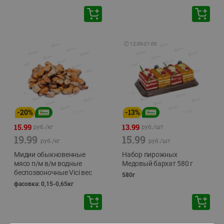
🕘
12:00
-
21:00
-
20
%
-
13
%
15.99
13.99
руб./
кг
руб./
шт
19.99
15.99
руб./
кг
руб./
шт
Мидии обыкновенные
Набор пирожных
мясо п/м в/м водные
Медовый бархат 580 г
беспозвоночные Vici вес
580г
фасовка: 0,15-0,65кг