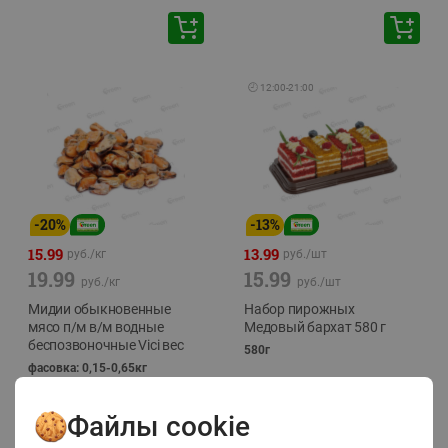
🕘
12:00
-
21:00
-
20
%
-
13
%
15.99
13.99
руб./
кг
руб./
шт
19.99
15.99
руб./
кг
руб./
шт
Мидии обыкновенные
Набор пирожных
мясо п/м в/м водные
Медовый бархат 580 г
беспозвоночные Vici вес
580г
фасовка: 0,15-0,65кг
Файлы cookie