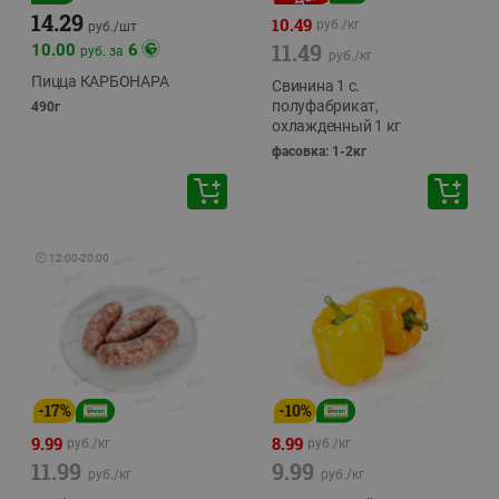
14.29
10.49
руб./
кг
руб./
шт
11.49
10.00
6
руб. за
руб./
кг
Пицца КАРБОНАРА
Свинина 1 с.
полуфабрикат,
490г
охлажденный 1 кг
фасовка: 1-2кг
🕘
12:00
-
20:00
-
17
%
-
10
%
9.99
8.99
руб./
кг
руб./
кг
11.99
9.99
руб./
кг
руб./
кг