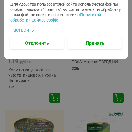
Для удобства пользователей сайта используются файлы
cookie. Нажимая "Принять", вы соглашаетесь
на обработку
нами файлов cookie в соответствии с
Политикой
обработки файлов cookie
Настроить
Отклонить
Принять
-
12
%
-
24
%
6.59
4.99
1.05
руб./
шт
руб./
шт
1.19
ТОФУ Vegetus ТВЕРДЫЙ
руб./
шт
230г
Корм влаж. для кош. с
чувств. пищевар. Пурина
Ван курица
75г