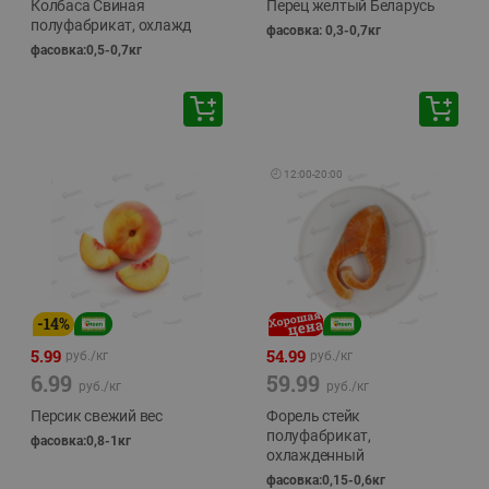
Колбаса Свиная
Перец желтый Беларусь
полуфабрикат, охлажд
фасовка: 0,3-0,7кг
фасовка:0,5-0,7кг
🕘
12:00
-
20:00
-
14
%
5.99
54.99
руб./
кг
руб./
кг
6.99
59.99
руб./
кг
руб./
кг
Персик свежий вес
Форель стейк
полуфабрикат,
фасовка:0,8-1кг
охлажденный
фасовка:0,15-0,6кг