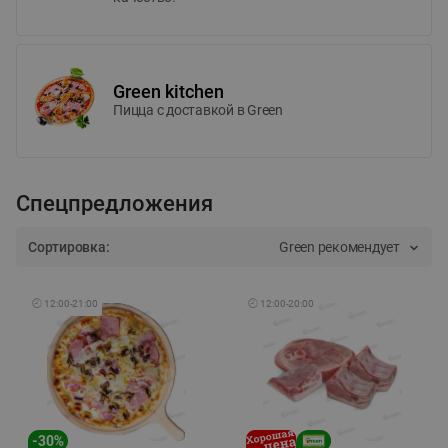
Green kitchen
Пицца c доставкой в Green
Спецпредложения
Сортировка:
Green рекомендует
🕘
12:00
-
21:00
🕘
12:00
-
20:00
-
30
%