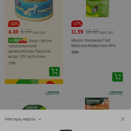
-
22
%
-
17
%
5.79
13.99
4.49
11.59
руб./
шт
руб./
шт
Масло Топленое ГХИ
Икра трески
Местное Известное 99%
тихоокеанской
деликатесная Лунское
200г
море 120г ж/б ключ
120г
Нектары, морсы