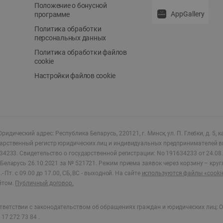
Положение о бонусной
AppGallery
программе
Политика обработки
персональных данных
Политика обработки файлов
cookie
Настройки файлов cookie
ридический адрес: Республика Беларусь, 220121, г. Минск, ул. П. Глебки, д. 5, к
дарственный регистр юридических лиц и индивидуальных предпринимателей в
34233.
Свидетельство о государственной регистрации: No 191634233 от 24.08.
Беларусь 26.10.2021 за № 521721. Режим приема заявок через корзину – круг
- Пт. с 09.00 до 17.00, СБ, ВС - выходной
.
На сайте
используются файлы «cooki
йтом.
Публичный договор.
ветствии с законодательством об обращениях граждан и юридических лиц: О
17 272 73 84 .