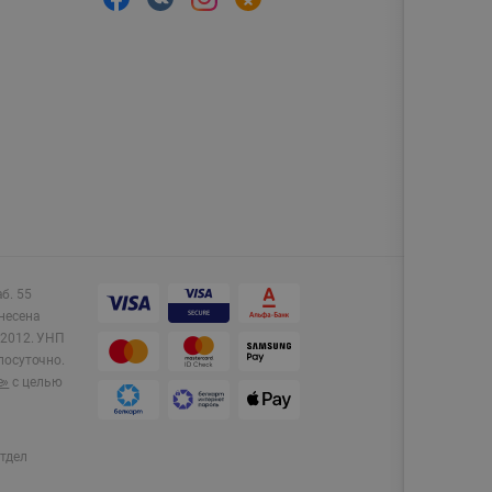
аб. 55
несена
2012.
УНП
лосуточно.
e»
с целью
тдел