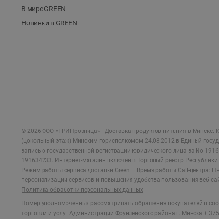
В мире GREEN
Новинки в GREEN
©
2026
ООО «ГРИНрозница» - Доставка продуктов питания в Минске.
Ю
(цокольный этаж) Минским горисполкомом 24.08.2012 в Единый госу
запись о государственной регистрации юридического лица за No 1916
191634233. Интернет-магазин включен в Торговый реестр Республики 
Режим работы сервиса доставки Green —
Время работы Call-центра: Пн.
персонализации сервисов и повышения удобства пользования веб-са
Политика обработки персональных данных
Номер уполномоченных рассматривать обращения покупателей в соот
торговли и услуг Администрации Фрунзенского района г. Минска + 375 