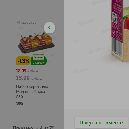
🕘
12:00
-
21:00
-
13
%
-
12
%
-
24
%
4.99
13.99
1.05
руб./
шт
руб./
шт
15.99
1.19
ТОФУ V
руб./
шт
руб./
шт
ТВЕРД
Набор пирожных
Корм влаж. для
230г
Медовый бархат
кош. с чувств.
580 г
пищевар. Пурина
Ван курица
580г
75г
Покупают вместе
Показано 1-14 из 79