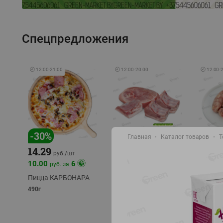
Спецпредложения
🕘
12:00
-
21:00
🕘
12:00
-
20:00
🕘
12:00
-
-
17
%
-
30
%
Главная
Каталог товаров
Т
14.29
10.49
9.99
руб./
кг
руб
руб./
шт
11.49
11.99
10.00
6
руб. за
руб./
кг
Пицца КАРБОНАРА
Свинина 1 с.
Колбас
полуфабрикат,
полуфа
490г
охлажденный 1 кг
охлажд
фасовка: 1-2кг
фасовка: