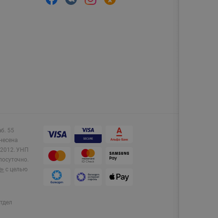
аб. 55
несена
2012.
УНП
лосуточно.
e»
с целью
тдел