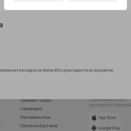
Показать 15-28 из 77
а
О сервисе
Мой Green
Оплата
История покупок
й влажности воздуха не белее 40% срокгодности не ограничен
Условия доставки
Мои товары
Возврат товара
Обратная связь
Оформление заказа
Приложение Green c
Приемка товара
доставкой и бонусно
Самовывоз
Рекламная игра
App Store
n
Публичный договор
Google Play