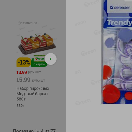
🕘
12:00
-
21:00
-
13
%
-
12
%
-
24
%
4.99
13.99
1.05
руб./
шт
руб./
шт
15.99
1.19
ТОФУ V
руб./
шт
руб./
шт
ТВЕРД
Набор пирожных
Корм влаж. для
230г
Медовый бархат
кош. с чувств.
580 г
пищевар. Пурина
Ван курица
580г
75г
Показано 1-14 из 77