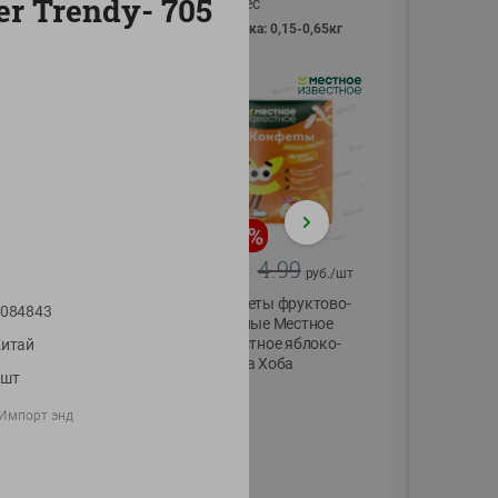
r Trendy- 705
Vici вес
фасовка: 0,15-0,65кг
-
13
%
-
20
%
6.89
4.99
5.99
3.99
руб./
шт
руб./
шт
Яйца перепелиные
Конфеты фруктово-
084843
копченые
ягодные Местное
Молодецкие
известное яблоко-
итай
Местное известное
тыква Хоба
1шт
20 шт упак
60г
Солигорска п/ф
Импорт энд
20шт в уп