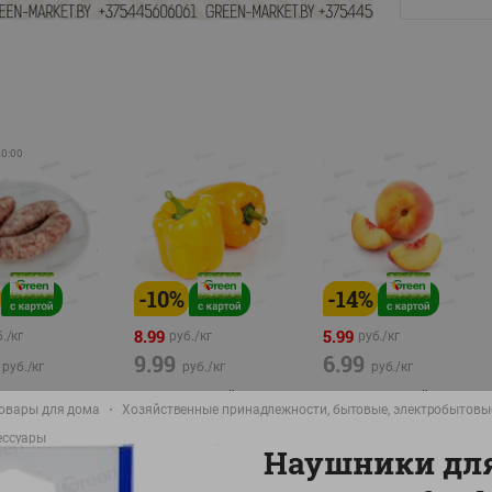
20:00
-
10
%
-
14
%
8.99
5.99
./
кг
руб./
кг
руб./
кг
9.99
6.99
руб./
кг
руб./
кг
руб./
кг
а Свиная
Перец желтый
Персик свежий вес
овары для дома
Хозяйственные принадлежности, бытовые, электробытовы
брикат,
Беларусь
фасовка:0,8-1кг
ессуары
фасовка: 0,3-0,7кг
Наушники дл
0,5-0,7кг