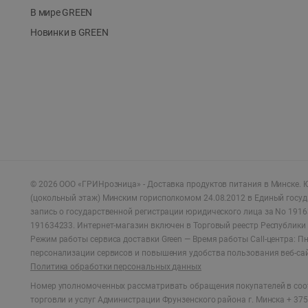
В мире GREEN
Новинки в GREEN
©
2026
ООО «ГРИНрозница» - Доставка продуктов питания в Минске.
Ю
(цокольный этаж) Минским горисполкомом 24.08.2012 в Единый госу
запись о государственной регистрации юридического лица за No 1916
191634233. Интернет-магазин включен в Торговый реестр Республики 
Режим работы сервиса доставки Green —
Время работы Call-центра: Пн.
персонализации сервисов и повышения удобства пользования веб-са
Политика обработки персональных данных
Номер уполномоченных рассматривать обращения покупателей в соот
торговли и услуг Администрации Фрунзенского района г. Минска + 375 