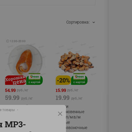
Сортировка:
🕘
12:00
-
20:00
-
20
%
54.99
15.99
руб./
кг
руб./
кг
59.99
19.99
руб./
кг
руб./
кг
Форель стейк
Мидии
е товары
полуфабрикат,
обыкновенные
охлажденный
мясо п/м в/м
я МР3-
водные
фасовка:0,15-0,6кг
беспозвоночные