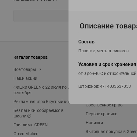
Описание товар
Состав
Пластик, металл, силикон
Каталог товаров
Специально для вас
Условия и срок хранения
Все товары
Акции
от 0 до +40 С и относительно
Наши акции
Местное известное
Штрихкод:
4714033637053
Фишки GREEN с 22 июля по 22
ЭКОлиния
сентября
Prime Steak
Рекламная игра Вкусный код
Собственное пр-во
Без паники: собираемся в
Первое правило
школу 😄
Новинки
Гриллим с GREEN
Выгодная покупка в Gree
Green kitchen