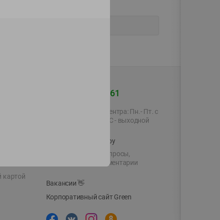
+375 44 560-60-61
Время работы Call-центра: Пн.- Пт. с
09.00 до 17.00, СБ, ВС - выходной
shop@green-market.by
Пишите нам свои вопросы,
предложения и комментарии
й картой
Вакансии
👋
Корпоративный сайт Green