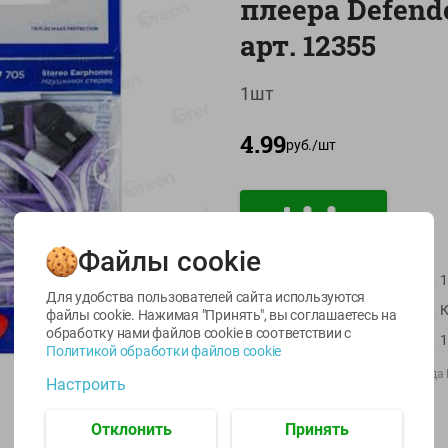
плеера Defende
арт. 12355
1шт
4.99
руб./
шт
-
22
%
-
17
%
6.59
5.79
13.99
4.49
11.59
руб./
шт
руб./
шт
руб./
шт
Файлы cookie
egetus
Масло Топленое
Икра
Артикул
1
ЫЙ
ГХИ Местное
трески
Для удобства пользователей сайта используются
Известное 99%
Страна пр-ва
К
тихоокеанской
файлы cookie. Нажимая "Принять", вы соглашаетесь
на
деликатесная
обработку нами файлов cookie в соответствии с
200г
Масса / Объем
Лунское море 120г
Политикой обработки файлов cookie
ж/б ключ
Производитель:
Шенжень Ксиглида 
Настроить
120г
Экспорт Ко.
Импортер:
ООО Джетрэй
Отклонить
Принять
Штрихкод:
4714033637053