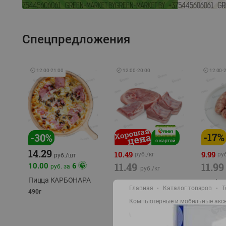
Спецпредложения
🕘
12:00
-
21:00
🕘
12:00
-
20:00
🕘
12:00
-
-
17
%
-
30
%
14.29
10.49
9.99
руб./
кг
руб
руб./
шт
11.49
11.99
10.00
6
руб. за
руб./
кг
Пицца КАРБОНАРА
Свинина 1 с.
Колбас
Главная
Каталог товаров
Т
полуфабрикат,
полуфа
490г
охлажденный 1 кг
охлажд
Компьютерные и мобильные акс
фасовка: 1-2кг
фасовка: