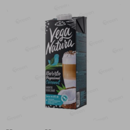
-
13
%
-
20
%
6.89
4.99
5.99
3.99
руб./
шт
руб./
шт
Яйца перепелиные
Конфеты фруктово-
копченые Молодецкие
ягодные Местное
Местное известное 20 шт
известное яблоко-тыква
упак Солигорска п/ф
Хоба
20шт в уп
60г
Показано 1-14 из 78
Показать 15-28 из 78
Каталог товаров
Специально для вас