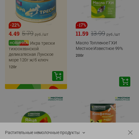
-
22
%
-
17
%
5.79
13.99
4.49
11.59
руб./
шт
руб./
шт
Масло Топленое ГХИ
Икра трески
Местное Известное 99%
тихоокеанской
деликатесная Лунское
200г
море 120г ж/б ключ
120г
Растительные немолочные продукты