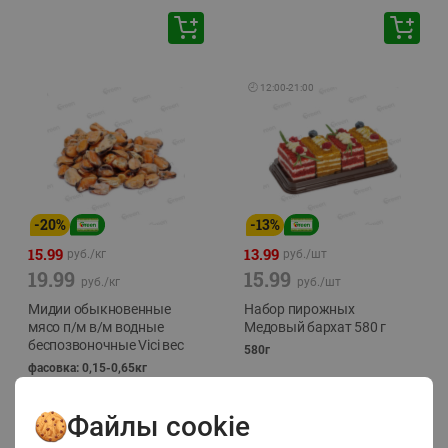
🕘
12:00
-
21:00
-
20
%
-
13
%
15.99
13.99
руб./
кг
руб./
шт
19.99
15.99
руб./
кг
руб./
шт
Мидии обыкновенные
Набор пирожных
мясо п/м в/м водные
Медовый бархат 580 г
беспозвоночные Vici вес
580г
фасовка: 0,15-0,65кг
Файлы cookie