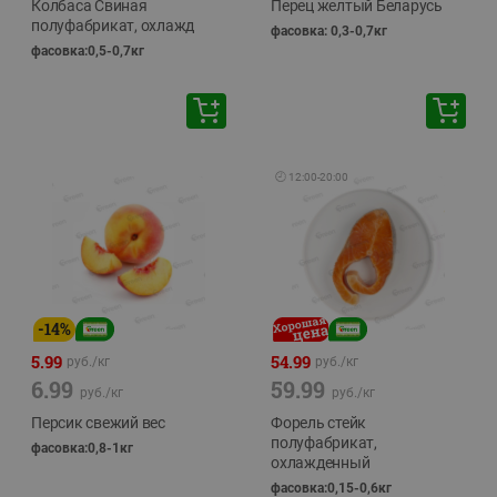
Колбаса Свиная
Перец желтый Беларусь
полуфабрикат, охлажд
фасовка: 0,3-0,7кг
фасовка:0,5-0,7кг
🕘
12:00
-
20:00
-
14
%
5.99
54.99
руб./
кг
руб./
кг
6.99
59.99
руб./
кг
руб./
кг
Персик свежий вес
Форель стейк
полуфабрикат,
фасовка:0,8-1кг
охлажденный
фасовка:0,15-0,6кг