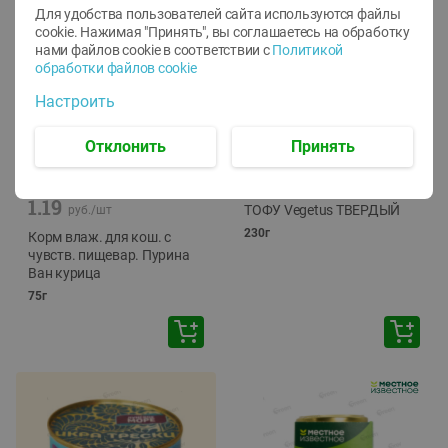
Для удобства пользователей сайта используются файлы
cookie. Нажимая "Принять", вы соглашаетесь
на обработку
нами файлов cookie в соответствии с
Политикой
обработки файлов cookie
Настроить
Отклонить
Принять
-
12
%
-
24
%
6.59
4.99
1.05
руб./
шт
руб./
шт
1.19
ТОФУ Vegetus ТВЕРДЫЙ
руб./
шт
230г
Корм влаж. для кош. с
чувств. пищевар. Пурина
Ван курица
75г