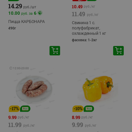
14.29
10.49
руб./
кг
руб./
шт
11.49
10.00
6
руб. за
руб./
кг
Пицца КАРБОНАРА
Свинина 1 с.
полуфабрикат,
490г
охлажденный 1 кг
фасовка: 1-2кг
🕘
12:00
-
20:00
-
17
%
-
10
%
9.99
8.99
руб./
кг
руб./
кг
11.99
9.99
руб./
кг
руб./
кг