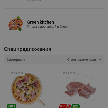
Green kitchen
Пицца c доставкой в Green
Спецпредложения
Сортировка:
Green рекомендует
🕘
12:00
-
21:00
🕘
12:00
-
20:00
-
30
%