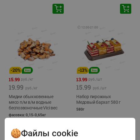
🕘
12:00
-
21:00
-
20
%
-
13
%
15.99
13.99
руб./
кг
руб./
шт
19.99
15.99
руб./
кг
руб./
шт
Мидии обыкновенные
Набор пирожных
мясо п/м в/м водные
Медовый бархат 580 г
беспозвоночные Vici вес
580г
фасовка: 0,15-0,65кг
Файлы cookie