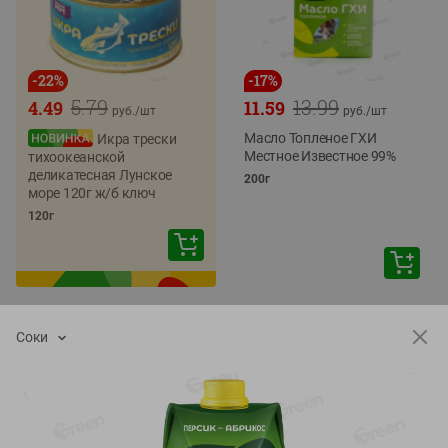
-
22
%
-
17
%
5.79
13.99
4.49
11.59
руб./
шт
руб./
шт
Масло Топленое ГХИ
Икра трески
Местное Известное 99%
тихоокеанской
деликатесная Лунское
200г
море 120г ж/б ключ
120г
Соки