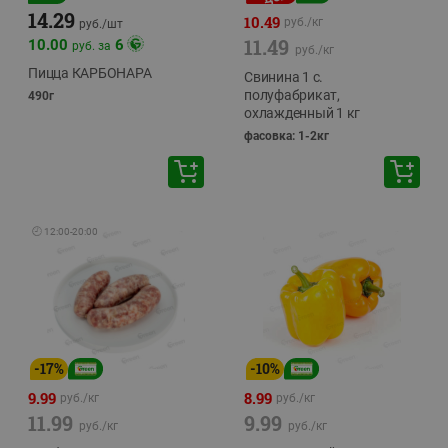
14.29
10.49
руб./
кг
руб./
шт
11.49
10.00
6
руб. за
руб./
кг
Пицца КАРБОНАРА
Свинина 1 с.
полуфабрикат,
490г
охлажденный 1 кг
фасовка: 1-2кг
🕘
12:00
-
20:00
-
17
%
-
10
%
9.99
8.99
руб./
кг
руб./
кг
11.99
9.99
руб./
кг
руб./
кг