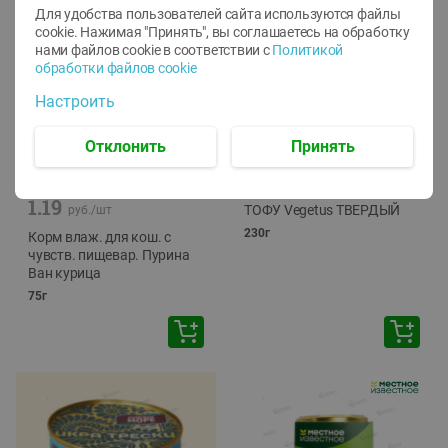
Для удобства пользователей сайта используются файлы
cookie. Нажимая "Принять", вы соглашаетесь
на обработку
нами файлов cookie в соответствии с
Политикой
обработки файлов cookie
Настроить
Отклонить
Принять
-
12
%
-
24
%
6.59
4.99
1.05
руб./
шт
руб./
шт
1.19
ТОФУ Vegetus ТВЕРДЫЙ
руб./
шт
230г
Корм влаж. для кош. с
чувств. пищевар. Пурина
Ван курица
75г