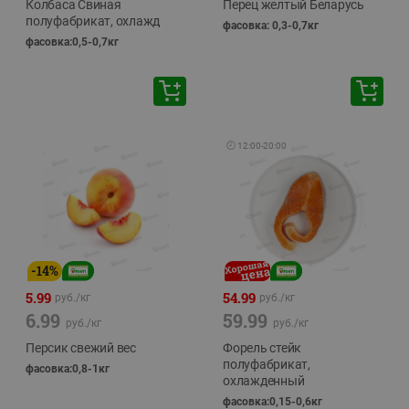
Колбаса Свиная
Перец желтый Беларусь
полуфабрикат, охлажд
фасовка: 0,3-0,7кг
фасовка:0,5-0,7кг
🕘
12:00
-
20:00
-
14
%
5.99
54.99
руб./
кг
руб./
кг
6.99
59.99
руб./
кг
руб./
кг
Персик свежий вес
Форель стейк
полуфабрикат,
фасовка:0,8-1кг
охлажденный
фасовка:0,15-0,6кг