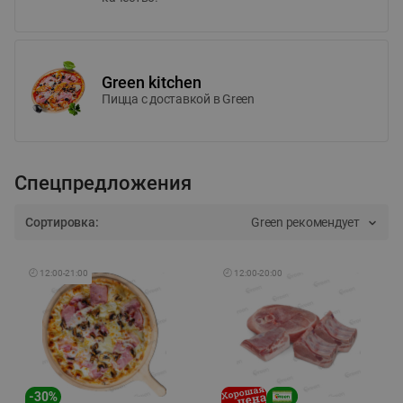
Green kitchen
Пицца c доставкой в Green
Спецпредложения
Сортировка:
Green рекомендует
🕘
12:00
-
21:00
🕘
12:00
-
20:00
-
30
%