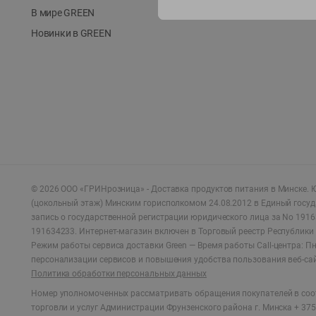
В мире GREEN
Новинки в GREEN
©
2026
ООО «ГРИНрозница» - Доставка продуктов питания в Минске.
Ю
(цокольный этаж) Минским горисполкомом 24.08.2012 в Единый госу
запись о государственной регистрации юридического лица за No 1916
191634233. Интернет-магазин включен в Торговый реестр Республики 
Режим работы сервиса доставки Green —
Время работы Call-центра: Пн.
персонализации сервисов и повышения удобства пользования веб-са
Политика обработки персональных данных
Номер уполномоченных рассматривать обращения покупателей в соот
торговли и услуг Администрации Фрунзенского района г. Минска + 375 