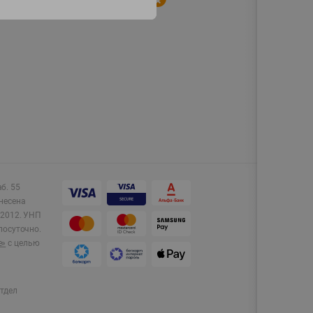
аб. 55
несена
2012.
УНП
лосуточно.
e»
с целью
тдел