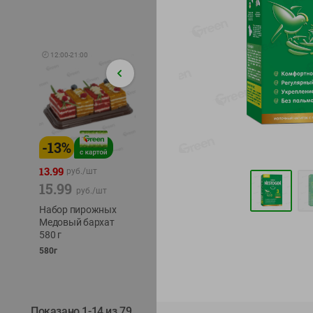
🕘
12:00
-
21:00
-
13
%
-
12
%
-
24
%
4.99
13.99
1.05
руб./
шт
руб./
шт
15.99
1.19
ТОФУ V
руб./
шт
руб./
шт
ТВЕРД
Набор пирожных
Корм влаж. для
230г
Медовый бархат
кош. с чувств.
580 г
пищевар. Пурина
Ван курица
580г
75г
Показано 1-14 из 79