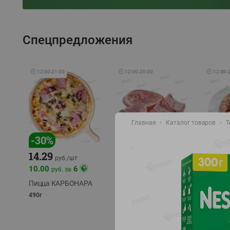
Спецпредложения
🕘
12:00
-
21:00
🕘
12:00
-
20:00
🕘
12:00
-
Главная
Каталог товаров
Т
-
17
%
-
30
%
14.29
10.49
9.99
руб./
кг
руб
руб./
шт
11.49
11.99
10.00
6
руб. за
руб./
кг
Пицца КАРБОНАРА
Свинина 1 с.
Колбас
полуфабрикат,
полуфа
490г
охлажденный 1 кг
охлажд
фасовка: 1-2кг
фасовка: