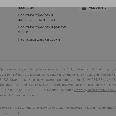
Положение о бонусной
AppGallery
программе
Политика обработки
персональных данных
Политика обработки файлов
cookie
Настройки файлов cookie
ридический адрес: Республика Беларусь, 220121, г. Минск, ул. П. Глебки, д. 5, к
дарственный регистр юридических лиц и индивидуальных предпринимателей в
34233.
Свидетельство о государственной регистрации: No 191634233 от 24.08.
Беларусь 26.10.2021 за № 521721. Режим приема заявок через корзину – круг
- Пт. с 09.00 до 17.00, СБ, ВС - выходной
.
На сайте
используются файлы «cooki
йтом.
Публичный договор.
ветствии с законодательством об обращениях граждан и юридических лиц: О
17 272 73 84 .