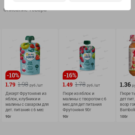
Описание товара
Показать 15-28 из 79
О сервисе
Мой Green
Оплата
История покупок
-
10
%
-
16
%
Условия доставки
Мои товары
1.98
1.78
1.36
1.79
1.49
руб./
шт
руб./
шт
р
Возврат товара
Обратная связь
Десерт Фрутоняня из
Пюре из яблок и
Пюре т
Оформление заказа
яблок, клубники и
малины с творогом с 6
дет пит
Приложение Green c
Приемка товара
малины с сахаром для
мес для дет питания
возр го
доставкой и бонусно
дет. питания с 6 мес
Фрутоняня 90г
Bambol
Самовывоз
90г
90г
100г
Рекламная игра
App Store
n
Публичный договор
Google Play