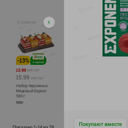
🕘
12:00
-
21:00
-
13
%
-
12
%
-
24
%
4.99
13.99
1.05
руб./
шт
руб./
шт
15.99
1.19
ТОФУ V
руб./
шт
руб./
шт
ТВЕРД
Набор пирожных
Корм влаж. для
230г
Медовый бархат
кош. с чувств.
580 г
пищевар. Пурина
Ван курица
580г
75г
Покупают вместе
Показано 1-14 из 78