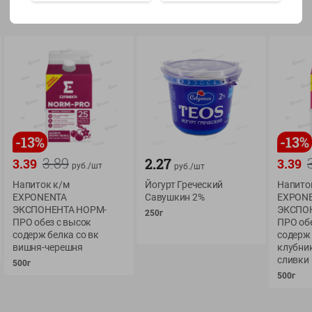
Показать 15-28 из 78
О сервисе
Мой Green
-
13
%
-
13
%
Оплата
История покупок
3.89
2.27
3.39
3.39
руб./
шт
руб./
шт
Условия доставки
Мои товары
Напиток к/м
Йогурт Греческий
Напито
EXPONENTA
Савушкин 2%
EXPON
Возврат товара
Обратная связь
ЭКСПОНЕНТА НОРМ-
ЭКСПО
250г
Оформление заказа
ПРО обез с высок
ПРО обе
содерж белка со вк
содерж 
Приложение Green c
Приемка товара
вишня-черешня
клубни
доставкой и бонусно
Самовывоз
сливки
500г
500г
Рекламная игра
App Store
n
Публичный договор
Google Play