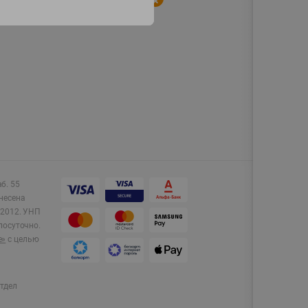
аб. 55
несена
2012.
УНП
лосуточно.
e»
с целью
тдел