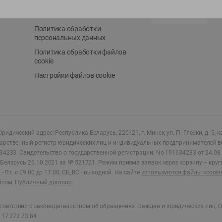
Положение о бонусной
AppGallery
программе
Политика обработки
персональных данных
Политика обработки файлов
cookie
Настройки файлов cookie
ридический адрес: Республика Беларусь, 220121, г. Минск, ул. П. Глебки, д. 5, к
дарственный регистр юридических лиц и индивидуальных предпринимателей в
34233.
Свидетельство о государственной регистрации: No 191634233 от 24.08.
Беларусь 26.10.2021 за № 521721. Режим приема заявок через корзину – круг
- Пт. с 09.00 до 17.00, СБ, ВС - выходной
.
На сайте
используются файлы «cooki
йтом.
Публичный договор.
ветствии с законодательством об обращениях граждан и юридических лиц: О
17 272 73 84 .