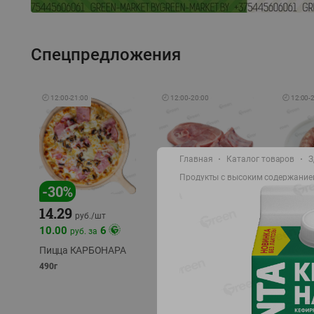
Спецпредложения
🕘
12:00
-
21:00
🕘
12:00
-
20:00
🕘
12:00
-
Главная
Каталог товаров
З
Продукты с высоким содержание
-
17
%
-
30
%
14.29
10.49
9.99
руб./
кг
руб
руб./
шт
11.49
11.99
10.00
6
руб. за
руб./
кг
Пицца КАРБОНАРА
Свинина 1 с.
Колбас
полуфабрикат,
полуфа
490г
охлажденный 1 кг
охлажд
фасовка: 1-2кг
фасовка: