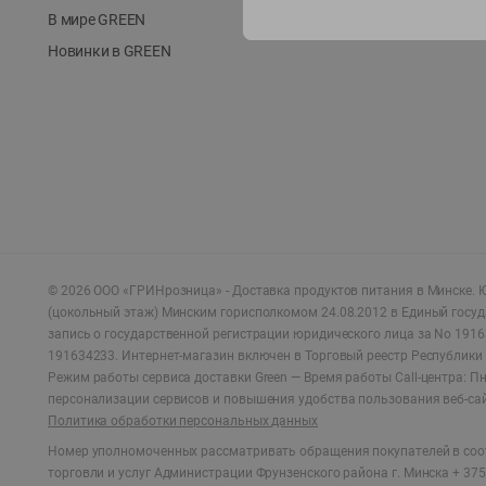
В мире GREEN
Новинки в GREEN
©
2026
ООО «ГРИНрозница» - Доставка продуктов питания в Минске.
Ю
(цокольный этаж) Минским горисполкомом 24.08.2012 в Единый госу
запись о государственной регистрации юридического лица за No 1916
191634233. Интернет-магазин включен в Торговый реестр Республики 
Режим работы сервиса доставки Green —
Время работы Call-центра: Пн.
персонализации сервисов и повышения удобства пользования веб-са
Политика обработки персональных данных
Номер уполномоченных рассматривать обращения покупателей в соот
торговли и услуг Администрации Фрунзенского района г. Минска + 375 