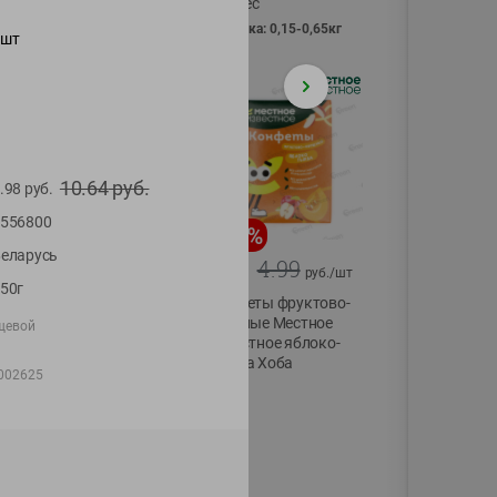
Vici вес
фасовка: 0,15-0,65кг
шт
10.64
руб.
.98
руб.
556800
-
13
%
-
20
%
еларусь
6.89
4.99
5.99
3.99
руб./
шт
руб./
шт
50г
Яйца перепелиные
Конфеты фруктово-
копченые
ягодные Местное
щевой
Молодецкие
известное яблоко-
Местное известное
тыква Хоба
002625
20 шт упак
60г
Солигорска п/ф
20шт в уп