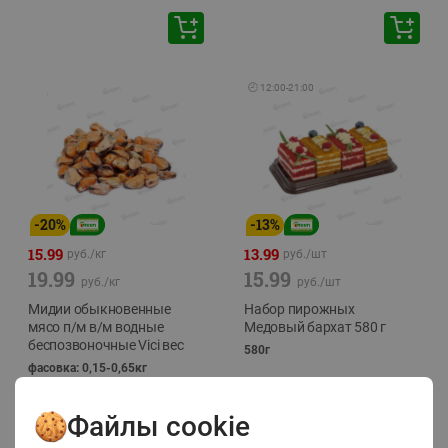
🕘
12:00
-
21:00
-
20
%
-
13
%
15.99
13.99
руб./
кг
руб./
шт
19.99
15.99
руб./
кг
руб./
шт
Мидии обыкновенные
Набор пирожных
мясо п/м в/м водные
Медовый бархат 580 г
беспозвоночные Vici вес
580г
фасовка: 0,15-0,65кг
Файлы cookie