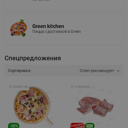
Green kitchen
Пицца c доставкой в Green
Спецпредложения
Сортировка:
Green рекомендует
🕘
12:00
-
21:00
🕘
12:00
-
20:00
-
30
%