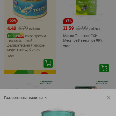
-
22
%
-
17
%
5.79
13.99
4.49
11.59
руб./
шт
руб./
шт
Масло Топленое ГХИ
Икра трески
Местное Известное 99%
тихоокеанской
деликатесная Лунское
200г
море 120г ж/б ключ
120г
Газированные напитки