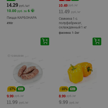
14.29
10.49
руб./
кг
руб./
шт
11.49
10.00
6
руб. за
руб./
кг
Пицца КАРБОНАРА
Свинина 1 с.
полуфабрикат,
490г
охлажденный 1 кг
фасовка: 1-2кг
🕘
12:00
-
20:00
-
17
%
-
10
%
9.99
8.99
руб./
кг
руб./
кг
11.99
9.99
руб./
кг
руб./
кг