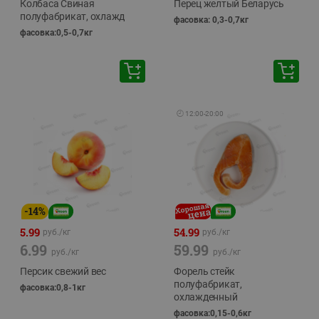
Колбаса Свиная
Перец желтый Беларусь
полуфабрикат, охлажд
фасовка: 0,3-0,7кг
фасовка:0,5-0,7кг
🕘
12:00
-
20:00
-
14
%
5.99
54.99
руб./
кг
руб./
кг
6.99
59.99
руб./
кг
руб./
кг
Персик свежий вес
Форель стейк
полуфабрикат,
фасовка:0,8-1кг
охлажденный
фасовка:0,15-0,6кг