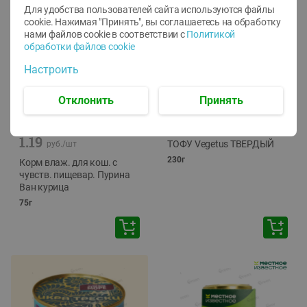
Для удобства пользователей сайта используются файлы
cookie. Нажимая "Принять", вы соглашаетесь
на обработку
нами файлов cookie в соответствии с
Политикой
обработки файлов cookie
Настроить
Отклонить
Принять
-
12
%
-
24
%
6.59
4.99
1.05
руб./
шт
руб./
шт
1.19
ТОФУ Vegetus ТВЕРДЫЙ
руб./
шт
230г
Корм влаж. для кош. с
чувств. пищевар. Пурина
Ван курица
75г