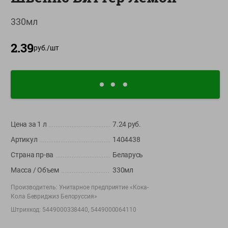
О сервисе
330мл
Настройки файлов cookie
2.39
руб./
шт
Мой Green
Приложение Green c
доставкой и бонусной картой
App
Google
AppGallery
Store
Play
Цена за 1
л
7.24
руб.
Артикул
1404438
+375 44 560-60-61
Страна пр-ва
Беларусь
Время работы Call-центра: Пн.- Пт. с 09.00 до 17.00, СБ, ВС -
Масса / Объем
330мл
выходной
Производитель:
Унитарное предприятие «Кока-
Кола Бевриджиз Белоруссия»
shop@green-market.by
Штрихкод:
5449000338440, 5449000064110
Пишите нам свои вопросы, предложения и комментарии