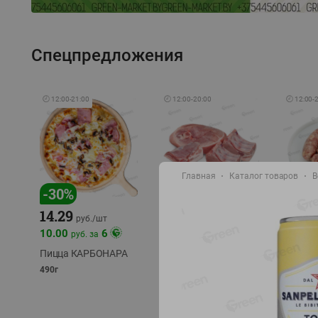
Спецпредложения
🕘
12:00
-
21:00
🕘
12:00
-
20:00
🕘
12:00
-
Главная
Каталог товаров
В
-
17
%
-
30
%
14.29
10.49
9.99
руб./
кг
руб
руб./
шт
11.49
11.99
10.00
6
руб. за
руб./
кг
Пицца КАРБОНАРА
Свинина 1 с.
Колбас
полуфабрикат,
полуфа
490г
охлажденный 1 кг
охлажд
фасовка: 1-2кг
фасовка: