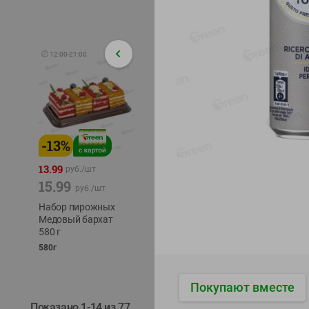
🕘
12:00
-
21:00
-
13
%
-
12
%
-
24
%
4.99
13.99
1.05
руб./
шт
руб./
шт
15.99
1.19
ТОФУ V
руб./
шт
руб./
шт
ТВЕРД
Набор пирожных
Корм влаж. для
230г
Медовый бархат
кош. с чувств.
580 г
пищевар. Пурина
Ван курица
580г
75г
Покупают вместе
Показано 1-14 из 77