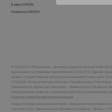
В мире GREEN
Новинки в GREEN
©
2026
ООО «ГРИНрозница» - Доставка продуктов питания в Минске.
Ю
(цокольный этаж) Минским горисполкомом 24.08.2012 в Единый госу
запись о государственной регистрации юридического лица за No 1916
191634233. Интернет-магазин включен в Торговый реестр Республики 
Режим работы сервиса доставки Green —
Время работы Call-центра: Пн.
персонализации сервисов и повышения удобства пользования веб-са
Политика обработки персональных данных
Номер уполномоченных рассматривать обращения покупателей в соот
торговли и услуг Администрации Фрунзенского района г. Минска + 375 