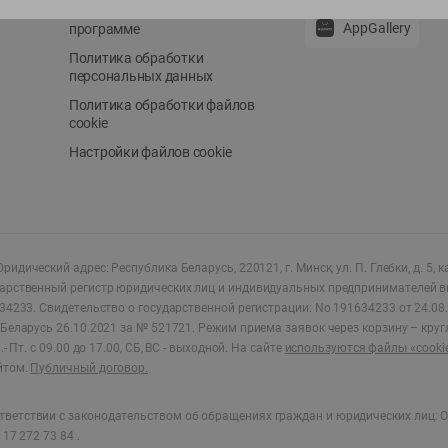
Положение о бонусной
AppGallery
программе
Политика обработки
персональных данных
Политика обработки файлов
cookie
Настройки файлов cookie
ридический адрес: Республика Беларусь, 220121, г. Минск, ул. П. Глебки, д. 5, к
дарственный регистр юридических лиц и индивидуальных предпринимателей в
34233.
Свидетельство о государственной регистрации: No 191634233 от 24.08.
Беларусь 26.10.2021 за № 521721. Режим приема заявок через корзину – круг
- Пт. с 09.00 до 17.00, СБ, ВС - выходной
.
На сайте
используются файлы «cooki
йтом.
Публичный договор.
ветствии с законодательством об обращениях граждан и юридических лиц: О
17 272 73 84 .