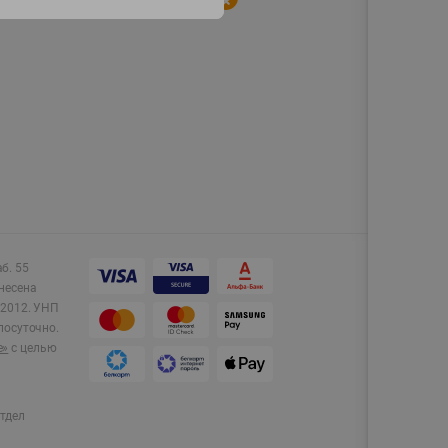
аб. 55
несена
2012.
УНП
лосуточно.
e»
с целью
тдел