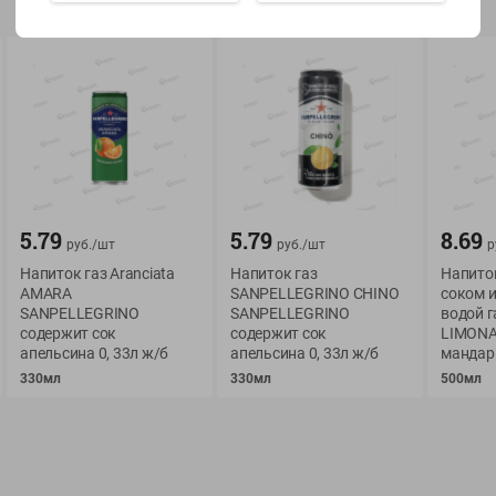
Показать 15-28 из 77
О сервисе
Мой Green
5.79
5.79
8.69
руб./
шт
руб./
шт
р
Оплата
История покупок
Напиток газ Aranciata
Напиток газ
Напиток
Условия доставки
Мои товары
AMARA
SANPELLEGRINO CHINO
соком и
SANPELLEGRINO
SANPELLEGRINO
водой 
Возврат товара
Обратная связь
содержит сок
содержит сок
LIMONA
Оформление заказа
апельсина 0, 33л ж/б
апельсина 0, 33л ж/б
мандар
Приложение Green c
330мл
330мл
500мл
Приемка товара
доставкой и бонусно
Самовывоз
Рекламная игра
App Store
n
Публичный договор
Google Play