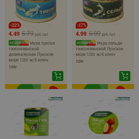
-
22
%
-
17
%
5.79
5.99
4.49
4.99
руб./
шт
руб./
шт
Икра трески
Икра сельди
тихоокеанской
тихоокеанской Лунское
деликатесная Лунское
море 120г ж/б ключ
море 120г ж/б ключ
120г
120г