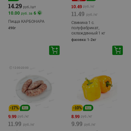
14.29
10.49
руб./
кг
руб./
шт
11.49
10.00
6
руб. за
руб./
кг
Пицца КАРБОНАРА
Свинина 1 с.
полуфабрикат,
490г
охлажденный 1 кг
фасовка: 1-2кг
🕘
12:00
-
20:00
-
17
%
-
10
%
9.99
8.99
руб./
кг
руб./
кг
11.99
9.99
руб./
кг
руб./
кг