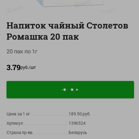
О сервисе
Настройки файлов cookie
Напиток чайный Столетов
Мой Green
Ромашка 20 пак
Приложение Green c
доставкой и бонусной картой
20 пак по 1г
App
Google
AppGallery
3.79
Store
Play
руб./
шт
+375 44 560-60-61
Время работы Call-центра: Пн.- Пт. с 09.00 до 17.00, СБ, ВС -
выходной
Цена за 1
кг
189.50
руб.
shop@green-market.by
Артикул
1396524
Пишите нам свои вопросы, предложения и комментарии
Страна пр-ва
Беларусь