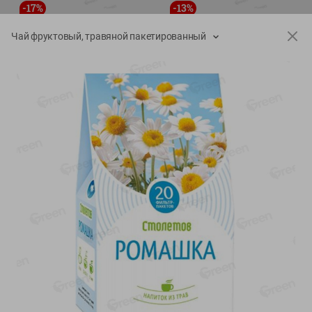
-
17
%
-
13
%
13.99
6.89
11.59
5.99
руб./
шт
руб./
шт
Чай фруктовый, травяной пакетированный
Масло Топленое ГХИ
Яйца перепелиные
Местное Известное 99%
копченые Молодецкие
Местное известное 20 шт
200г
упак Солигорска п/ф
20шт в уп
Показано 1-14 из 79
Показать 15-28 из 79
Каталог товаров
Специально для вас