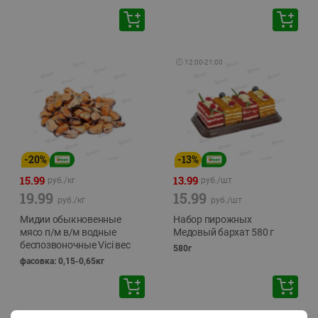
🕘
12:00
-
21:00
-
20
%
-
13
%
15.99
13.99
руб./
кг
руб./
шт
19.99
15.99
руб./
кг
руб./
шт
Мидии обыкновенные
Набор пирожных
мясо п/м в/м водные
Медовый бархат 580 г
беспозвоночные Vici вес
580г
фасовка: 0,15-0,65кг