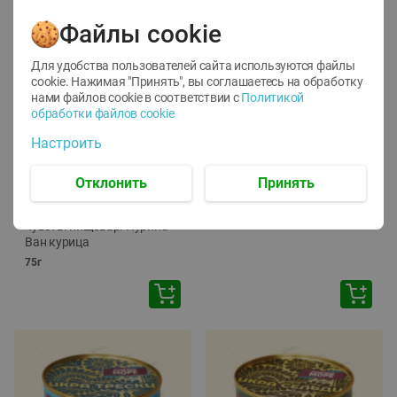
Файлы cookie
Для удобства пользователей сайта используются файлы
cookie. Нажимая "Принять", вы соглашаетесь
на обработку
нами файлов cookie в соответствии с
Политикой
обработки файлов cookie
-
12
%
-
24
%
Настроить
6.59
4.99
1.05
руб./
шт
руб./
шт
1.19
Отклонить
Принять
ТОФУ Vegetus ТВЕРДЫЙ
руб./
шт
230г
Корм влаж. для кош. с
чувств. пищевар. Пурина
Ван курица
75г