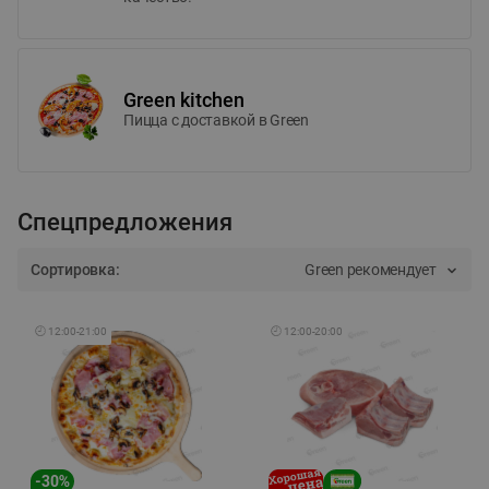
Green kitchen
Пицца c доставкой в Green
Спецпредложения
Сортировка:
Green рекомендует
🕘
12:00
-
21:00
🕘
12:00
-
20:00
-
30
%