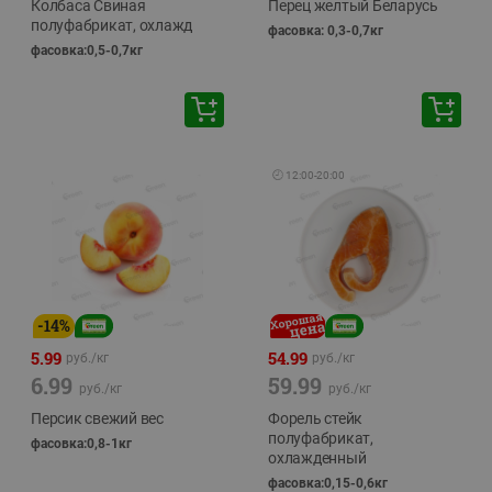
Колбаса Свиная
Перец желтый Беларусь
полуфабрикат, охлажд
фасовка: 0,3-0,7кг
фасовка:0,5-0,7кг
🕘
12:00
-
20:00
-
14
%
5.99
54.99
руб./
кг
руб./
кг
6.99
59.99
руб./
кг
руб./
кг
Персик свежий вес
Форель стейк
полуфабрикат,
фасовка:0,8-1кг
охлажденный
фасовка:0,15-0,6кг