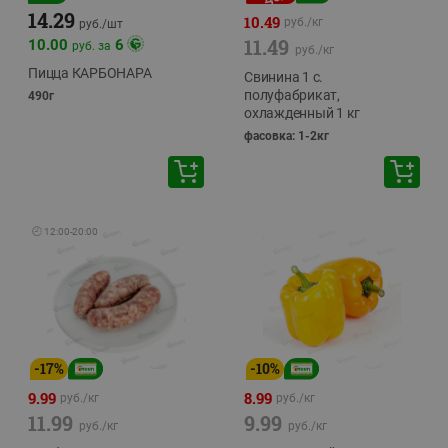
14.29
10.49
руб./
кг
руб./
шт
11.49
10.00
6
руб. за
руб./
кг
Пицца КАРБОНАРА
Свинина 1 с.
полуфабрикат,
490г
охлажденный 1 кг
фасовка: 1-2кг
🕘
12:00
-
20:00
-
17
%
-
10
%
9.99
8.99
руб./
кг
руб./
кг
11.99
9.99
руб./
кг
руб./
кг