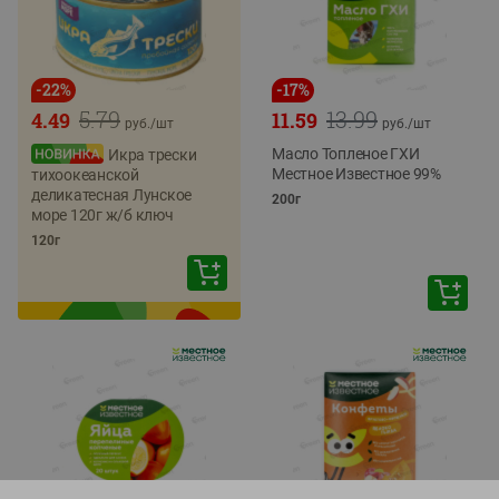
-
22
%
-
17
%
5.79
13.99
4.49
11.59
руб./
шт
руб./
шт
Масло Топленое ГХИ
Икра трески
Местное Известное 99%
тихоокеанской
деликатесная Лунское
200г
море 120г ж/б ключ
120г