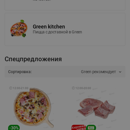
Green kitchen
Пицца c доставкой в Green
Спецпредложения
Сортировка:
Green рекомендует
🕘
12:00
-
21:00
🕘
12:00
-
20:00
-
30
%