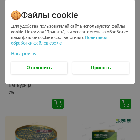
Файлы cookie
Для удобства пользователей сайта используются файлы
cookie. Нажимая "Принять", вы соглашаетесь
на обработку
нами файлов cookie в соответствии с
Политикой
обработки файлов cookie
-
12
%
-
24
%
Настроить
6.59
4.99
1.05
руб./
шт
руб./
шт
1.19
ТОФУ Vegetus ТВЕРДЫЙ
руб./
шт
Отклонить
Принять
230г
Корм влаж. для кош. с
чувств. пищевар. Пурина
Ван курица
75г