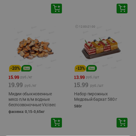
🕘
12:00
-
21:00
-
20
%
-
13
%
15.99
13.99
руб./
кг
руб./
шт
19.99
15.99
руб./
кг
руб./
шт
Мидии обыкновенные
Набор пирожных
мясо п/м в/м водные
Медовый бархат 580 г
беспозвоночные Vici вес
580г
фасовка: 0,15-0,65кг