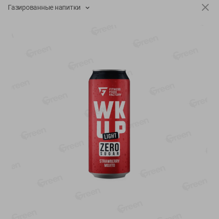
-
13
%
-
20
%
Газированные напитки
6.89
4.99
5.99
3.99
руб./
шт
руб./
шт
Яйца перепелиные
Конфеты фруктово-
копченые Молодецкие
ягодные Местное
Местное известное 20 шт
известное яблоко-тыква
упак Солигорска п/ф
Хоба
20шт в уп
60г
Показано 1-14 из 78
Показать 15-28 из 78
Каталог товаров
Специально для вас