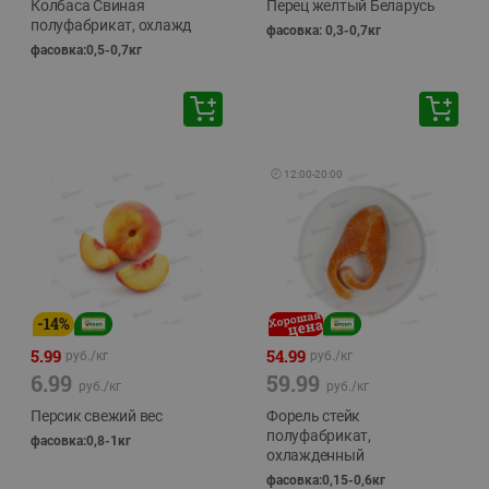
Колбаса Свиная
Перец желтый Беларусь
полуфабрикат, охлажд
фасовка: 0,3-0,7кг
фасовка:0,5-0,7кг
🕘
12:00
-
20:00
-
14
%
5.99
54.99
руб./
кг
руб./
кг
6.99
59.99
руб./
кг
руб./
кг
Персик свежий вес
Форель стейк
полуфабрикат,
фасовка:0,8-1кг
охлажденный
фасовка:0,15-0,6кг