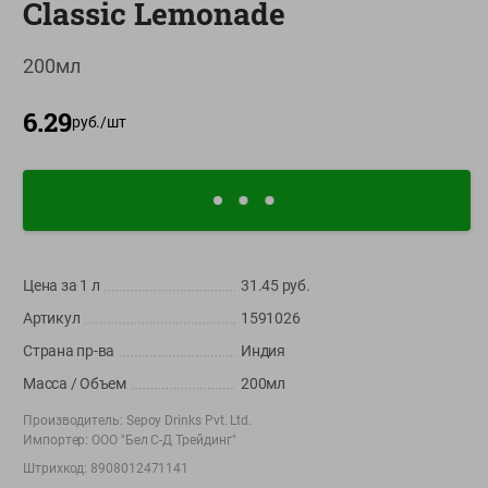
Classic Lemonade
О сервисе
200мл
Настройки файлов cookie
Мой Green
6.29
руб./
шт
Приложение Green c
доставкой и бонусной картой
App
Google
AppGallery
Store
Play
Цена за 1
л
31.45
руб.
Артикул
1591026
+375 44 560-60-61
Страна пр-ва
Индия
Время работы Call-центра: Пн.- Пт. с 09.00 до 17.00, СБ, ВС -
выходной
Масса / Объем
200мл
Производитель:
Sepoy Drinks Pvt. Ltd.
shop@green-market.by
Импортер:
ООО "Бел С-Д Трейдинг"
Пишите нам свои вопросы, предложения и комментарии
Штрихкод:
8908012471141