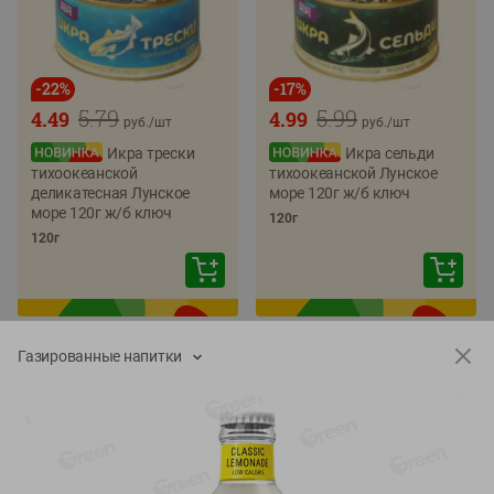
-
22
%
-
17
%
5.79
5.99
4.49
4.99
руб./
шт
руб./
шт
Икра трески
Икра сельди
тихоокеанской
тихоокеанской Лунское
деликатесная Лунское
море 120г ж/б ключ
море 120г ж/б ключ
120г
120г
Газированные напитки