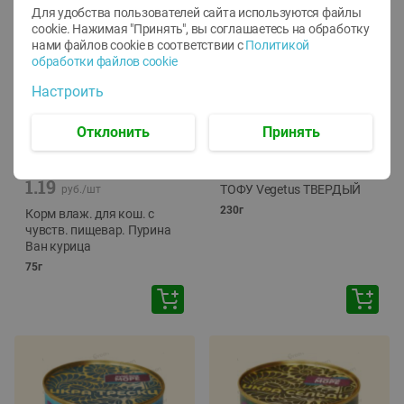
Для удобства пользователей сайта используются файлы
cookie. Нажимая "Принять", вы соглашаетесь
на обработку
нами файлов cookie в соответствии с
Политикой
обработки файлов cookie
Настроить
Отклонить
Принять
-
12
%
-
24
%
6.59
4.99
1.05
руб./
шт
руб./
шт
1.19
ТОФУ Vegetus ТВЕРДЫЙ
руб./
шт
230г
Корм влаж. для кош. с
чувств. пищевар. Пурина
Ван курица
75г