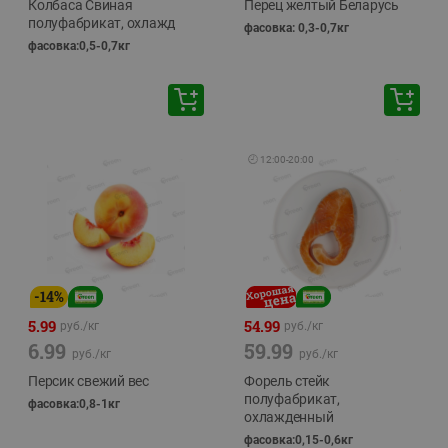
Колбаса Свиная
Перец желтый Беларусь
полуфабрикат, охлажд
фасовка: 0,3-0,7кг
фасовка:0,5-0,7кг
🕘
12:00
-
20:00
-
14
%
5.99
54.99
руб./
кг
руб./
кг
6.99
59.99
руб./
кг
руб./
кг
Персик свежий вес
Форель стейк
полуфабрикат,
фасовка:0,8-1кг
охлажденный
фасовка:0,15-0,6кг