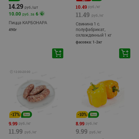
14.29
10.49
руб./
кг
руб./
шт
11.49
10.00
6
руб. за
руб./
кг
Пицца КАРБОНАРА
Свинина 1 с.
полуфабрикат,
490г
охлажденный 1 кг
фасовка: 1-2кг
🕘
12:00
-
20:00
-
17
%
-
10
%
9.99
8.99
руб./
кг
руб./
кг
11.99
9.99
руб./
кг
руб./
кг