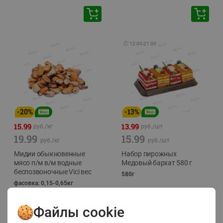
🕘
12:00
-
21:00
-
20
%
-
13
%
15.99
13.99
руб./
кг
руб./
шт
19.99
15.99
руб./
кг
руб./
шт
Мидии обыкновенные
Набор пирожных
мясо п/м в/м водные
Медовый бархат 580 г
беспозвоночные Vici вес
580г
фасовка: 0,15-0,65кг
Файлы cookie