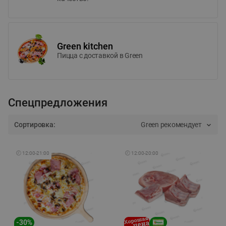
Green kitchen
Пицца c доставкой в Green
Спецпредложения
Сортировка:
Green рекомендует
🕘
12:00
-
21:00
🕘
12:00
-
20:00
-
30
%