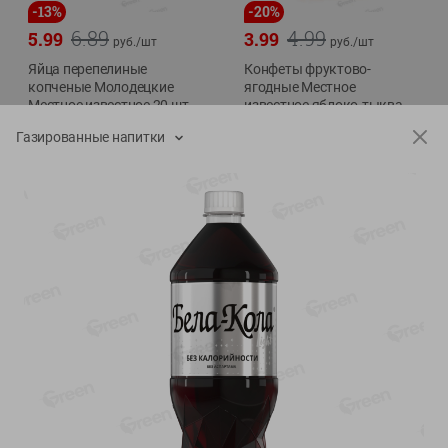
-
13
%
-
20
%
6.89
4.99
5.99
3.99
руб./
шт
руб./
шт
Яйца перепелиные
Конфеты фруктово-
копченые Молодецкие
ягодные Местное
Местное известное 20 шт
известное яблоко-тыква
упак Солигорска п/ф
Хоба
Газированные напитки
20шт в уп
60г
Показано 1-14 из 77
Показать 15-28 из 77
Каталог товаров
Специально для вас