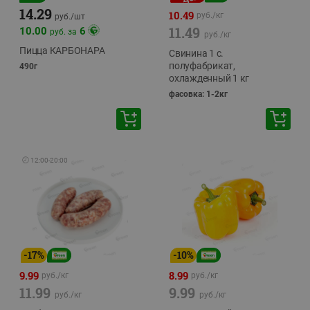
14.29
10.49
руб./
кг
руб./
шт
11.49
10.00
6
руб. за
руб./
кг
Пицца КАРБОНАРА
Свинина 1 с.
полуфабрикат,
490г
охлажденный 1 кг
фасовка: 1-2кг
🕘
12:00
-
20:00
-
17
%
-
10
%
9.99
8.99
руб./
кг
руб./
кг
11.99
9.99
руб./
кг
руб./
кг