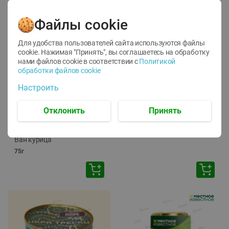
Файлы cookie
Для удобства пользователей сайта используются файлы
cookie. Нажимая "Принять", вы соглашаетесь
на обработку
нами файлов cookie в соответствии с
Политикой
обработки файлов cookie
-
12
%
-
24
%
Настроить
6.59
4.99
1.05
руб./
шт
руб./
шт
1.19
ТОФУ Vegetus ТВЕРДЫЙ
руб./
шт
Отклонить
Принять
230г
Корм влаж. для кош. с
чувств. пищевар. Пурина
Ван курица
75г