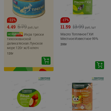
-
22
%
-
17
%
5.79
13.99
4.49
11.59
руб./
шт
руб./
шт
Масло Топленое ГХИ
Икра трески
Местное Известное 99%
тихоокеанской
деликатесная Лунское
200г
море 120г ж/б ключ
120г