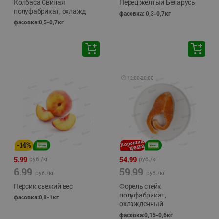
Колбаса Свиная
Перец желтый Беларусь
полуфабрикат, охлажд
фасовка: 0,3-0,7кг
фасовка:0,5-0,7кг
🕘
12:00
-
20:00
-
14
%
5.99
54.99
руб./
кг
руб./
кг
6.99
59.99
руб./
кг
руб./
кг
Персик свежий вес
Форель стейк
полуфабрикат,
фасовка:0,8-1кг
охлажденный
фасовка:0,15-0,6кг