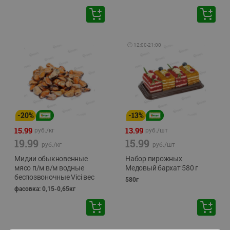
🕘
12:00
-
21:00
-
20
%
-
13
%
15.99
13.99
руб./
кг
руб./
шт
19.99
15.99
руб./
кг
руб./
шт
Мидии обыкновенные
Набор пирожных
мясо п/м в/м водные
Медовый бархат 580 г
беспозвоночные Vici вес
580г
фасовка: 0,15-0,65кг