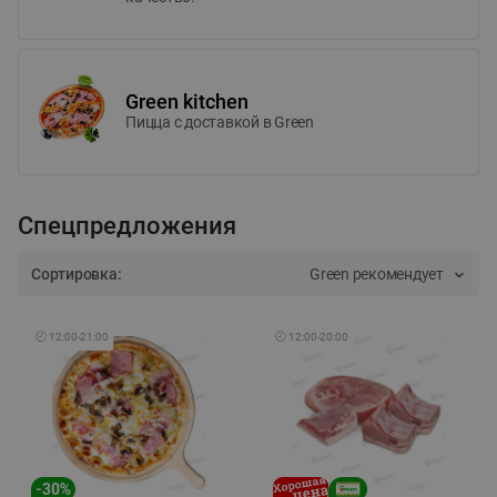
Green kitchen
Пицца c доставкой в Green
Спецпредложения
Сортировка:
Green рекомендует
🕘
12:00
-
21:00
🕘
12:00
-
20:00
-
30
%