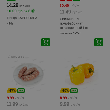
14.29
10.49
руб./
кг
руб./
шт
11.49
10.00
6
руб. за
руб./
кг
Пицца КАРБОНАРА
Свинина 1 с.
полуфабрикат,
490г
охлажденный 1 кг
фасовка: 1-2кг
🕘
12:00
-
20:00
-
17
%
-
10
%
9.99
8.99
руб./
кг
руб./
кг
11.99
9.99
руб./
кг
руб./
кг