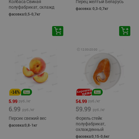
Колбаса Свиная
Перец желтый Беларусь
полуфабрикат, охлажд
фасовка: 0,3-0,7кг
фасовка:0,5-0,7кг
🕘
12:00
-
20:00
-
14
%
5.99
54.99
руб./
кг
руб./
кг
6.99
59.99
руб./
кг
руб./
кг
Персик свежий вес
Форель стейк
полуфабрикат,
фасовка:0,8-1кг
охлажденный
фасовка:0,15-0,6кг