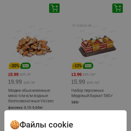
🕘
12:00
-
21:00
-
20
%
-
13
%
15.99
13.99
руб./
кг
руб./
шт
19.99
15.99
руб./
кг
руб./
шт
Мидии обыкновенные
Набор пирожных
мясо п/м в/м водные
Медовый бархат 580 г
беспозвоночные Vici вес
580г
фасовка: 0,15-0,65кг
Файлы cookie