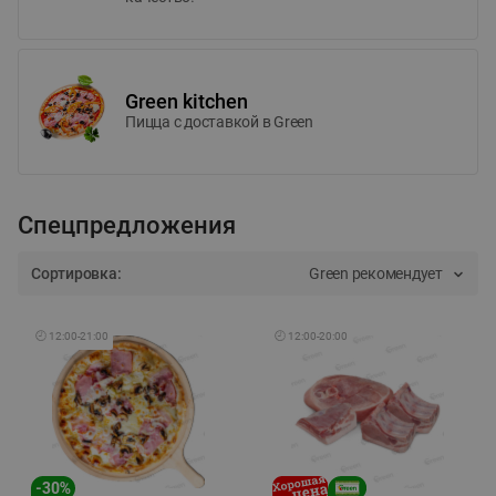
Green kitchen
Пицца c доставкой в Green
Спецпредложения
Сортировка:
Green рекомендует
🕘
12:00
-
21:00
🕘
12:00
-
20:00
-
30
%