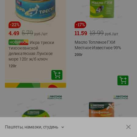
-
22
%
-
17
%
5.79
13.99
4.49
11.59
руб./
шт
руб./
шт
Масло Топленое ГХИ
Икра трески
Местное Известное 99%
тихоокеанской
деликатесная Лунское
200г
море 120г ж/б ключ
120г
Паштеты, намазки, студень