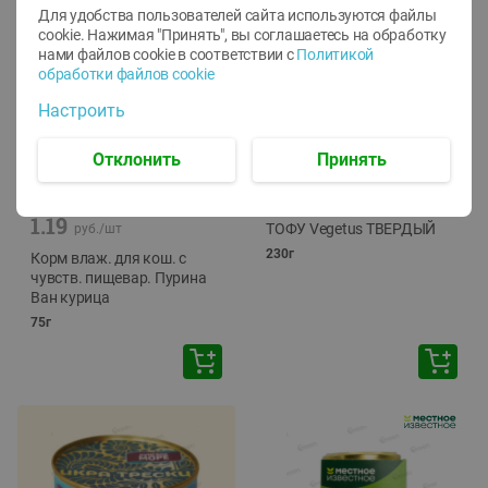
Для удобства пользователей сайта используются файлы
cookie. Нажимая "Принять", вы соглашаетесь
на обработку
нами файлов cookie в соответствии с
Политикой
обработки файлов cookie
Настроить
Отклонить
Принять
-
12
%
-
24
%
6.59
4.99
1.05
руб./
шт
руб./
шт
1.19
ТОФУ Vegetus ТВЕРДЫЙ
руб./
шт
230г
Корм влаж. для кош. с
чувств. пищевар. Пурина
Ван курица
75г