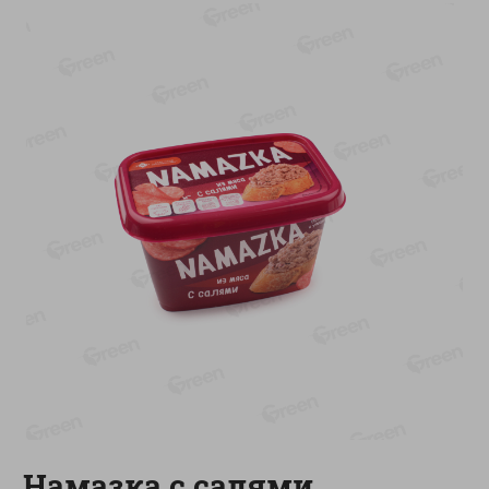
-
13
%
-
20
%
6.89
4.99
5.99
3.99
руб./
шт
руб./
шт
Яйца перепелиные
Конфеты фруктово-
копченые Молодецкие
ягодные Местное
Местное известное 20 шт
известное яблоко-тыква
упак Солигорска п/ф
Хоба
20шт в уп
60г
Показано 1-14 из 78
Показать 15-28 из 78
Каталог товаров
Специально для вас
Намазка с салями