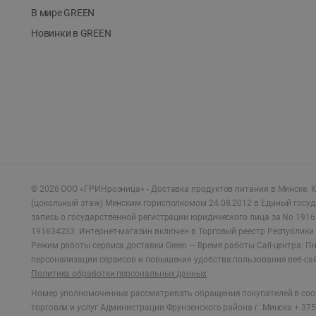
В мире GREEN
Новинки в GREEN
©
2026
ООО «ГРИНрозница» - Доставка продуктов питания в Минске.
Ю
(цокольный этаж) Минским горисполкомом 24.08.2012 в Единый госу
запись о государственной регистрации юридического лица за No 1916
191634233. Интернет-магазин включен в Торговый реестр Республики 
Режим работы сервиса доставки Green —
Время работы Call-центра: Пн.
персонализации сервисов и повышения удобства пользования веб-са
Политика обработки персональных данных
Номер уполномоченных рассматривать обращения покупателей в соот
торговли и услуг Администрации Фрунзенского района г. Минска + 375 