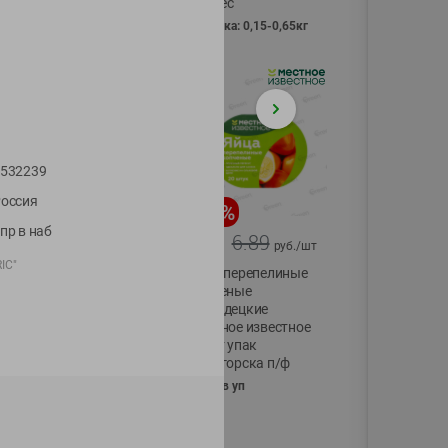
Vici вес
фасовка: 0,15-0,65кг
532239
оссия
-
17
%
-
13
%
пр в наб
13.99
6.89
11.59
5.99
руб./
шт
руб./
шт
IC"
Масло Топленое
Яйца перепелиные
ГХИ Местное
копченые
Известное 99%
Молодецкие
Местное известное
200г
20 шт упак
Солигорска п/ф
20шт в уп