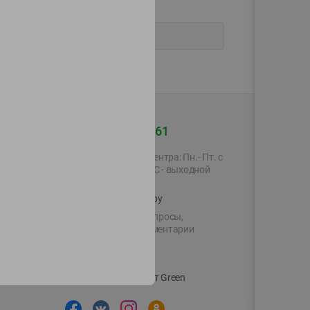
+375 44 560-60-61
Время работы Call-центра: Пн.- Пт. с
09.00 до 17.00, СБ, ВС - выходной
shop@green-market.by
Пишите нам свои вопросы,
предложения и комментарии
й картой
Вакансии
👋
Корпоративный сайт Green