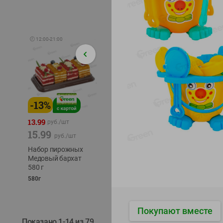
🕘
12:00
-
21:00
-
13
%
-
12
%
-
24
%
4.99
13.99
1.05
руб./
шт
руб./
шт
15.99
1.19
ТОФУ V
руб./
шт
руб./
шт
ТВЕРД
Набор пирожных
Корм влаж. для
230г
Медовый бархат
кош. с чувств.
580 г
пищевар. Пурина
Ван курица
580г
75г
Покупают вместе
Показано 1-14 из 79