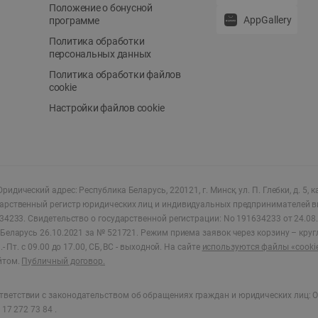
Положение о бонусной
AppGallery
программе
Политика обработки
персональных данных
Политика обработки файлов
cookie
Настройки файлов cookie
ридический адрес: Республика Беларусь, 220121, г. Минск, ул. П. Глебки, д. 5, к
дарственный регистр юридических лиц и индивидуальных предпринимателей в
34233.
Свидетельство о государственной регистрации: No 191634233 от 24.08.
Беларусь 26.10.2021 за № 521721. Режим приема заявок через корзину – круг
- Пт. с 09.00 до 17.00, СБ, ВС - выходной
.
На сайте
используются файлы «cooki
йтом.
Публичный договор.
ветствии с законодательством об обращениях граждан и юридических лиц: О
17 272 73 84 .