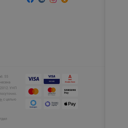
аб. 55
несена
2012.
УНП
лосуточно.
e»
с целью
тдел