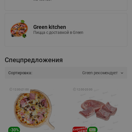
Green kitchen
Пицца c доставкой в Green
Спецпредложения
Сортировка:
Green рекомендует
🕘
12:00
-
21:00
🕘
12:00
-
20:00
-
30
%