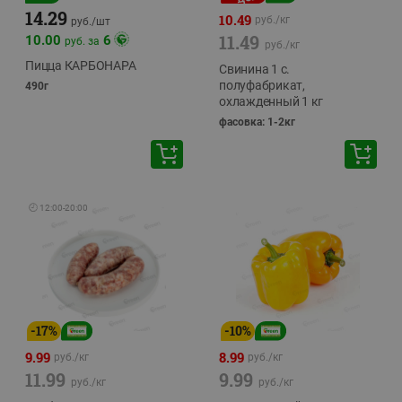
14.29
10.49
руб./
кг
руб./
шт
11.49
10.00
6
руб. за
руб./
кг
Пицца КАРБОНАРА
Свинина 1 с.
полуфабрикат,
490г
охлажденный 1 кг
фасовка: 1-2кг
🕘
12:00
-
20:00
-
17
%
-
10
%
9.99
8.99
руб./
кг
руб./
кг
11.99
9.99
руб./
кг
руб./
кг