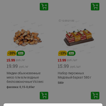
🕘
12:00
-
21:00
-
20
%
-
13
%
15.99
13.99
руб./
кг
руб./
шт
19.99
15.99
руб./
кг
руб./
шт
Мидии обыкновенные
Набор пирожных
мясо п/м в/м водные
Медовый бархат 580 г
беспозвоночные Vici вес
580г
фасовка: 0,15-0,65кг