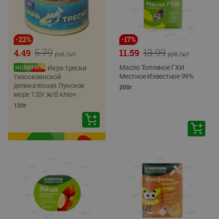
-
22
%
-
17
%
5.79
13.99
4.49
11.59
руб./
шт
руб./
шт
Масло Топленое ГХИ
Икра трески
Местное Известное 99%
тихоокеанской
деликатесная Лунское
200г
море 120г ж/б ключ
120г