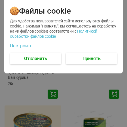
Файлы cookie
Для удобства пользователей сайта используются файлы
cookie. Нажимая "Принять", вы соглашаетесь
на обработку
нами файлов cookie в соответствии с
Политикой
обработки файлов cookie
-
12
%
-
24
%
Настроить
6.59
4.99
1.05
руб./
шт
руб./
шт
1.19
Отклонить
Принять
ТОФУ Vegetus ТВЕРДЫЙ
руб./
шт
230г
Корм влаж. для кош. с
чувств. пищевар. Пурина
Ван курица
75г