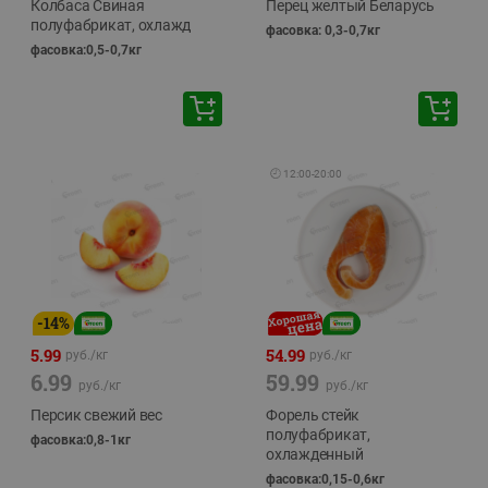
Колбаса Свиная
Перец желтый Беларусь
полуфабрикат, охлажд
фасовка: 0,3-0,7кг
фасовка:0,5-0,7кг
🕘
12:00
-
20:00
-
14
%
5.99
54.99
руб./
кг
руб./
кг
6.99
59.99
руб./
кг
руб./
кг
Персик свежий вес
Форель стейк
полуфабрикат,
фасовка:0,8-1кг
охлажденный
фасовка:0,15-0,6кг