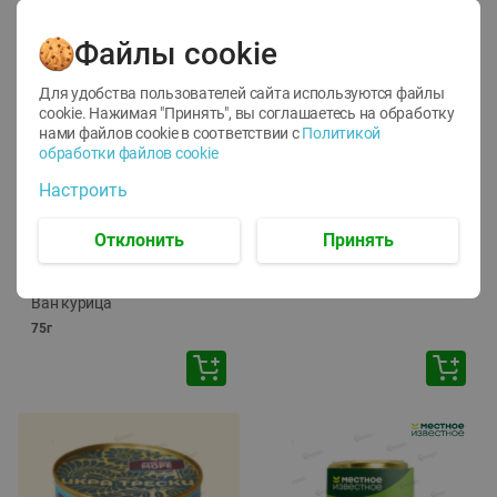
Файлы cookie
Для удобства пользователей сайта используются файлы
cookie. Нажимая "Принять", вы соглашаетесь
на обработку
нами файлов cookie в соответствии с
Политикой
обработки файлов cookie
-
12
%
-
24
%
Настроить
6.59
4.99
1.05
руб./
шт
руб./
шт
1.19
ТОФУ Vegetus ТВЕРДЫЙ
руб./
шт
Отклонить
Принять
230г
Корм влаж. для кош. с
чувств. пищевар. Пурина
Ван курица
75г