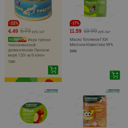
-
22
%
-
17
%
5.79
13.99
4.49
11.59
руб./
шт
руб./
шт
Масло Топленое ГХИ
Икра трески
Местное Известное 99%
тихоокеанской
деликатесная Лунское
200г
море 120г ж/б ключ
120г