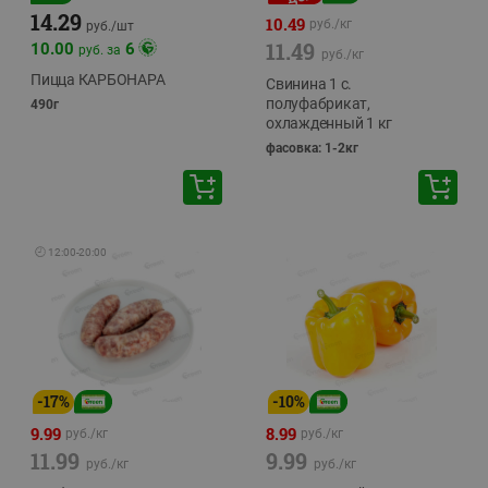
14.29
10.49
руб./
кг
руб./
шт
11.49
10.00
6
руб. за
руб./
кг
Пицца КАРБОНАРА
Свинина 1 с.
полуфабрикат,
490г
охлажденный 1 кг
фасовка: 1-2кг
🕘
12:00
-
20:00
-
17
%
-
10
%
9.99
8.99
руб./
кг
руб./
кг
11.99
9.99
руб./
кг
руб./
кг