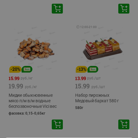
🕘
12:00
-
21:00
-
20
%
-
13
%
15.99
13.99
руб./
кг
руб./
шт
19.99
15.99
руб./
кг
руб./
шт
Мидии обыкновенные
Набор пирожных
мясо п/м в/м водные
Медовый бархат 580 г
беспозвоночные Vici вес
580г
фасовка: 0,15-0,65кг