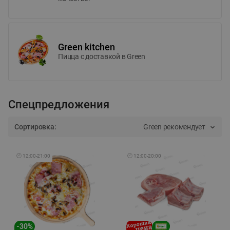
Green kitchen
Пицца c доставкой в Green
Спецпредложения
Сортировка:
Green рекомендует
🕘
12:00
-
21:00
🕘
12:00
-
20:00
-
30
%