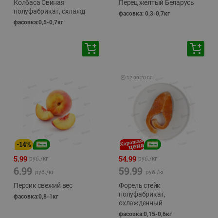
Колбаса Свиная
Перец желтый Беларусь
полуфабрикат, охлажд
фасовка: 0,3-0,7кг
фасовка:0,5-0,7кг
🕘
12:00
-
20:00
-
14
%
5.99
54.99
руб./
кг
руб./
кг
6.99
59.99
руб./
кг
руб./
кг
Персик свежий вес
Форель стейк
полуфабрикат,
фасовка:0,8-1кг
охлажденный
фасовка:0,15-0,6кг