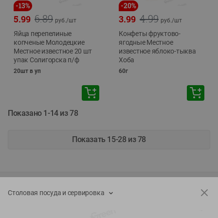
-
13
%
-
20
%
6.89
4.99
5.99
3.99
руб./
шт
руб./
шт
Яйца перепелиные
Конфеты фруктово-
копченые Молодецкие
ягодные Местное
Местное известное 20 шт
известное яблоко-тыква
упак Солигорска п/ф
Хоба
20шт в уп
60г
Показано 1-14 из 78
Показать 15-28 из 78
Каталог товаров
Столовая посуда и сервировка
Специально для вас