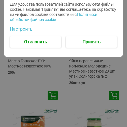
Для удобства пользователей сайта используются файлы
cookie. Нажимая "Принять", вы соглашаетесь
на обработку
нами файлов cookie в соответствии с
Политикой
обработки файлов cookie
Настроить
Отклонить
Принять
-
17
%
-
13
%
13.99
6.89
11.59
5.99
руб./
шт
руб./
шт
Масло Топленое ГХИ
Яйца перепелиные
Местное Известное 99%
копченые Молодецкие
Местное известное 20 шт
200г
упак Солигорска п/ф
20шт в уп