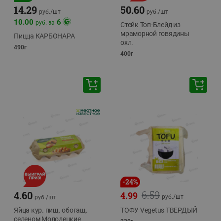
14.29
50.60
руб./
шт
руб./
шт
10.00
6
руб. за
Стейк Топ-Блейд из
мраморной говядины
Пицца КАРБОНАРА
охл.
490г
400г
-
24
%
6.59
4.60
4.99
руб./
шт
руб./
шт
Яйца кур. пищ. обогащ.
ТОФУ Vegetus ТВЕРДЫЙ
селеном Молодецкие