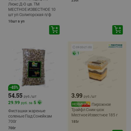
230г
Люкс Д-О цв. ТМ
МЕСТНОЕ ИЗВЕСТНОЕ 10
шт уп Солигорская п/ф
10шт в уп
🕘
09:00
-
21:00
1
-
45
%
54.55
3.99
руб./
шт
руб./
шт
29.99
5
руб. за
Пирожное
Трайфл Сник-шок
Фисташки жареные
Местное Известное 185 г
соленые Пад Сонейкам
700г
185г
700г