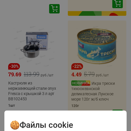
-
30
%
-
22
%
113.99
5.79
79.69
4.49
руб./
шт
руб./
шт
Кастрюля из
Икра трески
нержавеющей стали onyx
тихоокеанской
Fresca с крышкой 3 л арт
деликатесная Лунское
BB102453
море 120г ж/б ключ
1шт
120г
Файлы cookie