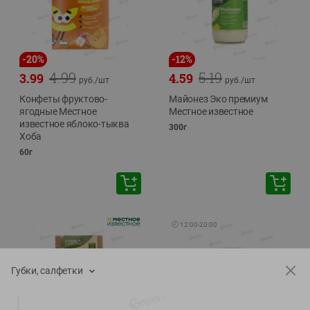
-
20
%
-
12
%
4.99
5.19
3.99
4.59
руб./
шт
руб./
шт
Конфеты фруктово-
Майонез Эко премиум
ягодные Местное
Местное известное
известное яблоко-тыква
300г
Хоба
60г
🕘
12:00
-
20:00
Губки, салфетки