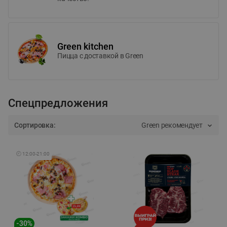
Green kitchen
Пицца c доставкой в Green
Спецпредложения
Сортировка:
Green рекомендует
🕘
12:00
-
21:00
-
30
%