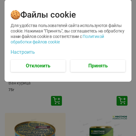
Файлы cookie
Для удобства пользователей сайта используются файлы
cookie. Нажимая "Принять", вы соглашаетесь
на обработку
нами файлов cookie в соответствии с
Политикой
обработки файлов cookie
-
12
%
-
24
%
Настроить
6.59
4.99
1.05
руб./
шт
руб./
шт
1.19
ТОФУ Vegetus ТВЕРДЫЙ
руб./
шт
Отклонить
Принять
230г
Корм влаж. для кош. с
чувств. пищевар. Пурина
Ван курица
75г