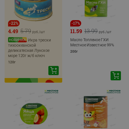
-
22
%
-
17
%
5.79
13.99
4.49
11.59
руб./
шт
руб./
шт
Масло Топленое ГХИ
Икра трески
Местное Известное 99%
тихоокеанской
деликатесная Лунское
200г
море 120г ж/б ключ
120г