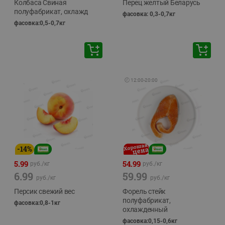
Колбаса Свиная
Перец желтый Беларусь
полуфабрикат, охлажд
фасовка: 0,3-0,7кг
фасовка:0,5-0,7кг
🕘
12:00
-
20:00
-
14
%
5.99
54.99
руб./
кг
руб./
кг
6.99
59.99
руб./
кг
руб./
кг
Персик свежий вес
Форель стейк
полуфабрикат,
фасовка:0,8-1кг
охлажденный
фасовка:0,15-0,6кг