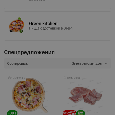
Green kitchen
Пицца c доставкой в Green
Спецпредложения
Сортировка:
Green рекомендует
🕘
12:00
-
21:00
🕘
12:00
-
20:00
-
30
%