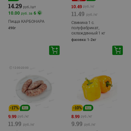
14.29
10.49
руб./
кг
руб./
шт
11.49
10.00
6
руб. за
руб./
кг
Пицца КАРБОНАРА
Свинина 1 с.
полуфабрикат,
490г
охлажденный 1 кг
фасовка: 1-2кг
🕘
12:00
-
20:00
-
17
%
-
10
%
9.99
8.99
руб./
кг
руб./
кг
11.99
9.99
руб./
кг
руб./
кг