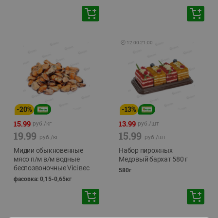
🕘
12:00
-
21:00
-
20
%
-
13
%
15.99
13.99
руб./
кг
руб./
шт
19.99
15.99
руб./
кг
руб./
шт
Мидии обыкновенные
Набор пирожных
мясо п/м в/м водные
Медовый бархат 580 г
беспозвоночные Vici вес
580г
фасовка: 0,15-0,65кг