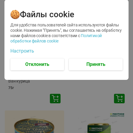
Файлы cookie
Для удобства пользователей сайта используются файлы
cookie. Нажимая "Принять", вы соглашаетесь
на обработку
нами файлов cookie в соответствии с
Политикой
обработки файлов cookie
-
12
%
-
24
%
Настроить
6.59
4.99
1.05
руб./
шт
руб./
шт
1.19
ТОФУ Vegetus ТВЕРДЫЙ
руб./
шт
Отклонить
Принять
230г
Корм влаж. для кош. с
чувств. пищевар. Пурина
Ван курица
75г