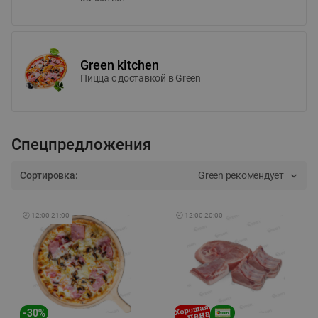
Green kitchen
Пицца c доставкой в Green
Спецпредложения
Сортировка:
Green рекомендует
🕘
12:00
-
21:00
🕘
12:00
-
20:00
-
30
%