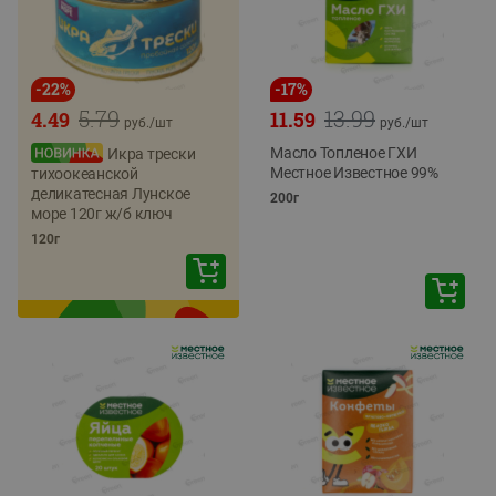
-
22
%
-
17
%
5.79
13.99
4.49
11.59
руб./
шт
руб./
шт
Масло Топленое ГХИ
Икра трески
Местное Известное 99%
тихоокеанской
деликатесная Лунское
200г
море 120г ж/б ключ
120г