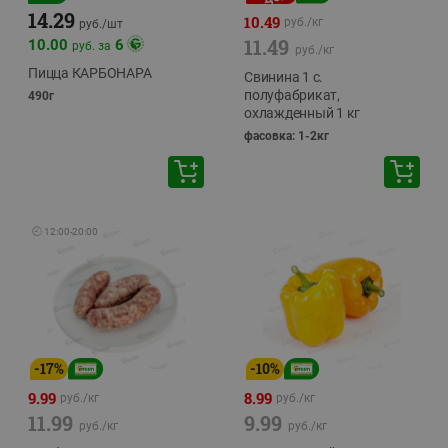
14.29
10.49
руб./
кг
руб./
шт
11.49
10.00
6
руб. за
руб./
кг
Пицца КАРБОНАРА
Свинина 1 с.
полуфабрикат,
490г
охлажденный 1 кг
фасовка: 1-2кг
🕘
12:00
-
20:00
-
17
%
-
10
%
9.99
8.99
руб./
кг
руб./
кг
11.99
9.99
руб./
кг
руб./
кг