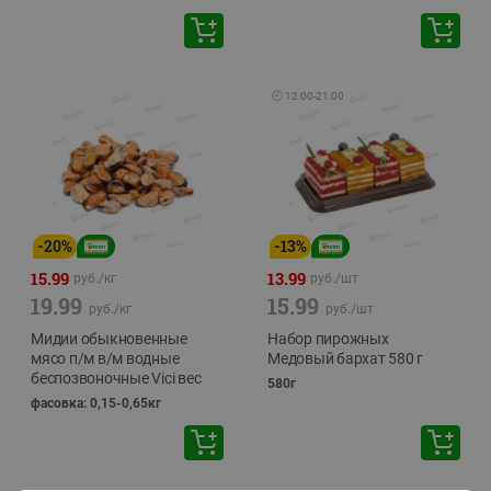
🕘
12:00
-
21:00
-
20
%
-
13
%
15.99
13.99
руб./
кг
руб./
шт
19.99
15.99
руб./
кг
руб./
шт
Мидии обыкновенные
Набор пирожных
мясо п/м в/м водные
Медовый бархат 580 г
беспозвоночные Vici вес
580г
фасовка: 0,15-0,65кг