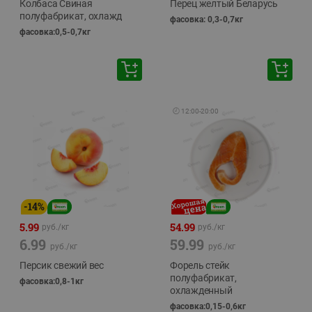
Колбаса Свиная
Перец желтый Беларусь
полуфабрикат, охлажд
фасовка: 0,3-0,7кг
фасовка:0,5-0,7кг
🕘
12:00
-
20:00
-
14
%
5.99
54.99
руб./
кг
руб./
кг
6.99
59.99
руб./
кг
руб./
кг
Персик свежий вес
Форель стейк
полуфабрикат,
фасовка:0,8-1кг
охлажденный
фасовка:0,15-0,6кг