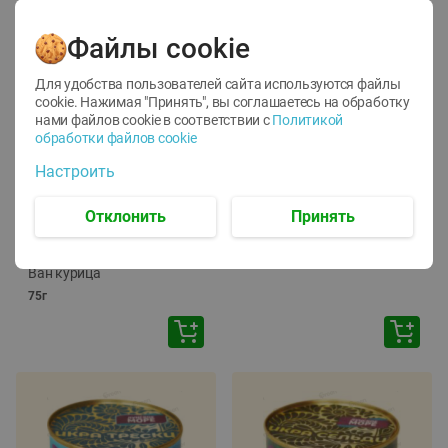
Файлы cookie
Для удобства пользователей сайта используются файлы
cookie. Нажимая "Принять", вы соглашаетесь
на обработку
нами файлов cookie в соответствии с
Политикой
обработки файлов cookie
-
12
%
-
24
%
Настроить
6.59
4.99
1.05
руб./
шт
руб./
шт
1.19
ТОФУ Vegetus ТВЕРДЫЙ
руб./
шт
Отклонить
Принять
230г
Корм влаж. для кош. с
чувств. пищевар. Пурина
Ван курица
75г