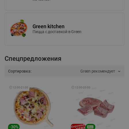
Green kitchen
Пицца c доставкой в Green
Спецпредложения
Сортировка:
Green рекомендует
🕘
12:00
-
21:00
🕘
12:00
-
20:00
-
30
%