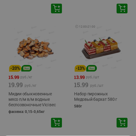
🕘
12:00
-
21:00
-
20
%
-
13
%
15.99
13.99
руб./
кг
руб./
шт
19.99
15.99
руб./
кг
руб./
шт
Мидии обыкновенные
Набор пирожных
мясо п/м в/м водные
Медовый бархат 580 г
беспозвоночные Vici вес
580г
фасовка: 0,15-0,65кг