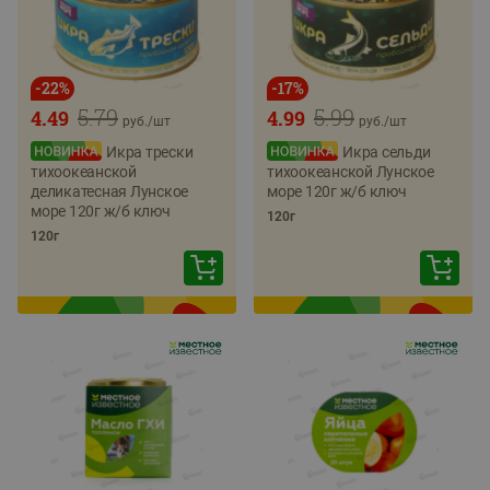
-
22
%
-
17
%
5.79
5.99
4.49
4.99
руб./
шт
руб./
шт
Икра трески
Икра сельди
тихоокеанской
тихоокеанской Лунское
деликатесная Лунское
море 120г ж/б ключ
море 120г ж/б ключ
120г
120г