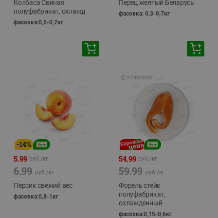
Колбаса Свиная
Перец желтый Беларусь
полуфабрикат, охлажд
фасовка: 0,3-0,7кг
фасовка:0,5-0,7кг
🕘
12:00
-
20:00
-
14
%
5.99
54.99
руб./
кг
руб./
кг
6.99
59.99
руб./
кг
руб./
кг
Персик свежий вес
Форель стейк
полуфабрикат,
фасовка:0,8-1кг
охлажденный
фасовка:0,15-0,6кг