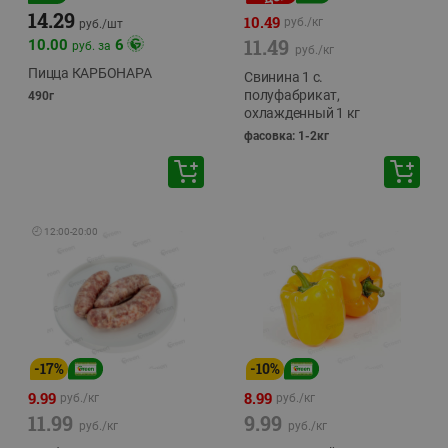
14.29
10.49
руб./
кг
руб./
шт
11.49
10.00
6
руб. за
руб./
кг
Пицца КАРБОНАРА
Свинина 1 с.
полуфабрикат,
490г
охлажденный 1 кг
фасовка: 1-2кг
🕘
12:00
-
20:00
-
17
%
-
10
%
9.99
8.99
руб./
кг
руб./
кг
11.99
9.99
руб./
кг
руб./
кг