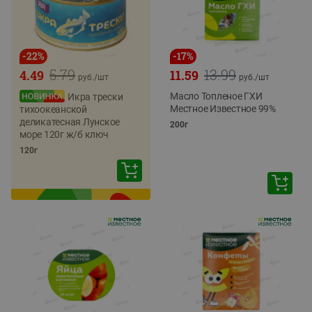
-
22
%
-
17
%
5.79
13.99
4.49
11.59
руб./
шт
руб./
шт
Масло Топленое ГХИ
Икра трески
Местное Известное 99%
тихоокеанской
деликатесная Лунское
200г
море 120г ж/б ключ
120г