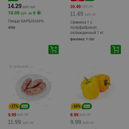
14.29
10.49
руб./
кг
руб./
шт
11.49
10.00
6
руб. за
руб./
кг
Пицца КАРБОНАРА
Свинина 1 с.
полуфабрикат,
490г
охлажденный 1 кг
фасовка: 1-2кг
🕘
12:00
-
20:00
-
17
%
-
10
%
9.99
8.99
руб./
кг
руб./
кг
11.99
9.99
руб./
кг
руб./
кг