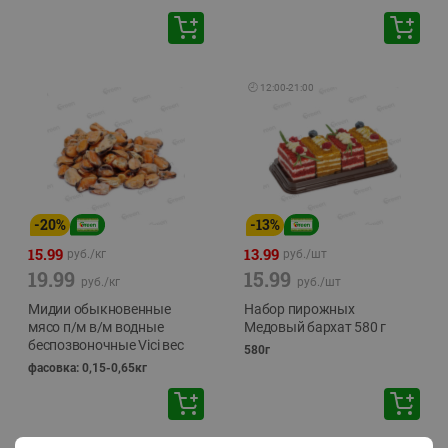
🕘
12:00
-
21:00
-
20
%
-
13
%
15.99
13.99
руб./
кг
руб./
шт
19.99
15.99
руб./
кг
руб./
шт
Мидии обыкновенные
Набор пирожных
мясо п/м в/м водные
Медовый бархат 580 г
беспозвоночные Vici вес
580г
фасовка: 0,15-0,65кг