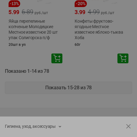
-
13
%
-
20
%
6.89
4.99
5.99
3.99
руб./
шт
руб./
шт
Яйца перепелиные
Конфеты фруктово-
копченые Молодецкие
ягодные Местное
Местное известное 20 шт
известное яблоко-тыква
упак Солигорска п/ф
Хоба
20шт в уп
60г
Показано 1-14 из 78
Показать 15-28 из 78
Каталог товаров
Гигиена, уход, аксессуары
Специально для вас