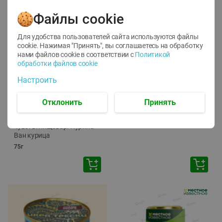
Файлы cookie
Для удобства пользователей сайта используются файлы
cookie. Нажимая "Принять", вы соглашаетесь
на обработку
нами файлов cookie в соответствии с
Политикой
обработки файлов cookie
-
12
%
-
24
%
Настроить
6.59
4.99
1.05
руб./
шт
руб./
шт
1.19
Отклонить
Принять
ТОФУ Vegetus ТВЕРДЫЙ
руб./
шт
230г
Корм влаж. для кош. с
чувств. пищевар. Пурина
Ван курица
75г