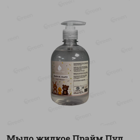
О сервисе
Настройки файлов cookie
Мой Green
Приложение Green c
доставкой и бонусной картой
App
Google
AppGallery
Store
Play
+375 44 560-60-61
Время работы Call-центра: Пн.- Пт. с 09.00 до 17.00, СБ, ВС -
выходной
shop@green-market.by
Пишите нам свои вопросы, предложения и комментарии
Мыло жидкое Прайм Пул