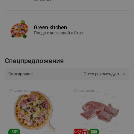
Green kitchen
Пицца c доставкой в Green
Спецпредложения
Сортировка:
Green рекомендует
🕘
12:00
-
21:00
🕘
12:00
-
20:00
-
30
%