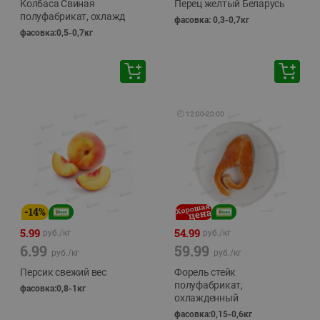
Колбаса Свиная
Перец желтый Беларусь
полуфабрикат, охлажд
фасовка: 0,3-0,7кг
фасовка:0,5-0,7кг
🕘
12:00
-
20:00
-
14
%
5.99
54.99
руб./
кг
руб./
кг
6.99
59.99
руб./
кг
руб./
кг
Персик свежий вес
Форель стейк
полуфабрикат,
фасовка:0,8-1кг
охлажденный
фасовка:0,15-0,6кг