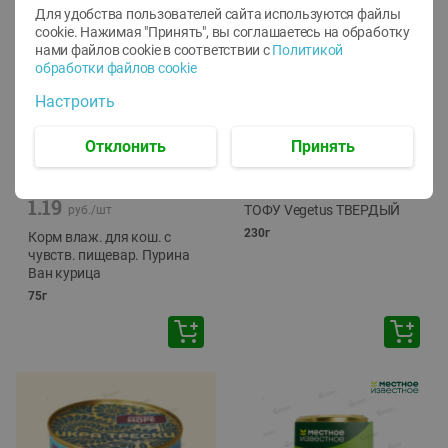
Для удобства пользователей сайта используются файлы
cookie. Нажимая "Принять", вы соглашаетесь
на обработку
нами файлов cookie в соответствии с
Политикой
обработки файлов cookie
Настроить
Отклонить
Принять
-
12
%
-
24
%
6.59
4.99
1.05
руб./
шт
руб./
шт
1.19
ТОФУ Vegetus ТВЕРДЫЙ
руб./
шт
230г
Корм влаж. для кош. с
чувств. пищевар. Пурина
Ван курица
75г