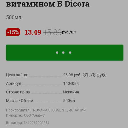
витамином В Dicora
О сервисе
500мл
Настройки файлов cookie
Мой Green
15.89
13.49
-
15
%
руб./
шт
Приложение Green c
доставкой и бонусной картой
App
Google
AppGallery
Store
Play
31.78
руб.
Цена за 1
кг
26.98
руб.
Артикул
1404084
+375 44 560-60-61
Страна пр-ва
Испания
Время работы Call-центра: Пн.- Пт. с 09.00 до 17.00, СБ, ВС -
выходной
Масса / Объем
500мл
Производитель:
NUVARIA GLOBAL, S.L., ИСПАНИЯ
shop@green-market.by
Импортер:
ООО "Аливио"
Пишите нам свои вопросы, предложения и комментарии
Штрихкод:
8410262902264