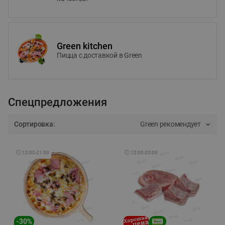
Green kitchen
Пицца c доставкой в Green
Спецпредложения
Сортировка:
Green рекомендует
🕘
12:00
-
21:00
🕘
12:00
-
20:00
-
30
%