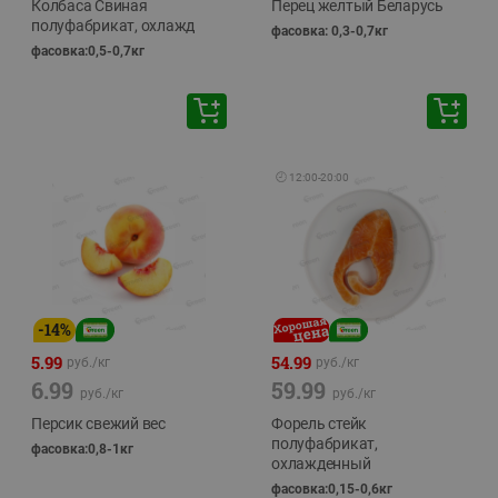
Колбаса Свиная
Перец желтый Беларусь
полуфабрикат, охлажд
фасовка: 0,3-0,7кг
фасовка:0,5-0,7кг
🕘
12:00
-
20:00
-
14
%
5.99
54.99
руб./
кг
руб./
кг
6.99
59.99
руб./
кг
руб./
кг
Персик свежий вес
Форель стейк
полуфабрикат,
фасовка:0,8-1кг
охлажденный
фасовка:0,15-0,6кг