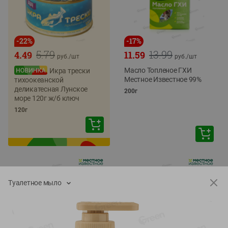
-
22
%
-
17
%
5.79
13.99
4.49
11.59
руб./
шт
руб./
шт
Масло Топленое ГХИ
Икра трески
Местное Известное 99%
тихоокеанской
деликатесная Лунское
200г
море 120г ж/б ключ
120г
Туалетное мыло