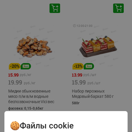
🕘
12:00
-
21:00
-
20
%
-
13
%
15.99
13.99
руб./
кг
руб./
шт
19.99
15.99
руб./
кг
руб./
шт
Мидии обыкновенные
Набор пирожных
мясо п/м в/м водные
Медовый бархат 580 г
беспозвоночные Vici вес
580г
фасовка: 0,15-0,65кг
Файлы cookie