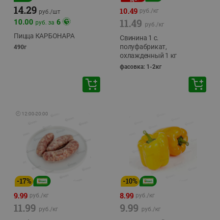
14.29
10.49
руб./
кг
руб./
шт
11.49
10.00
6
руб. за
руб./
кг
Пицца КАРБОНАРА
Свинина 1 с.
полуфабрикат,
490г
охлажденный 1 кг
фасовка: 1-2кг
🕘
12:00
-
20:00
-
17
%
-
10
%
9.99
8.99
руб./
кг
руб./
кг
11.99
9.99
руб./
кг
руб./
кг