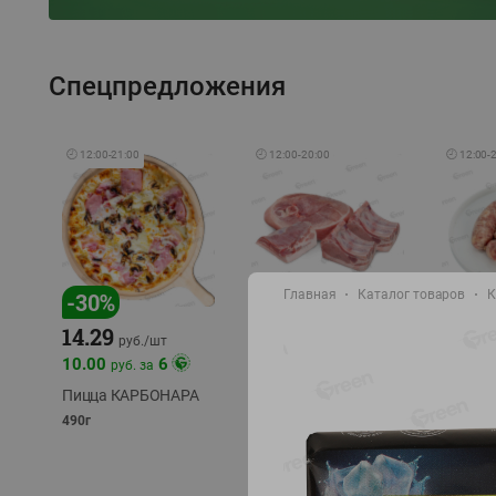
Спецпредложения
🕘
12:00
-
21:00
🕘
12:00
-
20:00
🕘
12:00
-
Главная
Каталог товаров
К
-
17
%
-
30
%
14.29
10.49
9.99
руб./
кг
руб
руб./
шт
11.49
11.99
10.00
6
руб. за
руб./
кг
Пицца КАРБОНАРА
Свинина 1 с.
Колбас
полуфабрикат,
полуфа
490г
охлажденный 1 кг
охлажд
фасовка: 1-2кг
фасовка: