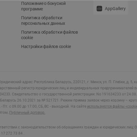
Положение о бонусной
AppGallery
программе
Политика обработки
персональных данных
Политика обработки файлов
cookie
Настройки файлов cookie
ридический адрес: Республика Беларусь, 220121, г. Минск, ул. П. Глебки, д. 5, к
дарственный регистр юридических лиц и индивидуальных предпринимателей в
34233.
Свидетельство о государственной регистрации: No 191634233 от 24.08.
Беларусь 26.10.2021 за № 521721. Режим приема заявок через корзину – круг
- Пт. с 09.00 до 17.00, СБ, ВС - выходной
.
На сайте
используются файлы «cooki
йтом.
Публичный договор.
ветствии с законодательством об обращениях граждан и юридических лиц: О
17 272 73 84 .