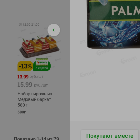
🕘
12:00
-
21:00
-
13
%
-
12
%
-
24
%
4.99
13.99
1.05
руб./
шт
руб./
шт
15.99
1.19
ТОФУ V
руб./
шт
руб./
шт
ТВЕРД
Набор пирожных
Корм влаж. для
230г
Медовый бархат
кош. с чувств.
580 г
пищевар. Пурина
Ван курица
580г
75г
Покупают вместе
Показано 1-14 из 79