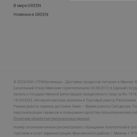
В мире GREEN
Новинки в GREEN
©
2026
ООО «ГРИНрозница» - Доставка продуктов питания в Минске.
Ю
(цокольный этаж) Минским горисполкомом 24.08.2012 в Единый госу
запись о государственной регистрации юридического лица за No 1916
191634233. Интернет-магазин включен в Торговый реестр Республики 
Режим работы сервиса доставки Green —
Время работы Call-центра: Пн.
персонализации сервисов и повышения удобства пользования веб-са
Политика обработки персональных данных
Номер уполномоченных рассматривать обращения покупателей в соот
торговли и услуг Администрации Фрунзенского района г. Минска + 375 