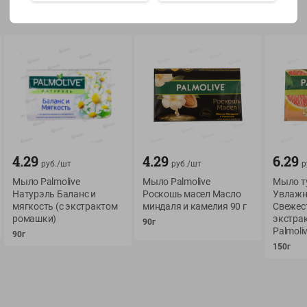
Показать 15-28 из 79
О сервисе
Мой Green
Оплата
История покупок
4.29
4.29
6.29
руб./
шт
руб./
шт
р
Условия доставки
Мои товары
Мыло Palmolive
Мыло Palmolive
Мыло т
Натурэль Баланс и
Роскошь масел Масло
Увлажн
Возврат товара
Обратная связь
мягкость (с экстрактом
миндаля и камелия 90 г
Свежес
Оформление заказа
ромашки)
экстра
90г
Palmoliv
Приложение Green c
90г
Приемка товара
доставкой и бонусно
150г
Самовывоз
Рекламная игра
App Store
n
Публичный договор
Google Play