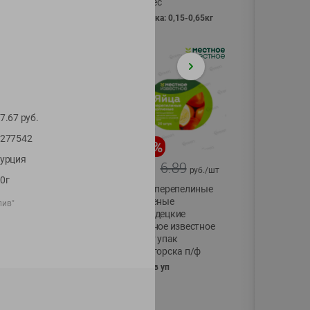
Vici вес
фасовка: 0,15-0,65кг
7.67
руб.
277542
-
17
%
-
13
%
урция
13.99
6.89
11.59
5.99
руб./
шт
руб./
шт
0г
Масло Топленое
Яйца перепелиные
ГХИ Местное
копченые
лив"
Известное 99%
Молодецкие
Местное известное
200г
20 шт упак
Солигорска п/ф
20шт в уп