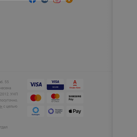
аб. 55
несена
2012.
УНП
лосуточно.
e»
с целью
тдел