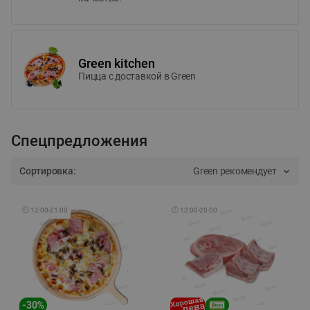
Green kitchen
Пицца c доставкой в Green
Спецпредложения
Сортировка:
Green рекомендует
🕘
12:00
-
21:00
🕘
12:00
-
20:00
-
30
%