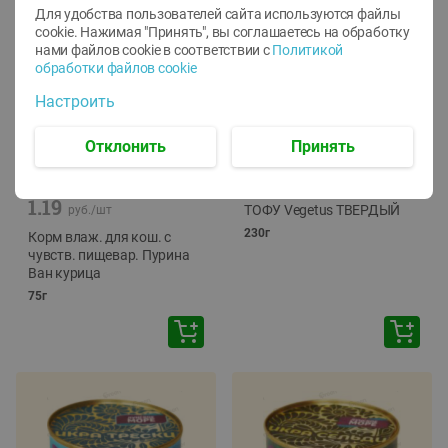
Для удобства пользователей сайта используются файлы
cookie. Нажимая "Принять", вы соглашаетесь
на обработку
нами файлов cookie в соответствии с
Политикой
обработки файлов cookie
Настроить
Отклонить
Принять
-
12
%
-
24
%
6.59
4.99
1.05
руб./
шт
руб./
шт
1.19
ТОФУ Vegetus ТВЕРДЫЙ
руб./
шт
230г
Корм влаж. для кош. с
чувств. пищевар. Пурина
Ван курица
75г