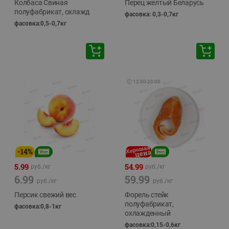
Колбаса Свиная
Перец желтый Беларусь
полуфабрикат, охлажд
фасовка: 0,3-0,7кг
фасовка:0,5-0,7кг
🕘
12:00
-
20:00
-
14
%
5.99
54.99
руб./
кг
руб./
кг
6.99
59.99
руб./
кг
руб./
кг
Персик свежий вес
Форель стейк
полуфабрикат,
фасовка:0,8-1кг
охлажденный
фасовка:0,15-0,6кг