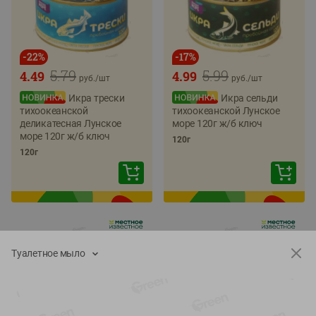
-
22
%
-
17
%
5.79
5.99
4.49
4.99
руб./
шт
руб./
шт
Икра трески
Икра сельди
тихоокеанской
тихоокеанской Лунское
деликатесная Лунское
море 120г ж/б ключ
море 120г ж/б ключ
120г
120г
Туалетное мыло