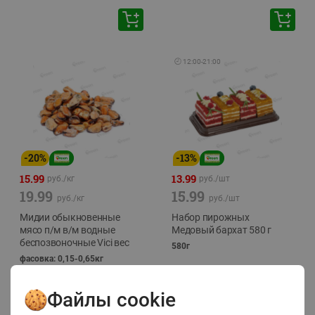
🕘
12:00
-
21:00
-
20
%
-
13
%
15.99
13.99
руб./
кг
руб./
шт
19.99
15.99
руб./
кг
руб./
шт
Мидии обыкновенные
Набор пирожных
мясо п/м в/м водные
Медовый бархат 580 г
беспозвоночные Vici вес
580г
фасовка: 0,15-0,65кг
Файлы cookie