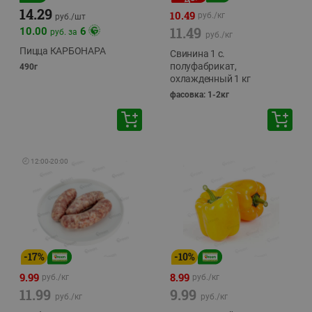
14.29
10.49
руб./
кг
руб./
шт
11.49
10.00
6
руб. за
руб./
кг
Пицца КАРБОНАРА
Свинина 1 с.
полуфабрикат,
490г
охлажденный 1 кг
фасовка: 1-2кг
🕘
12:00
-
20:00
-
17
%
-
10
%
9.99
8.99
руб./
кг
руб./
кг
11.99
9.99
руб./
кг
руб./
кг