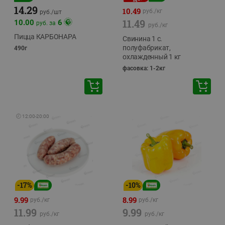
14.29
10.49
руб./
кг
руб./
шт
11.49
10.00
6
руб. за
руб./
кг
Пицца КАРБОНАРА
Свинина 1 с.
полуфабрикат,
490г
охлажденный 1 кг
фасовка: 1-2кг
🕘
12:00
-
20:00
-
17
%
-
10
%
9.99
8.99
руб./
кг
руб./
кг
11.99
9.99
руб./
кг
руб./
кг