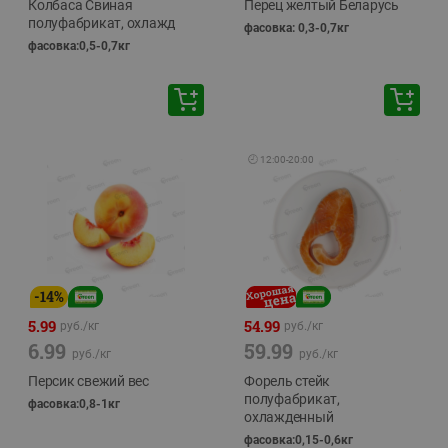
Колбаса Свиная
Перец желтый Беларусь
полуфабрикат, охлажд
фасовка: 0,3-0,7кг
фасовка:0,5-0,7кг
🕘
12:00
-
20:00
-
14
%
5.99
54.99
руб./
кг
руб./
кг
6.99
59.99
руб./
кг
руб./
кг
Персик свежий вес
Форель стейк
полуфабрикат,
фасовка:0,8-1кг
охлажденный
фасовка:0,15-0,6кг