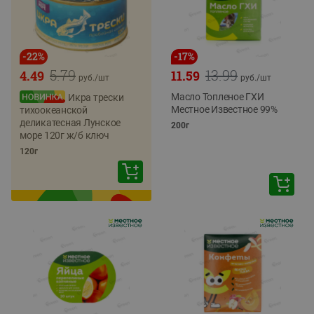
-
22
%
-
17
%
5.79
13.99
4.49
11.59
руб./
шт
руб./
шт
Масло Топленое ГХИ
Икра трески
Местное Известное 99%
тихоокеанской
деликатесная Лунское
200г
море 120г ж/б ключ
120г