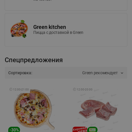
Green kitchen
Пицца c доставкой в Green
Спецпредложения
Сортировка:
Green рекомендует
🕘
12:00
-
21:00
🕘
12:00
-
20:00
-
30
%