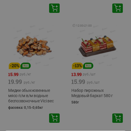
🕘
12:00
-
21:00
-
20
%
-
13
%
15.99
13.99
руб./
кг
руб./
шт
19.99
15.99
руб./
кг
руб./
шт
Мидии обыкновенные
Набор пирожных
мясо п/м в/м водные
Медовый бархат 580 г
беспозвоночные Vici вес
580г
фасовка: 0,15-0,65кг