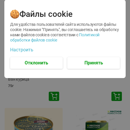
Файлы cookie
Для удобства пользователей сайта используются файлы
cookie. Нажимая "Принять", вы соглашаетесь
на обработку
нами файлов cookie в соответствии с
Политикой
обработки файлов cookie
-
12
%
-
24
%
Настроить
6.59
4.99
1.05
руб./
шт
руб./
шт
1.19
ТОФУ Vegetus ТВЕРДЫЙ
руб./
шт
Отклонить
Принять
230г
Корм влаж. для кош. с
чувств. пищевар. Пурина
Ван курица
75г