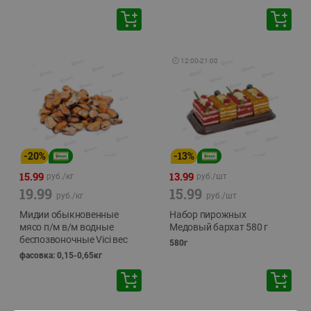
🕘
12:00
-
21:00
-
20
%
-
13
%
15.99
13.99
руб./
кг
руб./
шт
19.99
15.99
руб./
кг
руб./
шт
Мидии обыкновенные
Набор пирожных
мясо п/м в/м водные
Медовый бархат 580 г
беспозвоночные Vici вес
580г
фасовка: 0,15-0,65кг