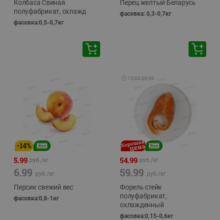
Колбаса Свиная
Перец желтый Беларусь
полуфабрикат, охлажд
фасовка: 0,3-0,7кг
фасовка:0,5-0,7кг
🕘
12:00
-
20:00
-
14
%
5.99
54.99
руб./
кг
руб./
кг
6.99
59.99
руб./
кг
руб./
кг
Персик свежий вес
Форель стейк
полуфабрикат,
фасовка:0,8-1кг
охлажденный
фасовка:0,15-0,6кг