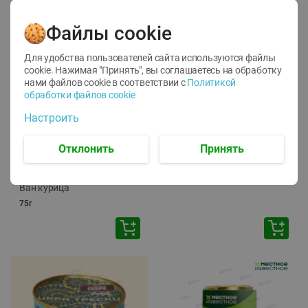
Файлы cookie
Для удобства пользователей сайта используются файлы
cookie. Нажимая "Принять", вы соглашаетесь
на обработку
нами файлов cookie в соответствии с
Политикой
обработки файлов cookie
-
12
%
-
24
%
Настроить
6.59
4.99
1.05
руб./
шт
руб./
шт
1.19
ТОФУ Vegetus ТВЕРДЫЙ
руб./
шт
Отклонить
Принять
230г
Корм влаж. для кош. с
чувств. пищевар. Пурина
Ван курица
75г