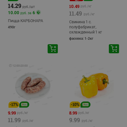
14.29
10.49
руб./
кг
руб./
шт
11.49
10.00
6
руб. за
руб./
кг
Пицца КАРБОНАРА
Свинина 1 с.
полуфабрикат,
490г
охлажденный 1 кг
фасовка: 1-2кг
🕘
12:00
-
20:00
-
17
%
-
10
%
9.99
8.99
руб./
кг
руб./
кг
11.99
9.99
руб./
кг
руб./
кг