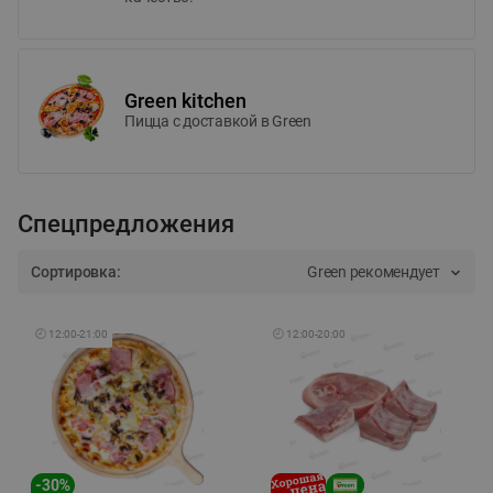
Green kitchen
Пицца c доставкой в Green
Спецпредложения
Сортировка:
Green рекомендует
🕘
12:00
-
21:00
🕘
12:00
-
20:00
-
30
%