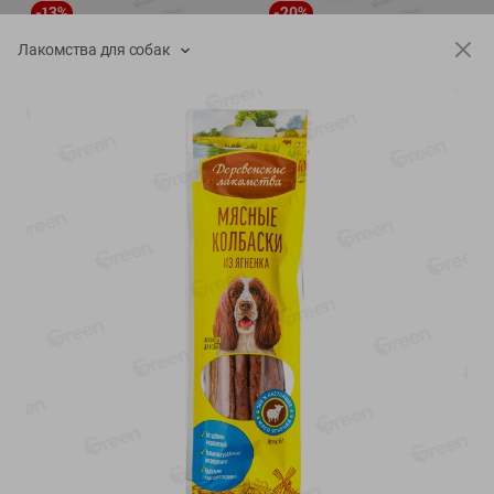
-
13
%
-
20
%
6.89
4.99
5.99
3.99
руб./
шт
руб./
шт
Лакомства для собак
Яйца перепелиные
Конфеты фруктово-
копченые Молодецкие
ягодные Местное
Местное известное 20 шт
известное яблоко-тыква
упак Солигорска п/ф
Хоба
20шт в уп
60г
Показано 1-14 из 78
Показать 15-28 из 78
Каталог товаров
Специально для вас