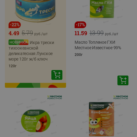
-
22
%
-
17
%
5.79
13.99
4.49
11.59
руб./
шт
руб./
шт
Масло Топленое ГХИ
Икра трески
Местное Известное 99%
тихоокеанской
деликатесная Лунское
200г
море 120г ж/б ключ
120г