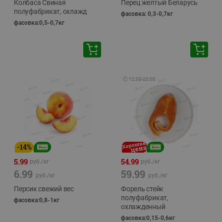
Колбаса Свиная
Перец желтый Беларусь
полуфабрикат, охлажд
фасовка: 0,3-0,7кг
фасовка:0,5-0,7кг
🕘
12:00
-
20:00
-
14
%
5.99
54.99
руб./
кг
руб./
кг
6.99
59.99
руб./
кг
руб./
кг
Персик свежий вес
Форель стейк
полуфабрикат,
фасовка:0,8-1кг
охлажденный
фасовка:0,15-0,6кг