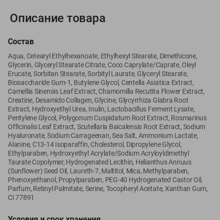
Вакансии
👋
Описание товара
Корпоративный сайт Green
Состав
Aqua, Cetearyl Ethylhexanoate, Ethylhexyl Stearate, Dimethicone,
Glycerin, Glyceryl Stearate Citrate, Coco Caprylate/Caprate, Oleyl
Erucate, Sorbitan Stearate, Sorbityl Laurate, Glyceryl Stearate,
©
2026
ООО «ГРИНрозница» - Доставка продуктов питания в
Biosaccharide Gum-1, Butylene Glycol, Centella Asiatica Extract,
Минске.
Camellia Sinensis Leaf Extract, Chamomilla Recutita Flower Extract,
Юридическая информация и условия пользовательского
Creatine, Desamido Collagen, Glycine, Glycyrrhiza Glabra Root
соглашения
Extract, Hydroxyethyl Urea, Inulin, Lactobacillus Ferment Lysate,
Pentylene Glycol, Polygonum Cuspidatum Root Extract, Rosmarinus
Номер уполномоченных рассматривать обращения покупателей в
Officinalis Leaf Extract, Scutellaria Baicalensis Root Extract, Sodium
соответствии с законодательством об обращениях граждан и
Hyaluronate, Sodium Carrageenan, Sea Salt, Ammonium Lactate,
юридических лиц: Отдел торговли и услуг Администрации
Alanine, C13-14 Isoparaffin, Cholesterol, Dipropylene Glycol,
Ethylparaben, Hydroxyethyl Acrylate/Sodium Acryloyldimethyl
Фрунзенского района г. Минска + 375 17 272 73 84 .
Taurate Copolymer, Hydrogenated Lecithin, Helianthus Annuus
Номер и адрес электронной почты лица, уполномоченного
(Sunflower) Seed Oil, Laureth-7, Maltitol, Mica, Methylparaben,
продавцом рассматривать обращения покупателей о нарушении их
Phenoxyethanol, Propylparaben, PEG-40 Hydrogenated Castor Oil,
прав, предусмотренных законодательством о защите прав
Parfum, Retinyl Palmitate, Serine, Tocopheryl Acetate, Xanthan Gum,
потребителей: +375 44 560-60-61, shop@green-dostavka.by.
CI 77891
Способы оплаты товара:
Условия и срок хранения