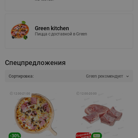
Green kitchen
Пицца c доставкой в Green
Спецпредложения
Сортировка:
Green рекомендует
🕘
12:00
-
21:00
🕘
12:00
-
20:00
-
30
%