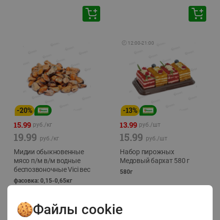
🕘
12:00
-
21:00
-
20
%
-
13
%
15.99
13.99
руб./
кг
руб./
шт
19.99
15.99
руб./
кг
руб./
шт
Мидии обыкновенные
Набор пирожных
мясо п/м в/м водные
Медовый бархат 580 г
беспозвоночные Vici вес
580г
фасовка: 0,15-0,65кг
Файлы cookie