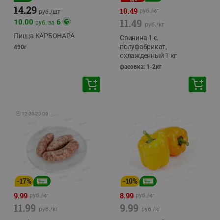
14.29
10.49
руб./
кг
руб./
шт
11.49
10.00
6
руб. за
руб./
кг
Пицца КАРБОНАРА
Свинина 1 с.
полуфабрикат,
490г
охлажденный 1 кг
фасовка: 1-2кг
🕘
12:00
-
20:00
-
17
%
-
10
%
9.99
8.99
руб./
кг
руб./
кг
11.99
9.99
руб./
кг
руб./
кг