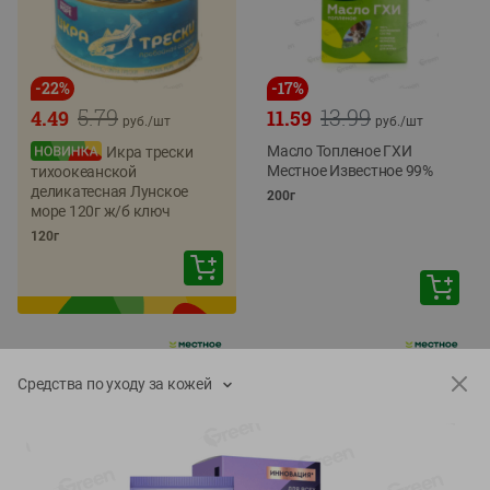
-
22
%
-
17
%
5.79
13.99
4.49
11.59
руб./
шт
руб./
шт
Масло Топленое ГХИ
Икра трески
Местное Известное 99%
тихоокеанской
деликатесная Лунское
200г
море 120г ж/б ключ
120г
Средства по уходу за кожей