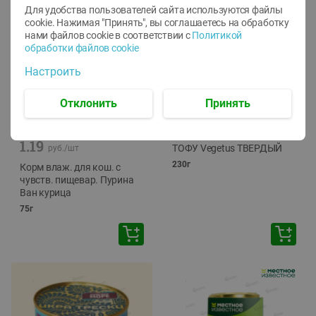
Для удобства пользователей сайта используются файлы
cookie. Нажимая "Принять", вы соглашаетесь
на обработку
нами файлов cookie в соответствии с
Политикой
обработки файлов cookie
Настроить
Отклонить
Принять
-
12
%
-
24
%
6.59
4.99
1.05
руб./
шт
руб./
шт
1.19
ТОФУ Vegetus ТВЕРДЫЙ
руб./
шт
230г
Корм влаж. для кош. с
чувств. пищевар. Пурина
Ван курица
75г