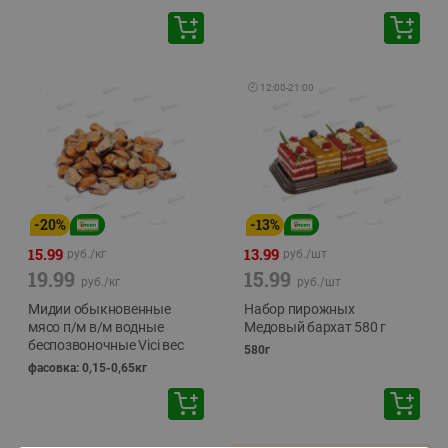
🕘
12:00
-
21:00
-
20
%
-
13
%
15.99
13.99
руб./
кг
руб./
шт
19.99
15.99
руб./
кг
руб./
шт
Мидии обыкновенные
Набор пирожных
мясо п/м в/м водные
Медовый бархат 580 г
беспозвоночные Vici вес
580г
фасовка: 0,15-0,65кг