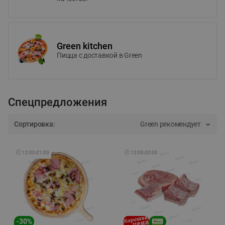
Green kitchen
Пицца c доставкой в Green
Спецпредложения
Сортировка:
Green рекомендует
🕘
12:00
-
21:00
🕘
12:00
-
20:00
-
30
%