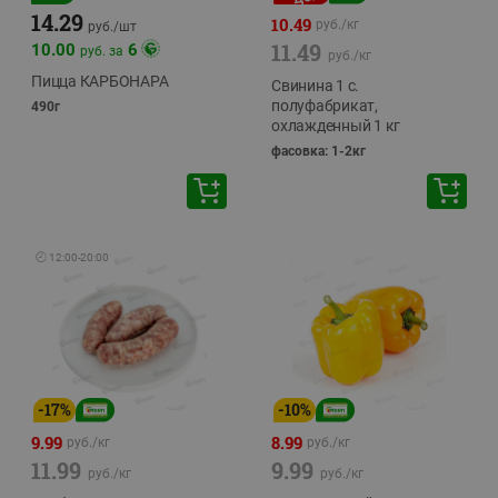
14.29
10.49
руб./
кг
руб./
шт
11.49
10.00
6
руб. за
руб./
кг
Пицца КАРБОНАРА
Свинина 1 с.
полуфабрикат,
490г
охлажденный 1 кг
фасовка: 1-2кг
🕘
12:00
-
20:00
-
17
%
-
10
%
9.99
8.99
руб./
кг
руб./
кг
11.99
9.99
руб./
кг
руб./
кг