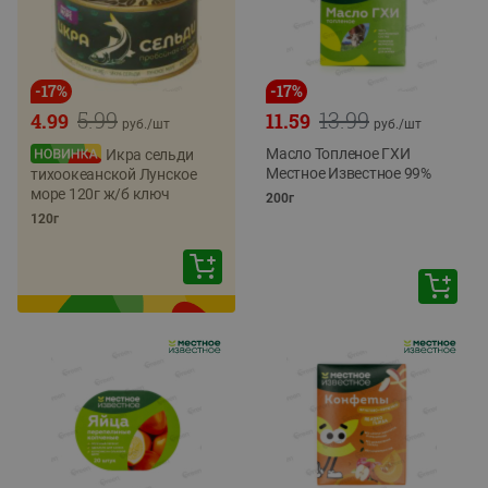
-
17
%
-
17
%
5.99
13.99
4.99
11.59
руб./
шт
руб./
шт
Масло Топленое ГХИ
Икра сельди
Местное Известное 99%
тихоокеанской Лунское
море 120г ж/б ключ
200г
120г