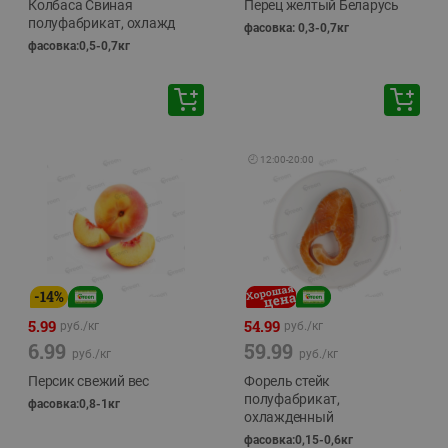
Колбаса Свиная
Перец желтый Беларусь
полуфабрикат, охлажд
фасовка: 0,3-0,7кг
фасовка:0,5-0,7кг
🕘
12:00
-
20:00
-
14
%
5.99
54.99
руб./
кг
руб./
кг
6.99
59.99
руб./
кг
руб./
кг
Персик свежий вес
Форель стейк
полуфабрикат,
фасовка:0,8-1кг
охлажденный
фасовка:0,15-0,6кг