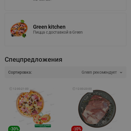
Green kitchen
Пицца c доставкой в Green
Спецпредложения
Сортировка:
Green рекомендует
🕘
12:00
-
21:00
🕘
12:00
-
20:00
-
30
%
-
10
%