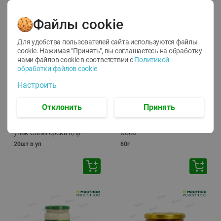
Файлы cookie
Для удобства пользователей сайта используются файлы
cookie. Нажимая "Принять", вы соглашаетесь
на обработку
нами файлов cookie в соответствии с
Политикой
обработки файлов cookie
-
13
%
-
20
%
Настроить
6.89
4.99
5.99
3.99
руб./
шт
руб./
шт
Яйца перепелиные
Конфеты фруктово-
Отклонить
Принять
копченые Молодецкие
ягодные Местное
Местное известное 20 шт
известное яблоко-тыква
упак Солигорска п/ф
Хоба
20шт в уп
60г