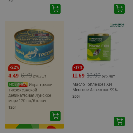
75г
-
22
%
-
17
%
5.79
13.99
4.49
11.59
руб./
шт
руб./
шт
Масло Топленое ГХИ
Икра трески
Местное Известное 99%
тихоокеанской
деликатесная Лунское
200г
море 120г ж/б ключ
120г