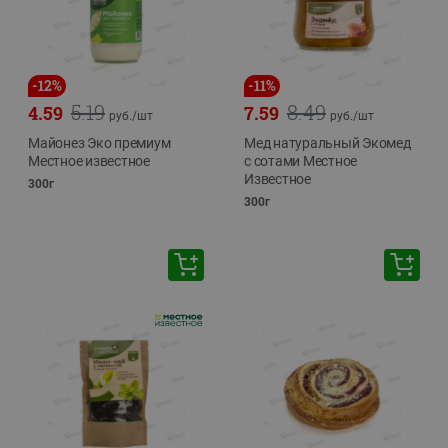
-
12
%
-
11
%
5.19
8.49
4.59
7.59
руб./
шт
руб./
шт
Майонез Эко премиум
Мед натуральный Экомед
Местное известное
с сотами Местное
Известное
300г
300г