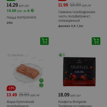
13.39
14.29
11.99
руб./
кг
руб./
шт
10.00
6
руб. за
Свинина тазобедренная
часть полуфабрикат,
Пицца КАРБОНАРА
охлажденный
490г
фасовка: 0,8-1,2кг
1
🕘
12:00
-
20:00
-
13
%
15.59
18.09
13.49
руб./
кг
руб./
шт
Фарш Купеческий
Конфеты Bongenie
полуфабрикат,
Трюфели со сливочно-