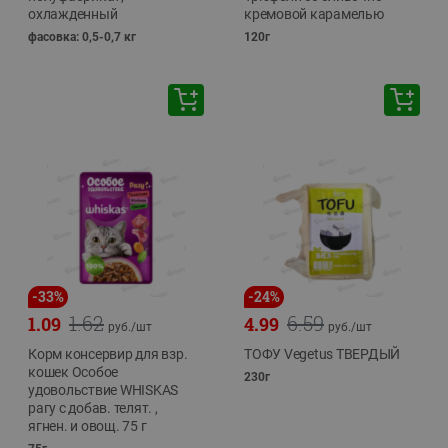
охлажденный
кремовой карамелью
фасовка: 0,5-0,7 кг
120г
-
33
%
-
24
%
1.62
6.59
1.09
4.99
руб./
шт
руб./
шт
Корм консервир для взр.
ТОФУ Vegetus ТВЕРДЫЙ
кошек Особое
230г
удовольствие WHISKAS
рагу с добав. телят. ,
ягнен. и овощ. 75 г