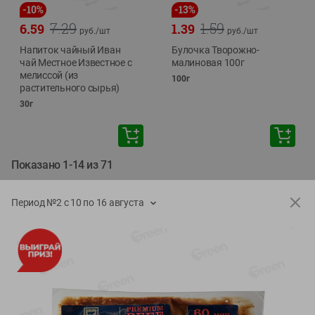
-
10
%
-
13
%
7.29
1.59
6.59
1.39
руб./
шт
руб./
шт
Напиток чайный Иван
Булочка Творожно-
чай Местное Известное с
малиновая 100г
мелиссой (из
100г
растительного сырья)
30г
Показано 1-14 из 71
Показать 15-28 из 71
Период №2 с 10 по 16 августа
Каталог товаров
Специально для вас