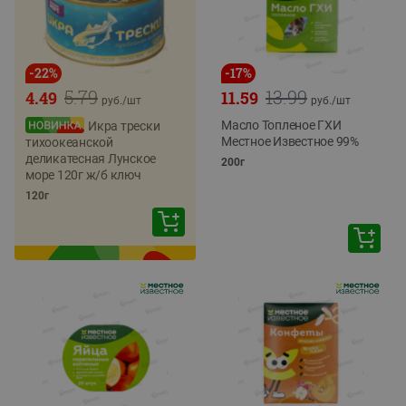
-
22
%
-
17
%
5.79
13.99
4.49
11.59
руб./
шт
руб./
шт
Масло Топленое ГХИ
Икра трески
Местное Известное 99%
тихоокеанской
деликатесная Лунское
200г
море 120г ж/б ключ
120г