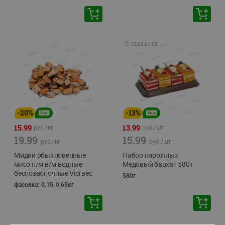
🕘
12:00
-
21:00
-
20
%
-
13
%
15.99
13.99
руб./
кг
руб./
шт
19.99
15.99
руб./
кг
руб./
шт
Мидии обыкновенные
Набор пирожных
мясо п/м в/м водные
Медовый бархат 580 г
беспозвоночные Vici вес
580г
фасовка: 0,15-0,65кг