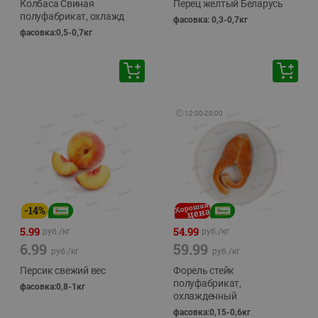
Колбаса Свиная
Перец желтый Беларусь
полуфабрикат, охлажд
фасовка: 0,3-0,7кг
фасовка:0,5-0,7кг
🕘
12:00
-
20:00
-
14
%
5.99
54.99
руб./
кг
руб./
кг
6.99
59.99
руб./
кг
руб./
кг
Персик свежий вес
Форель стейк
полуфабрикат,
фасовка:0,8-1кг
охлажденный
фасовка:0,15-0,6кг