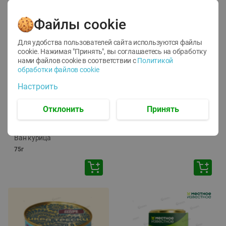
Файлы cookie
Для удобства пользователей сайта используются файлы
cookie. Нажимая "Принять", вы соглашаетесь
на обработку
нами файлов cookie в соответствии с
Политикой
обработки файлов cookie
-
12
%
-
24
%
Настроить
6.59
4.99
1.05
руб./
шт
руб./
шт
1.19
ТОФУ Vegetus ТВЕРДЫЙ
руб./
шт
Отклонить
Принять
230г
Корм влаж. для кош. с
чувств. пищевар. Пурина
Ван курица
75г