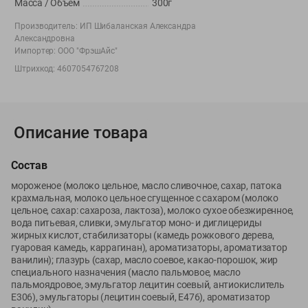
Масса / Объем
300г
Вакансии
👋
Корпоративный сайт Green
Производитель:
ИП Шибаланская Александра
Александровна
Импортер:
ООО "ФрэшАйс"
Штрихкод:
4607054767208
©
2026
ООО «ГРИНрозница» - Доставка продуктов питания в
Минске.
Описание товара
Юридическая информация и условия пользовательского
соглашения
Состав
Номер уполномоченных рассматривать обращения покупателей в
мороженое (молоко цельное, масло сливочное, сахар, патока
соответствии с законодательством об обращениях граждан и
крахмальная, молоко цельное сгущенное с сахаром (молоко
юридических лиц: Отдел торговли и услуг Администрации
цельное, сахар: сахароза, лактоза), молоко сухое обезжиренное,
Фрунзенского района г. Минска + 375 17 272 73 84 .
вода питьевая, сливки, эмульгатор моно- и диглицериды
Номер и адрес электронной почты лица, уполномоченного
жирных кислот, стабилизаторы (камедь рожкового дерева,
гуаровая камедь, каррагинан), ароматизаторы, ароматизатор
продавцом рассматривать обращения покупателей о нарушении их
ванилин); глазурь (сахар, масло соевое, какао-порошок, жир
прав, предусмотренных законодательством о защите прав
специального назначения (масло пальмовое, масло
потребителей: +375 44 560-60-61, shop@green-dostavka.by.
пальмоядровое, эмульгатор лецитин соевый, антиокислитель
Способы оплаты товара:
Е306), эмульгаторы (лецитин соевый, Е476), ароматизатор