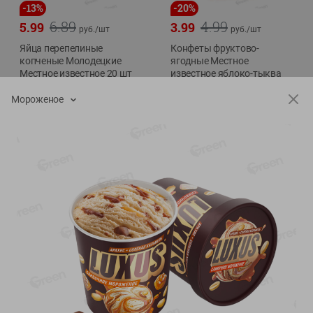
-
13
%
-
20
%
6.89
4.99
5.99
3.99
руб./
шт
руб./
шт
Яйца перепелиные
Конфеты фруктово-
копченые Молодецкие
ягодные Местное
Местное известное 20 шт
известное яблоко-тыква
упак Солигорска п/ф
Хоба
Мороженое
20шт в уп
60г
Показано 1-14 из 76
Показать 15-28 из 76
Каталог товаров
Специально для вас