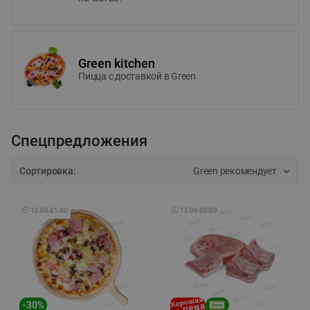
Green kitchen
Пицца c доставкой в Green
Спецпредложения
Сортировка:
Green рекомендует
🕘
12:00
-
21:00
🕘
12:00
-
20:00
-
30
%