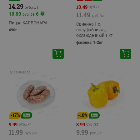
14.29
10.49
руб./
кг
руб./
шт
11.49
10.00
6
руб. за
руб./
кг
Пицца КАРБОНАРА
Свинина 1 с.
полуфабрикат,
490г
охлажденный 1 кг
фасовка: 1-2кг
🕘
12:00
-
20:00
-
17
%
-
10
%
9.99
8.99
руб./
кг
руб./
кг
11.99
9.99
руб./
кг
руб./
кг