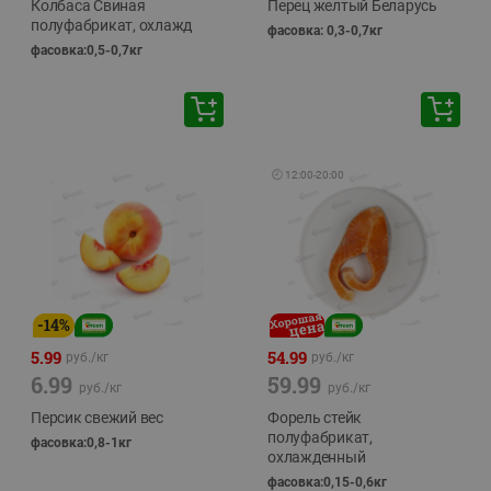
Колбаса Свиная
Перец желтый Беларусь
полуфабрикат, охлажд
фасовка: 0,3-0,7кг
фасовка:0,5-0,7кг
🕘
12:00
-
20:00
-
14
%
5.99
54.99
руб./
кг
руб./
кг
6.99
59.99
руб./
кг
руб./
кг
Персик свежий вес
Форель стейк
полуфабрикат,
фасовка:0,8-1кг
охлажденный
фасовка:0,15-0,6кг