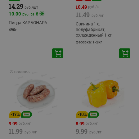
14.29
10.49
руб./
кг
руб./
шт
11.49
10.00
6
руб. за
руб./
кг
Пицца КАРБОНАРА
Свинина 1 с.
полуфабрикат,
490г
охлажденный 1 кг
фасовка: 1-2кг
🕘
12:00
-
20:00
-
17
%
-
10
%
9.99
8.99
руб./
кг
руб./
кг
11.99
9.99
руб./
кг
руб./
кг