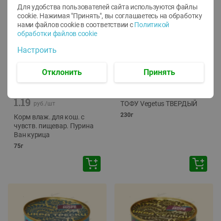
Для удобства пользователей сайта используются файлы
cookie. Нажимая "Принять", вы соглашаетесь
на обработку
нами файлов cookie в соответствии с
Политикой
обработки файлов cookie
Настроить
Отклонить
Принять
-
12
%
-
24
%
6.59
4.99
1.05
руб./
шт
руб./
шт
1.19
ТОФУ Vegetus ТВЕРДЫЙ
руб./
шт
230г
Корм влаж. для кош. с
чувств. пищевар. Пурина
Ван курица
75г