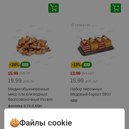
🕘
12:00
-
21:00
-
20
%
-
13
%
15.99
13.99
руб./
кг
руб./
шт
19.99
15.99
руб./
кг
руб./
шт
Мидии обыкновенные
Набор пирожных
мясо п/м в/м водные
Медовый бархат 580 г
беспозвоночные Vici вес
580г
фасовка: 0,15-0,65кг
Файлы cookie