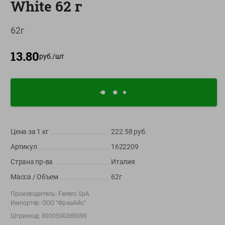
White 62 г
О сервисе
62г
Настройки файлов cookie
Мой Green
13.80
руб./
шт
Приложение Green c
доставкой и бонусной картой
App
Google
AppGallery
Store
Play
Цена за 1
кг
222.58
руб.
Артикул
1622209
+375 44 560-60-61
Страна пр-ва
Италия
Время работы Call-центра: Пн.- Пт. с 09.00 до 17.00, СБ, ВС -
выходной
Масса / Объем
62г
Производитель:
Ferrero SpA
shop@green-market.by
Импортер:
ООО "ФрэшАйс"
Пишите нам свои вопросы, предложения и комментарии
Штрихкод:
8000500385098