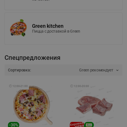
Green kitchen
Пицца c доставкой в Green
Спецпредложения
Сортировка:
Green рекомендует
🕘
12:00
-
21:00
🕘
12:00
-
20:00
-
30
%