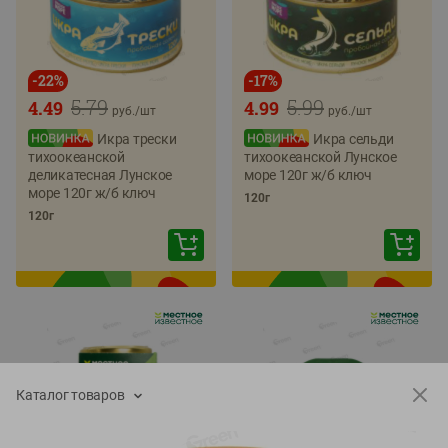
-
22
%
-
17
%
5.79
5.99
4.49
4.99
руб./
шт
руб./
шт
Икра трески
Икра сельди
тихоокеанской
тихоокеанской Лунское
деликатесная Лунское
море 120г ж/б ключ
море 120г ж/б ключ
120г
120г
Каталог товаров