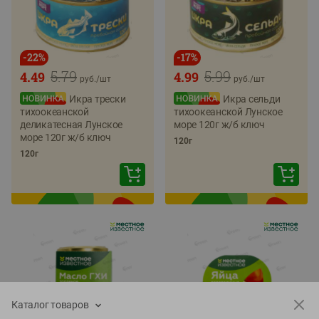
-
22
%
-
17
%
5.79
5.99
4.49
4.99
руб./
шт
руб./
шт
Икра трески
Икра сельди
тихоокеанской
тихоокеанской Лунское
деликатесная Лунское
море 120г ж/б ключ
море 120г ж/б ключ
120г
120г
Каталог товаров