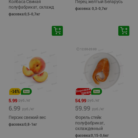
Колбаса Свиная
Перец желтый Беларусь
полуфабрикат, охлажд
фасовка: 0,3-0,7кг
фасовка:0,5-0,7кг
🕘
12:00
-
20:00
-
14
%
5.99
54.99
руб./
кг
руб./
кг
6.99
59.99
руб./
кг
руб./
кг
Персик свежий вес
Форель стейк
полуфабрикат,
фасовка:0,8-1кг
охлажденный
фасовка:0,15-0,6кг