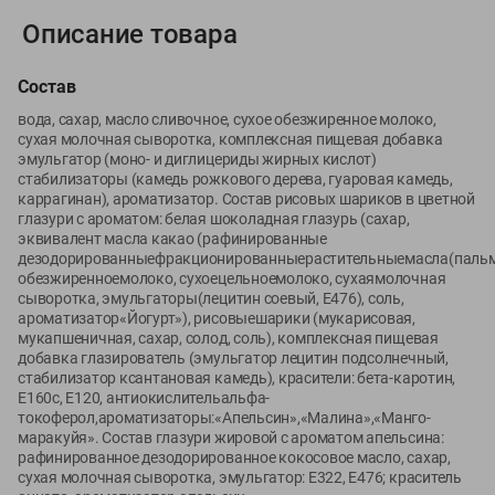
Вакансии
👋
Описание товара
Корпоративный сайт Green
Состав
вода, сахар, масло сливочное, сухое обезжиренное молоко,
сухая молочная сыворотка, комплексная пищевая добавка
эмульгатор (моно- и диглицериды жирных кислот)
©
2026
ООО «ГРИНрозница» - Доставка продуктов питания в
стабилизаторы (камедь рожкового дерева, гуаровая камедь,
Минске.
каррагинан), ароматизатор. Состав рисовых шариков в цветной
глазури с ароматом: белая шоколадная глазурь (сахар,
Юридическая информация и условия пользовательского
эквивалент масла какао (рафинированные
соглашения
дезодорированныефракционированныерастительныемасла(пальм
обезжиренноемолоко, сухоецельноемолоко, сухаямолочная
Номер уполномоченных рассматривать обращения покупателей в
сыворотка, эмульгаторы(лецитин соевый, Е476), соль,
соответствии с законодательством об обращениях граждан и
ароматизатор«Йогурт»), рисовыешарики (мукарисовая,
юридических лиц: Отдел торговли и услуг Администрации
мукапшеничная, сахар, солод, соль), комплексная пищевая
Фрунзенского района г. Минска + 375 17 272 73 84 .
добавка глазирователь (эмульгатор лецитин подсолнечный,
Номер и адрес электронной почты лица, уполномоченного
стабилизатор ксантановая камедь), красители: бета-каротин,
Е160с, Е120, антиокислительальфа-
продавцом рассматривать обращения покупателей о нарушении их
токоферол,ароматизаторы:«Апельсин»,«Малина»,«Манго-
прав, предусмотренных законодательством о защите прав
маракуйя». Состав глазури жировой с ароматом апельсина:
потребителей: +375 44 560-60-61, shop@green-dostavka.by.
рафинированное дезодорированное кокосовое масло, сахар,
Способы оплаты товара:
сухая молочная сыворотка, эмульгатор: Е322, Е476; краситель