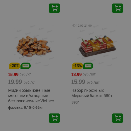
🕘
12:00
-
21:00
-
20
%
-
13
%
15.99
13.99
руб./
кг
руб./
шт
19.99
15.99
руб./
кг
руб./
шт
Мидии обыкновенные
Набор пирожных
мясо п/м в/м водные
Медовый бархат 580 г
беспозвоночные Vici вес
580г
фасовка: 0,15-0,65кг