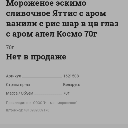
Мороженое эскимо
О сервисе
сливочное Яттис с аром
Настройки файлов cookie
ванили с рис шар в цв глаз
Мой Green
с аром апел Космо 70г
Приложение Green c
доставкой и бонусной картой
70г
Нет в продаже
App
Google
AppGallery
Store
Play
Артикул
1621508
Страна пр-ва
Беларусь
+375 44 560-60-61
Масса / Объем
70г
Время работы Call-центра: Пн.- Пт. с 09.00 до 17.00, СБ, ВС -
выходной
Производитель:
СООО "Ингман мороженое"
Штрихкод:
4810989009170
shop@green-market.by
Пишите нам свои вопросы, предложения и комментарии