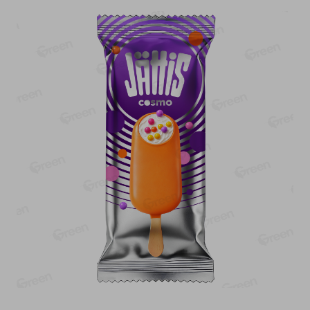
-
17
%
-
13
%
13.99
6.89
11.59
5.99
руб./
шт
руб./
шт
Масло Топленое ГХИ
Яйца перепелиные
Местное Известное 99%
копченые Молодецкие
Местное известное 20 шт
200г
упак Солигорска п/ф
20шт в уп
Показано 1-14 из 79
Показать 15-28 из 79
Каталог товаров
Специально для вас