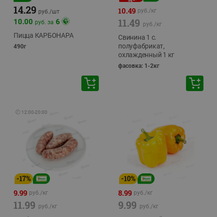
14.29
10.49
руб./
кг
руб./
шт
11.49
10.00
6
руб. за
руб./
кг
Пицца КАРБОНАРА
Свинина 1 с.
полуфабрикат,
490г
охлажденный 1 кг
фасовка: 1-2кг
🕘
12:00
-
20:00
-
17
%
-
10
%
9.99
8.99
руб./
кг
руб./
кг
11.99
9.99
руб./
кг
руб./
кг