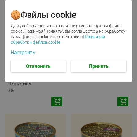
Файлы cookie
Для удобства пользователей сайта используются файлы
cookie. Нажимая "Принять", вы соглашаетесь
на обработку
нами файлов cookie в соответствии с
Политикой
обработки файлов cookie
-
12
%
-
24
%
Настроить
6.59
4.99
1.05
руб./
шт
руб./
шт
1.19
ТОФУ Vegetus ТВЕРДЫЙ
руб./
шт
Отклонить
Принять
230г
Корм влаж. для кош. с
чувств. пищевар. Пурина
Ван курица
75г