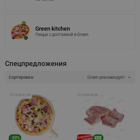
Green kitchen
Пицца c доставкой в Green
Спецпредложения
Сортировка:
Green рекомендует
🕘
12:00
-
21:00
🕘
12:00
-
20:00
-
30
%