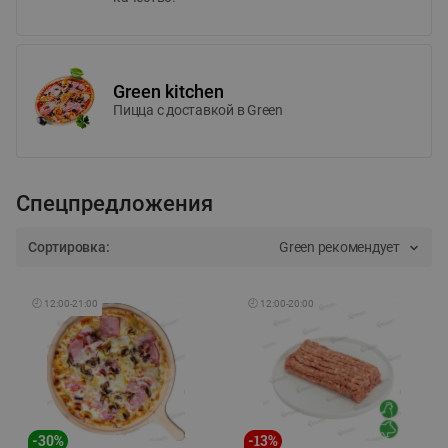
Green kitchen
Пицца c доставкой в Green
Спецпредложения
Сортировка:
Green рекомендует
🕘
12:00
-
21:00
🕘
12:00
-
20:00
-
30
%
-
13
%