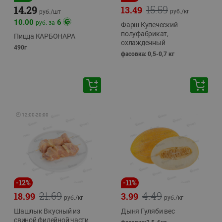
15.59
14.29
13.49
руб./
кг
руб./
шт
10.00
6
руб. за
Фарш Купеческий
полуфабрикат,
Пицца КАРБОНАРА
охлажденный
490г
фасовка: 0,5-0,7 кг
🕘
12:00
-
20:00
-
12
%
-
11
%
21.69
4.49
18.99
3.99
руб./
кг
руб./
кг
Шашлык Вкусный из
Дыня Гуляби вес
свиной филейной части