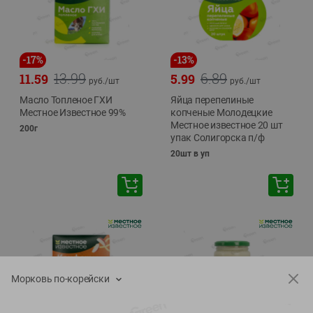
-
17
%
-
13
%
13.99
6.89
11.59
5.99
руб./
шт
руб./
шт
Масло Топленое ГХИ
Яйца перепелиные
Местное Известное 99%
копченые Молодецкие
Местное известное 20 шт
200г
упак Солигорска п/ф
20шт в уп
Морковь по-корейски