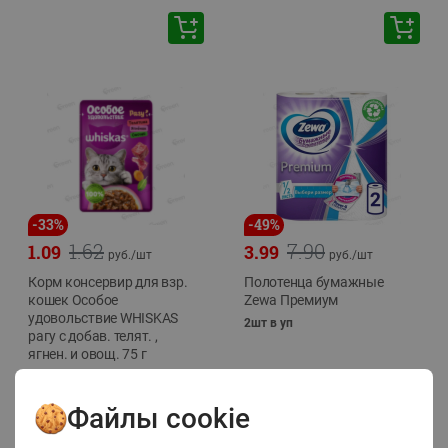
-
33
%
-
49
%
1.62
7.90
1.09
3.99
руб./
шт
руб./
шт
Корм консервир для взр.
Полотенца бумажные
кошек Особое
Zewa Премиум
удовольствие WHISKAS
2шт в уп
рагу с добав. телят. ,
ягнен. и овощ. 75 г
75г
Файлы cookie