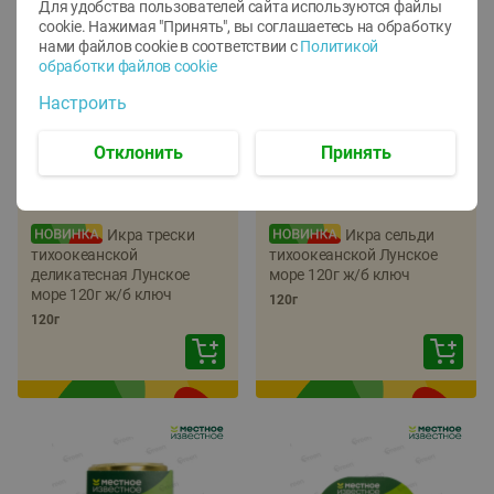
Для удобства пользователей сайта используются файлы
cookie. Нажимая "Принять", вы соглашаетесь
на обработку
нами файлов cookie в соответствии с
Политикой
обработки файлов cookie
Настроить
Отклонить
Принять
-
22
%
-
17
%
5.79
5.99
4.49
4.99
руб./
шт
руб./
шт
Икра трески
Икра сельди
тихоокеанской
тихоокеанской Лунское
деликатесная Лунское
море 120г ж/б ключ
море 120г ж/б ключ
120г
120г