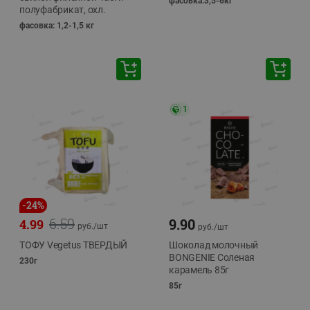
фасовка:3,5-6кг
полуфабрикат, охл.
фасовка: 1,2-1,5 кг
1
-
24
%
6.59
9.90
4.99
руб./
шт
руб./
шт
ТОФУ Vegetus ТВЕРДЫЙ
Шоколад молочный
BONGENIE Соленая
230г
карамель 85г
85г