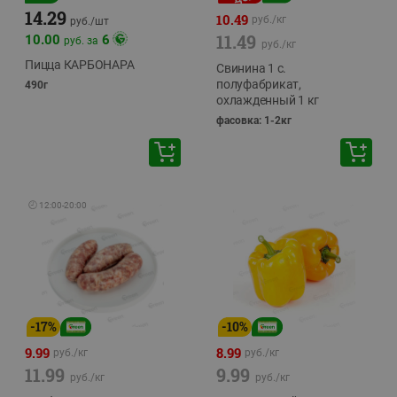
14.29
10.49
руб./
кг
руб./
шт
11.49
10.00
6
руб. за
руб./
кг
Пицца КАРБОНАРА
Свинина 1 с.
полуфабрикат,
490г
охлажденный 1 кг
фасовка: 1-2кг
🕘
12:00
-
20:00
-
17
%
-
10
%
9.99
8.99
руб./
кг
руб./
кг
11.99
9.99
руб./
кг
руб./
кг