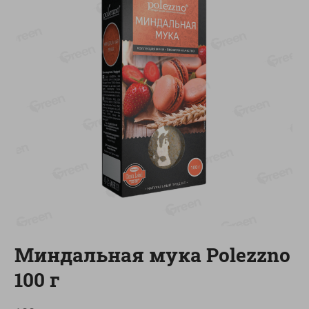
О сервисе
Настройки файлов cookie
Мой Green
Приложение Green c
доставкой и бонусной картой
App
Google
AppGallery
Store
Play
+375 44 560-60-61
Время работы Call-центра: Пн.- Пт. с 09.00 до 17.00, СБ, ВС -
выходной
Миндальная мука Polezzno
shop@green-market.by
100 г
Пишите нам свои вопросы, предложения и комментарии