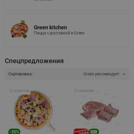
Green kitchen
Пицца c доставкой в Green
Спецпредложения
Сортировка:
Green рекомендует
🕘
12:00
-
21:00
🕘
12:00
-
20:00
-
30
%