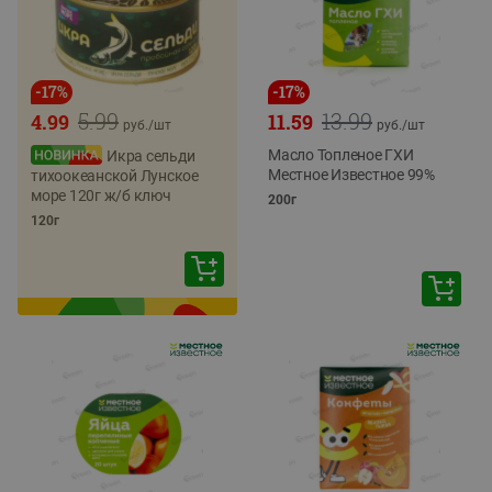
-
17
%
-
17
%
5.99
13.99
4.99
11.59
руб./
шт
руб./
шт
Масло Топленое ГХИ
Икра сельди
Местное Известное 99%
тихоокеанской Лунское
море 120г ж/б ключ
200г
120г