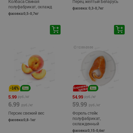
Колбаса Свиная
Перец желтый Беларусь
полуфабрикат, охлажд
фасовка: 0,3-0,7кг
фасовка:0,5-0,7кг
🕘
12:00
-
20:00
-
14
%
5.99
54.99
руб./
кг
руб./
кг
6.99
59.99
руб./
кг
руб./
кг
Персик свежий вес
Форель стейк
полуфабрикат,
фасовка:0,8-1кг
охлажденный
фасовка:0,15-0,6кг