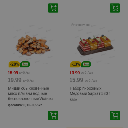
🕘
12:00
-
21:00
-
20
%
-
13
%
15.99
13.99
руб./
кг
руб./
шт
19.99
15.99
руб./
кг
руб./
шт
Мидии обыкновенные
Набор пирожных
мясо п/м в/м водные
Медовый бархат 580 г
беспозвоночные Vici вес
580г
фасовка: 0,15-0,65кг