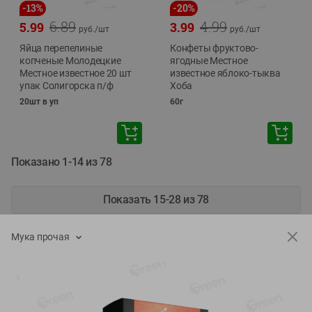
-
13
%
-
20
%
6.89
4.99
5.99
3.99
руб./
шт
руб./
шт
Яйца перепелиные
Конфеты фруктово-
копченые Молодецкие
ягодные Местное
Местное известное 20 шт
известное яблоко-тыква
упак Солигорска п/ф
Хоба
20шт в уп
60г
Показано 1-14 из 78
Показать 15-28 из 78
Мука прочая
Каталог товаров
Специально для вас