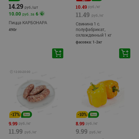
14.29
10.49
руб./
кг
руб./
шт
11.49
10.00
6
руб. за
руб./
кг
Пицца КАРБОНАРА
Свинина 1 с.
полуфабрикат,
490г
охлажденный 1 кг
фасовка: 1-2кг
🕘
12:00
-
20:00
-
17
%
-
10
%
9.99
8.99
руб./
кг
руб./
кг
11.99
9.99
руб./
кг
руб./
кг