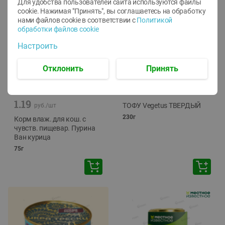
Для удобства пользователей сайта используются файлы
cookie. Нажимая "Принять", вы соглашаетесь
на обработку
нами файлов cookie в соответствии с
Политикой
обработки файлов cookie
Настроить
Отклонить
Принять
-
12
%
-
24
%
6.59
4.99
1.05
руб./
шт
руб./
шт
1.19
ТОФУ Vegetus ТВЕРДЫЙ
руб./
шт
230г
Корм влаж. для кош. с
чувств. пищевар. Пурина
Ван курица
75г