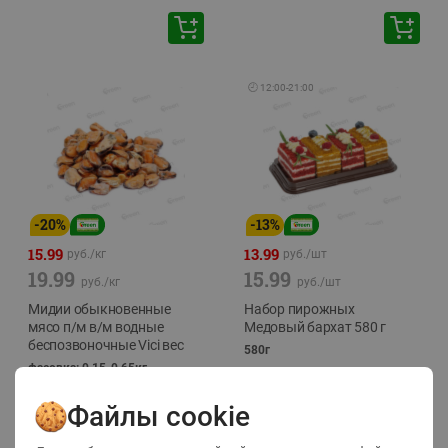
🕘
12:00
-
21:00
-
20
%
-
13
%
15.99
13.99
руб./
кг
руб./
шт
19.99
15.99
руб./
кг
руб./
шт
Мидии обыкновенные
Набор пирожных
мясо п/м в/м водные
Медовый бархат 580 г
беспозвоночные Vici вес
580г
фасовка: 0,15-0,65кг
Файлы cookie