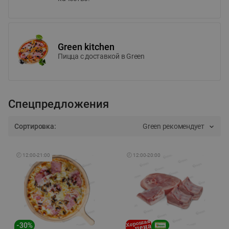
Green kitchen
Пицца c доставкой в Green
Спецпредложения
Сортировка:
Green рекомендует
🕘
12:00
-
21:00
🕘
12:00
-
20:00
-
30
%