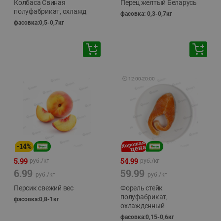
Колбаса Свиная
Перец желтый Беларусь
полуфабрикат, охлажд
фасовка: 0,3-0,7кг
фасовка:0,5-0,7кг
🕘
12:00
-
20:00
-
14
%
5.99
54.99
руб./
кг
руб./
кг
6.99
59.99
руб./
кг
руб./
кг
Персик свежий вес
Форель стейк
полуфабрикат,
фасовка:0,8-1кг
охлажденный
фасовка:0,15-0,6кг