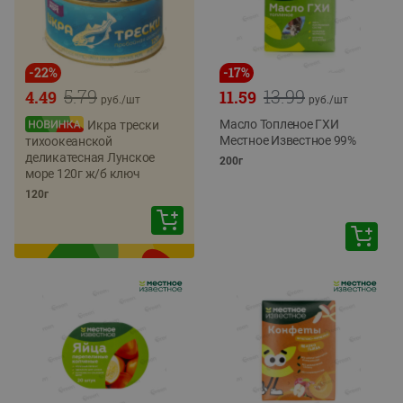
-
22
%
-
17
%
5.79
13.99
4.49
11.59
руб./
шт
руб./
шт
Масло Топленое ГХИ
Икра трески
Местное Известное 99%
тихоокеанской
деликатесная Лунское
200г
море 120г ж/б ключ
120г