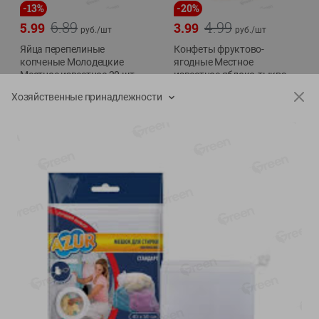
-
13
%
-
20
%
6.89
4.99
5.99
3.99
руб./
шт
руб./
шт
Яйца перепелиные
Конфеты фруктово-
копченые Молодецкие
ягодные Местное
Местное известное 20 шт
известное яблоко-тыква
упак Солигорска п/ф
Хоба
Хозяйственные принадлежности
20шт в уп
60г
Показано 1-14 из 77
Показать 15-28 из 77
Каталог товаров
Специально для вас