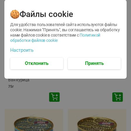
Файлы cookie
Для удобства пользователей сайта используются файлы
cookie. Нажимая "Принять", вы соглашаетесь
на обработку
нами файлов cookie в соответствии с
Политикой
обработки файлов cookie
-
12
%
-
24
%
Настроить
6.59
4.99
1.05
руб./
шт
руб./
шт
1.19
ТОФУ Vegetus ТВЕРДЫЙ
руб./
шт
Отклонить
Принять
230г
Корм влаж. для кош. с
чувств. пищевар. Пурина
Ван курица
75г