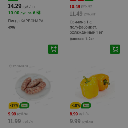
14.29
10.49
руб./
кг
руб./
шт
11.49
10.00
6
руб. за
руб./
кг
Пицца КАРБОНАРА
Свинина 1 с.
полуфабрикат,
490г
охлажденный 1 кг
фасовка: 1-2кг
🕘
12:00
-
20:00
-
17
%
-
10
%
9.99
8.99
руб./
кг
руб./
кг
11.99
9.99
руб./
кг
руб./
кг