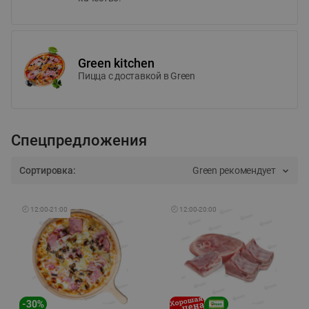
Green kitchen
Пицца c доставкой в Green
Спецпредложения
Сортировка:
Green рекомендует
🕘
12:00
-
21:00
🕘
12:00
-
20:00
-
30
%