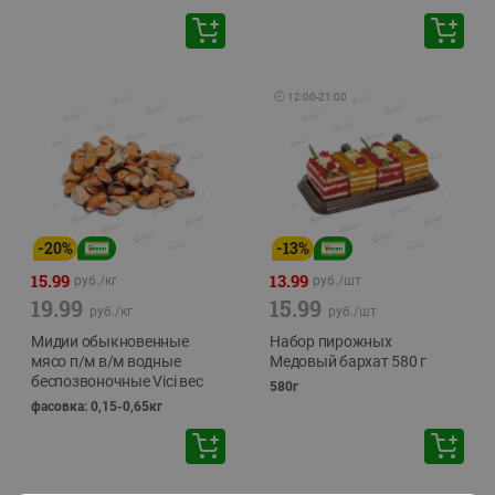
🕘
12:00
-
21:00
-
20
%
-
13
%
15.99
13.99
руб./
кг
руб./
шт
19.99
15.99
руб./
кг
руб./
шт
Мидии обыкновенные
Набор пирожных
мясо п/м в/м водные
Медовый бархат 580 г
беспозвоночные Vici вес
580г
фасовка: 0,15-0,65кг