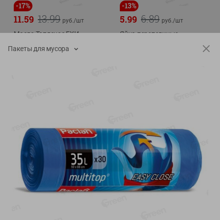
-
17
%
-
13
%
13.99
6.89
11.59
5.99
руб./
шт
руб./
шт
Масло Топленое ГХИ
Яйца перепелиные
Местное Известное 99%
копченые Молодецкие
Пакеты для мусора
Местное известное 20 шт
200г
упак Солигорска п/ф
20шт в уп
Показано 1-14 из 79
Показать 15-28 из 79
Каталог товаров
Специально для вас