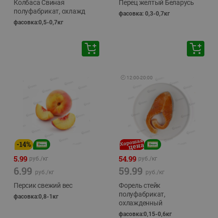
Колбаса Свиная
Перец желтый Беларусь
полуфабрикат, охлажд
фасовка: 0,3-0,7кг
фасовка:0,5-0,7кг
🕘
12:00
-
20:00
-
14
%
5.99
54.99
руб./
кг
руб./
кг
6.99
59.99
руб./
кг
руб./
кг
Персик свежий вес
Форель стейк
полуфабрикат,
фасовка:0,8-1кг
охлажденный
фасовка:0,15-0,6кг