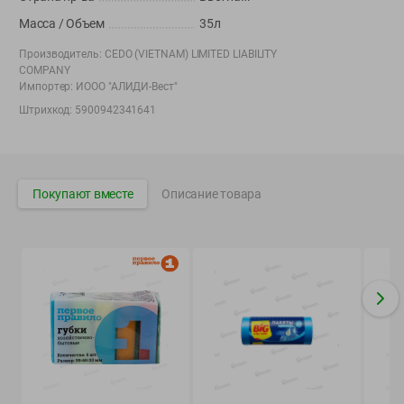
Вакансии
👋
Масса / Объем
35л
Корпоративный сайт Green
Производитель:
CEDO (VIETNAM) LIMITED LIABILITY
COMPANY
Импортер:
ИООО "АЛИДИ-Вест"
Штрихкод:
5900942341641
©
2026
ООО «ГРИНрозница» - Доставка продуктов питания в
Минске.
Юридическая информация и условия пользовательского
Покупают вместе
Описание товара
соглашения
Номер уполномоченных рассматривать обращения покупателей в
соответствии с законодательством об обращениях граждан и
юридических лиц: Отдел торговли и услуг Администрации
Фрунзенского района г. Минска + 375 17 272 73 84 .
Номер и адрес электронной почты лица, уполномоченного
продавцом рассматривать обращения покупателей о нарушении их
прав, предусмотренных законодательством о защите прав
потребителей: +375 44 560-60-61, shop@green-dostavka.by.
Способы оплаты товара: