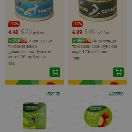
-
22
%
-
17
%
5.79
5.99
4.49
4.99
руб./
шт
руб./
шт
Икра трески
Икра сельди
тихоокеанской
тихоокеанской Лунское
деликатесная Лунское
море 120г ж/б ключ
море 120г ж/б ключ
120г
120г