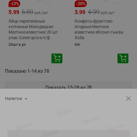
-
13
%
-
20
%
6.89
4.99
5.99
3.99
руб./
шт
руб./
шт
Яйца перепелиные
Конфеты фруктово-
копченые Молодецкие
ягодные Местное
Местное известное 20 шт
известное яблоко-тыква
упак Солигорска п/ф
Хоба
20шт в уп
60г
Показано 1-14 из 78
Показать 15-28 из 78
Напитки
Каталог товаров
Специально для вас