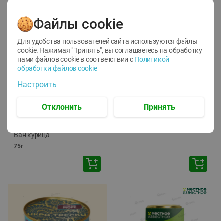
Файлы cookie
Для удобства пользователей сайта используются файлы
cookie. Нажимая "Принять", вы соглашаетесь
на обработку
нами файлов cookie в соответствии с
Политикой
обработки файлов cookie
-
12
%
-
24
%
Настроить
6.59
4.99
1.05
руб./
шт
руб./
шт
1.19
ТОФУ Vegetus ТВЕРДЫЙ
руб./
шт
Отклонить
Принять
230г
Корм влаж. для кош. с
чувств. пищевар. Пурина
Ван курица
75г