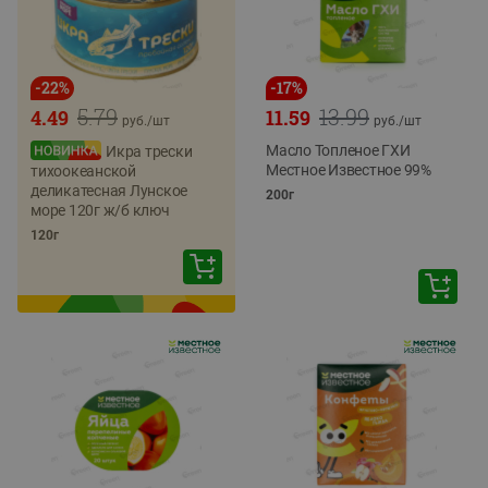
-
22
%
-
17
%
5.79
13.99
4.49
11.59
руб./
шт
руб./
шт
Масло Топленое ГХИ
Икра трески
Местное Известное 99%
тихоокеанской
деликатесная Лунское
200г
море 120г ж/б ключ
120г