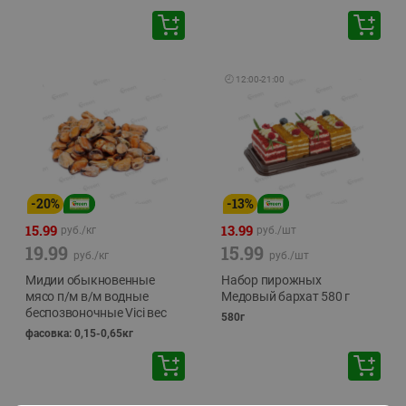
🕘
12:00
-
21:00
-
20
%
-
13
%
15.99
13.99
руб./
кг
руб./
шт
19.99
15.99
руб./
кг
руб./
шт
Мидии обыкновенные
Набор пирожных
мясо п/м в/м водные
Медовый бархат 580 г
беспозвоночные Vici вес
580г
фасовка: 0,15-0,65кг