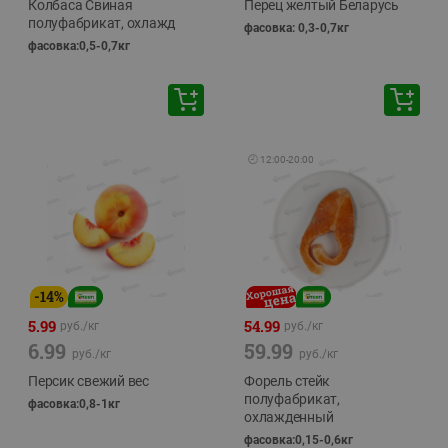
Колбаса Свиная
Перец желтый Беларусь
полуфабрикат, охлажд
фасовка: 0,3-0,7кг
фасовка:0,5-0,7кг
🕘
12:00
-
20:00
-
14
%
5.99
54.99
руб./
кг
руб./
кг
6.99
59.99
руб./
кг
руб./
кг
Персик свежий вес
Форель стейк
полуфабрикат,
фасовка:0,8-1кг
охлажденный
фасовка:0,15-0,6кг