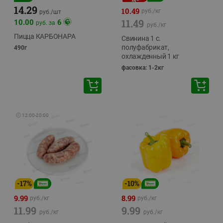
14.29
10.49
руб./
кг
руб./
шт
11.49
10.00
6
руб. за
руб./
кг
Пицца КАРБОНАРА
Свинина 1 с.
полуфабрикат,
490г
охлажденный 1 кг
фасовка: 1-2кг
🕘
12:00
-
20:00
-
17
%
-
10
%
9.99
8.99
руб./
кг
руб./
кг
11.99
9.99
руб./
кг
руб./
кг