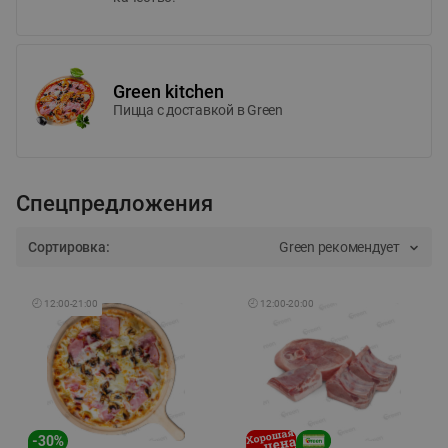
Green kitchen
Пицца c доставкой в Green
Спецпредложения
Сортировка:
Green рекомендует
🕘
12:00
-
21:00
🕘
12:00
-
20:00
-
30
%