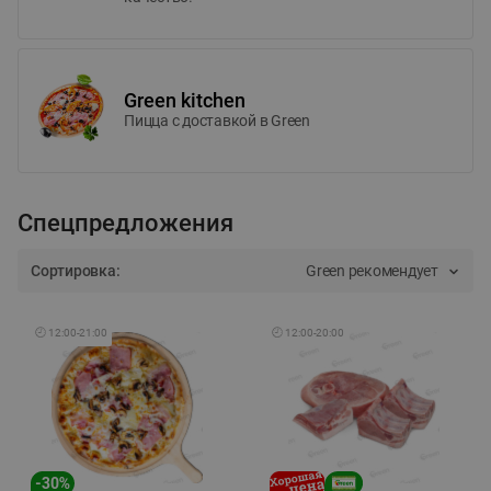
Green kitchen
Пицца c доставкой в Green
Спецпредложения
Сортировка:
Green рекомендует
🕘
12:00
-
21:00
🕘
12:00
-
20:00
-
30
%