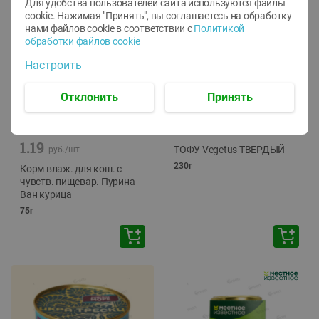
Для удобства пользователей сайта используются файлы
cookie. Нажимая "Принять", вы соглашаетесь
на обработку
нами файлов cookie в соответствии с
Политикой
обработки файлов cookie
Настроить
Отклонить
Принять
-
12
%
-
24
%
6.59
4.99
1.05
руб./
шт
руб./
шт
1.19
ТОФУ Vegetus ТВЕРДЫЙ
руб./
шт
230г
Корм влаж. для кош. с
чувств. пищевар. Пурина
Ван курица
75г