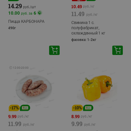
14.29
10.49
руб./
кг
руб./
шт
11.49
10.00
6
руб. за
руб./
кг
Пицца КАРБОНАРА
Свинина 1 с.
полуфабрикат,
490г
охлажденный 1 кг
фасовка: 1-2кг
🕘
12:00
-
20:00
-
17
%
-
10
%
9.99
8.99
руб./
кг
руб./
кг
11.99
9.99
руб./
кг
руб./
кг