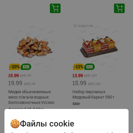
🕘
12:00
-
21:00
-
20
%
-
13
%
15.99
13.99
руб./
кг
руб./
шт
19.99
15.99
руб./
кг
руб./
шт
Мидии обыкновенные
Набор пирожных
мясо п/м в/м водные
Медовый бархат 580 г
беспозвоночные Vici вес
580г
фасовка: 0,15-0,65кг
Файлы cookie