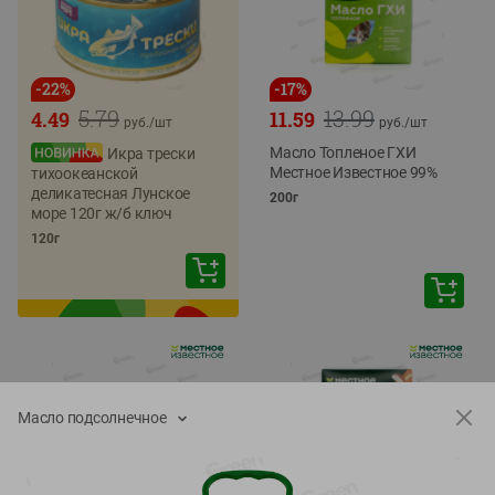
-
22
%
-
17
%
5.79
13.99
4.49
11.59
руб./
шт
руб./
шт
Масло Топленое ГХИ
Икра трески
Местное Известное 99%
тихоокеанской
деликатесная Лунское
200г
море 120г ж/б ключ
120г
Масло подсолнечное