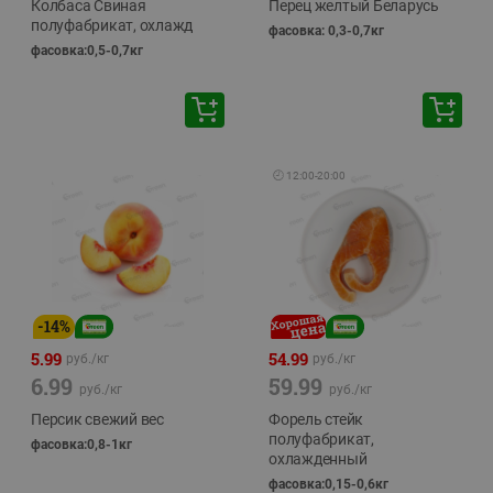
Колбаса Свиная
Перец желтый Беларусь
полуфабрикат, охлажд
фасовка: 0,3-0,7кг
фасовка:0,5-0,7кг
🕘
12:00
-
20:00
-
14
%
5.99
54.99
руб./
кг
руб./
кг
6.99
59.99
руб./
кг
руб./
кг
Персик свежий вес
Форель стейк
полуфабрикат,
фасовка:0,8-1кг
охлажденный
фасовка:0,15-0,6кг