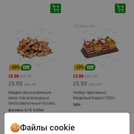
🕘
12:00
-
21:00
-
20
%
-
13
%
15.99
13.99
руб./
кг
руб./
шт
19.99
15.99
руб./
кг
руб./
шт
Мидии обыкновенные
Набор пирожных
мясо п/м в/м водные
Медовый бархат 580 г
беспозвоночные Vici вес
580г
фасовка: 0,15-0,65кг
Файлы cookie