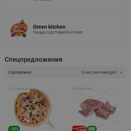
Green kitchen
Пицца c доставкой в Green
Спецпредложения
Сортировка:
Green рекомендует
🕘
12:00
-
21:00
🕘
12:00
-
20:00
-
30
%