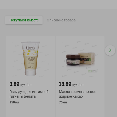
Вакансии
👋
Корпоративный сайт Green
Покупают вместе
Описание товара
©
2026
ООО «ГРИНрозница» - Доставка продуктов питания в
Минске.
Юридическая информация и условия пользовательского
соглашения
Номер уполномоченных рассматривать обращения покупателей в
соответствии с законодательством об обращениях граждан и
юридических лиц: Отдел торговли и услуг Администрации
Фрунзенского района г. Минска + 375 17 272 73 84 .
3.89
18.89
руб./
шт
руб./
шт
Номер и адрес электронной почты лица, уполномоченного
Гель-душ для интимной
Масло косметическое
продавцом рассматривать обращения покупателей о нарушении их
гигиены Белита
жирное Какао
прав, предусмотренных законодательством о защите прав
150мл
75мл
потребителей: +375 44 560-60-61, shop@green-dostavka.by.
Способы оплаты товара: