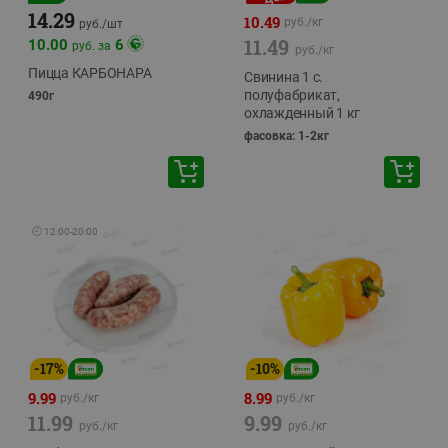
14.29
10.49
руб./
кг
руб./
шт
11.49
10.00
6
руб. за
руб./
кг
Пицца КАРБОНАРА
Свинина 1 с.
полуфабрикат,
490г
охлажденный 1 кг
фасовка: 1-2кг
🕘
12:00
-
20:00
-
17
%
-
10
%
9.99
8.99
руб./
кг
руб./
кг
11.99
9.99
руб./
кг
руб./
кг