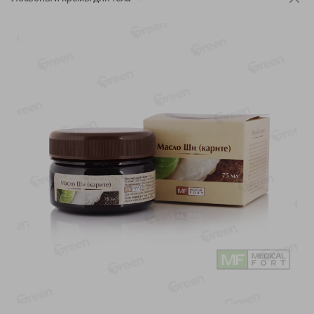
-
13
%
-
20
%
6.89
4.99
5.99
3.99
руб./
шт
руб./
шт
Яйца перепелиные
Конфеты фруктово-
копченые Молодецкие
ягодные Местное
Местное известное 20 шт
известное яблоко-тыква
упак Солигорска п/ф
Хоба
20шт в уп
60г
Показано 1-14 из 78
Показать 15-28 из 78
Каталог товаров
Специально для вас