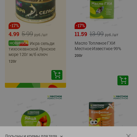
-
17
%
-
17
%
5.99
13.99
4.99
11.59
руб./
шт
руб./
шт
Масло Топленое ГХИ
Икра сельди
Местное Известное 99%
тихоокеанской Лунское
море 120г ж/б ключ
200г
120г
Лосьоны и кремы для тела