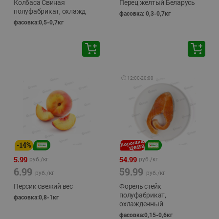
Колбаса Свиная
Перец желтый Беларусь
полуфабрикат, охлажд
фасовка: 0,3-0,7кг
фасовка:0,5-0,7кг
🕘
12:00
-
20:00
-
14
%
5.99
54.99
руб./
кг
руб./
кг
6.99
59.99
руб./
кг
руб./
кг
Персик свежий вес
Форель стейк
полуфабрикат,
фасовка:0,8-1кг
охлажденный
фасовка:0,15-0,6кг