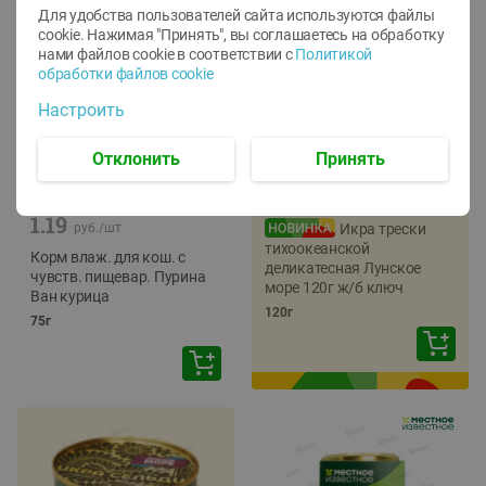
Для удобства пользователей сайта используются файлы
cookie. Нажимая "Принять", вы соглашаетесь
на обработку
нами файлов cookie в соответствии с
Политикой
обработки файлов cookie
Настроить
Отклонить
Принять
-
12
%
-
22
%
5.79
4.49
1.05
руб./
шт
руб./
шт
1.19
руб./
шт
Икра трески
тихоокеанской
Корм влаж. для кош. с
деликатесная Лунское
чувств. пищевар. Пурина
море 120г ж/б ключ
Ван курица
120г
75г