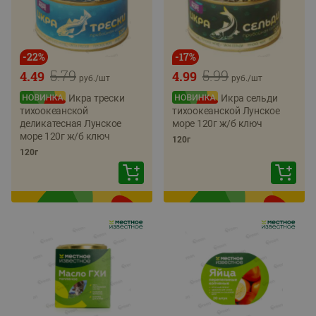
-
22
%
-
17
%
5.79
5.99
4.49
4.99
руб./
шт
руб./
шт
Икра трески
Икра сельди
тихоокеанской
тихоокеанской Лунское
деликатесная Лунское
море 120г ж/б ключ
море 120г ж/б ключ
120г
120г