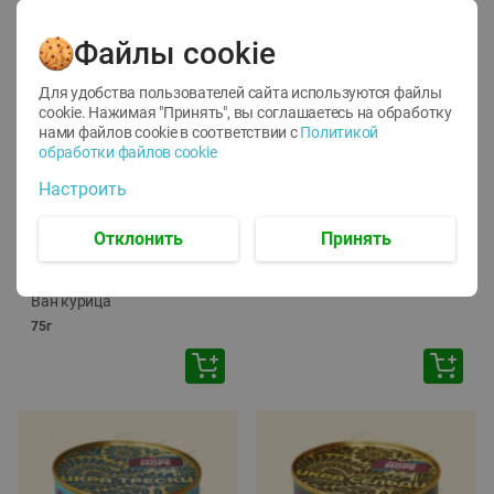
Файлы cookie
Для удобства пользователей сайта используются файлы
cookie. Нажимая "Принять", вы соглашаетесь
на обработку
нами файлов cookie в соответствии с
Политикой
обработки файлов cookie
-
12
%
-
24
%
Настроить
6.59
4.99
1.05
руб./
шт
руб./
шт
1.19
ТОФУ Vegetus ТВЕРДЫЙ
руб./
шт
Отклонить
Принять
230г
Корм влаж. для кош. с
чувств. пищевар. Пурина
Ван курица
75г