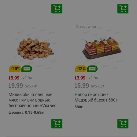
🕘
12:00
-
21:00
-
20
%
-
13
%
15.99
13.99
руб./
кг
руб./
шт
19.99
15.99
руб./
кг
руб./
шт
Мидии обыкновенные
Набор пирожных
мясо п/м в/м водные
Медовый бархат 580 г
беспозвоночные Vici вес
580г
фасовка: 0,15-0,65кг