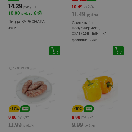
14.29
10.49
руб./
кг
руб./
шт
11.49
10.00
6
руб. за
руб./
кг
Пицца КАРБОНАРА
Свинина 1 с.
полуфабрикат,
490г
охлажденный 1 кг
фасовка: 1-2кг
🕘
12:00
-
20:00
-
17
%
-
10
%
9.99
8.99
руб./
кг
руб./
кг
11.99
9.99
руб./
кг
руб./
кг