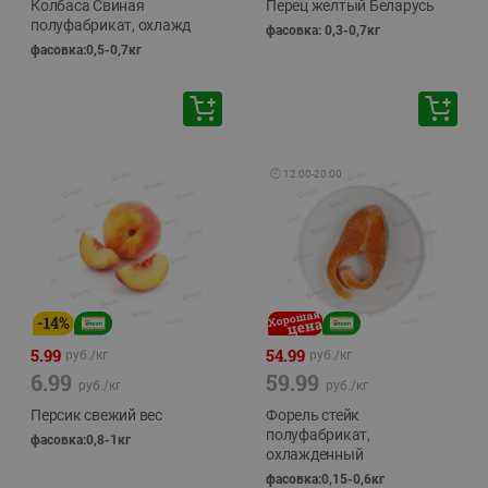
Колбаса Свиная
Перец желтый Беларусь
полуфабрикат, охлажд
фасовка: 0,3-0,7кг
фасовка:0,5-0,7кг
🕘
12:00
-
20:00
-
14
%
5.99
54.99
руб./
кг
руб./
кг
6.99
59.99
руб./
кг
руб./
кг
Персик свежий вес
Форель стейк
полуфабрикат,
фасовка:0,8-1кг
охлажденный
фасовка:0,15-0,6кг