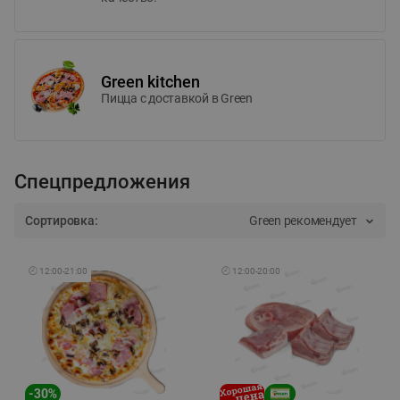
Green kitchen
Пицца c доставкой в Green
Спецпредложения
Сортировка:
Green рекомендует
🕘
12:00
-
21:00
🕘
12:00
-
20:00
-
30
%