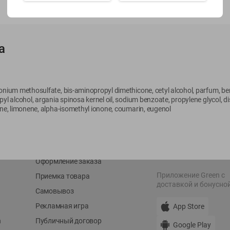
Показать 15-28 из 79
а
onium methosulfate, bis-aminopropyl dimethicone, cetyl alcohol, parfum, benz
О сервисе
Мой Green
yl alcohol, argania spinosa kernel oil, sodium benzoate, propylene glycol, dis
ine, limonene, alpha-isomethyl ionone, coumarin, eugenol
Оплата
История покупок
Условия доставки
Мои товары
Возврат товара
Обратная связь
Оформление заказа
Приложение Green c
Приемка товара
доставкой и бонусно
Самовывоз
Рекламная игра
App Store
n
Публичный договор
Google Play