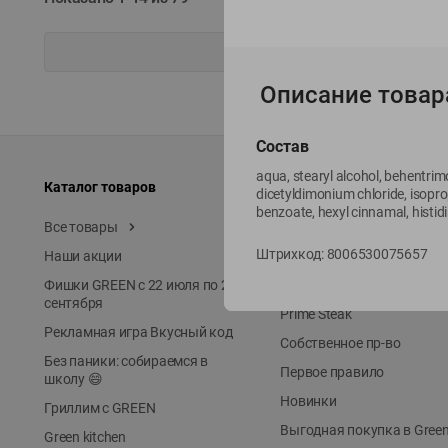
Описание товар
Состав
aqua, stearyl alcohol, behentrim
Каталог товаров
Специально для вас
dicetyldimonium chloride, isoprop
benzoate, hexyl cinnamal, histid
Все товары
Акции
Штрихкод:
8006530075657
Наши акции
Местное известное
Фишки GREEN с 22 июля по 22
ЭКОлиния
сентября
Prime Steak
Рекламная игра Вкусный код
Собственное пр-во
Без паники: собираемся в
Первое правило
школу 😄
Новинки
Гриллим с GREEN
Выгодная покупка в Gree
Green kitchen