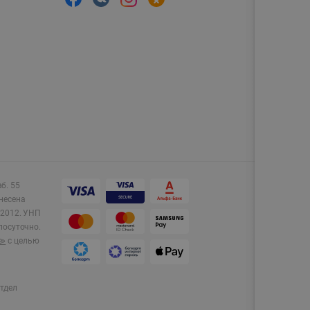
аб. 55
несена
2012.
УНП
лосуточно.
e»
с целью
тдел