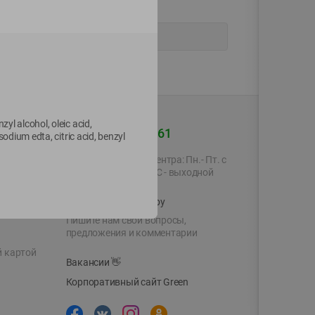
yl alcohol, oleic acid,
+375 44 560-60-61
odium edta, citric acid, benzyl
Время работы Call-центра: Пн.- Пт. с
09.00 до 17.00, СБ, ВС - выходной
shop@green-market.by
Пишите нам свои вопросы,
предложения и комментарии
й картой
Вакансии
👋
Корпоративный сайт Green