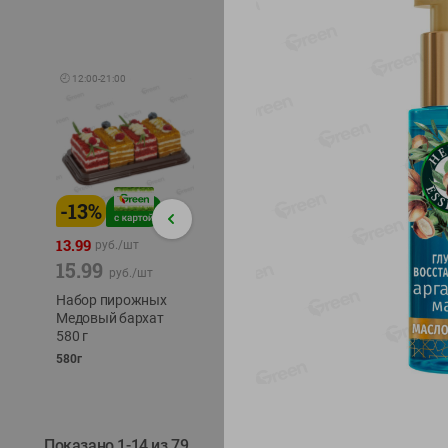
🕘
12:00
-
21:00
-
13
%
-
12
%
-
24
%
4.99
13.99
1.05
руб./
шт
руб./
шт
15.99
1.19
ТОФУ V
руб./
шт
руб./
шт
ТВЕРД
Набор пирожных
Корм влаж. для
230г
Медовый бархат
кош. с чувств.
580 г
пищевар. Пурина
Ван курица
580г
75г
Показано 1-14 из 79