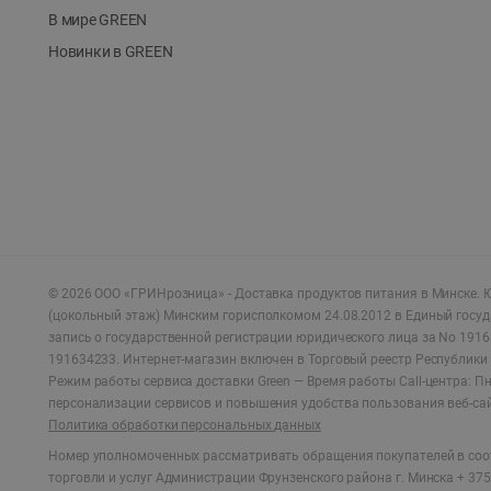
В мире GREEN
Новинки в GREEN
©
2026
ООО «ГРИНрозница» - Доставка продуктов питания в Минске.
Ю
(цокольный этаж) Минским горисполкомом 24.08.2012 в Единый госу
запись о государственной регистрации юридического лица за No 1916
191634233. Интернет-магазин включен в Торговый реестр Республики 
Режим работы сервиса доставки Green —
Время работы Call-центра: Пн.
персонализации сервисов и повышения удобства пользования веб-са
Политика обработки персональных данных
Номер уполномоченных рассматривать обращения покупателей в соот
торговли и услуг Администрации Фрунзенского района г. Минска + 375 