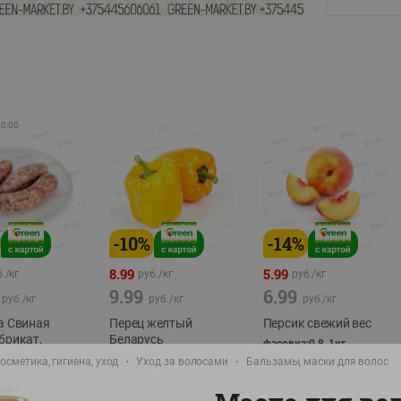
20:00
-
10
%
-
14
%
8.99
5.99
./
кг
руб./
кг
руб./
кг
9.99
6.99
руб./
кг
руб./
кг
руб./
кг
а Свиная
Перец желтый
Персик свежий вес
брикат,
Беларусь
фасовка:0,8-1кг
фасовка: 0,3-0,7кг
осметика, гигиена, уход
Уход за волосами
Бальзамы, маски для волос
0,5-0,7кг