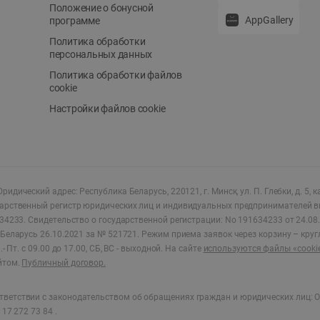
Положение о бонусной
AppGallery
программе
Политика обработки
персональных данных
Политика обработки файлов
cookie
Настройки файлов cookie
ридический адрес: Республика Беларусь, 220121, г. Минск, ул. П. Глебки, д. 5, к
дарственный регистр юридических лиц и индивидуальных предпринимателей в
34233.
Свидетельство о государственной регистрации: No 191634233 от 24.08.
Беларусь 26.10.2021 за № 521721. Режим приема заявок через корзину – круг
- Пт. с 09.00 до 17.00, СБ, ВС - выходной
.
На сайте
используются файлы «cooki
йтом.
Публичный договор.
ветствии с законодательством об обращениях граждан и юридических лиц: О
17 272 73 84 .