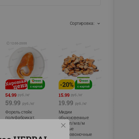
Сортировка:
🕘
12:00
-
20:00
-
20
%
54.99
15.99
руб./
кг
руб./
кг
59.99
19.99
руб./
кг
руб./
кг
Форель стейк
Мидии
полуфабрикат,
обыкновенные
охлажденный
мясо п/м в/м
водные
фасовка:0,15-0,6кг
беспозвоночные