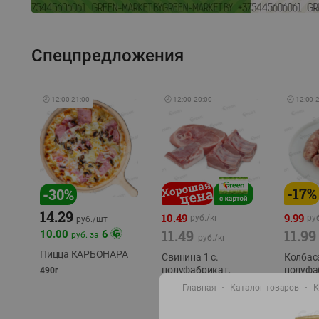
Спецпредложения
🕘
12:00
-
21:00
🕘
12:00
-
20:00
🕘
12:00
-
-
17
%
-
30
%
14.29
10.49
9.99
руб./
кг
руб
руб./
шт
11.49
11.99
10.00
6
руб. за
руб./
кг
Пицца КАРБОНАРА
Свинина 1 с.
Колбас
полуфабрикат,
полуфа
490г
охлажденный 1 кг
охлажд
Главная
Каталог товаров
К
фасовка: 1-2кг
фасовка: