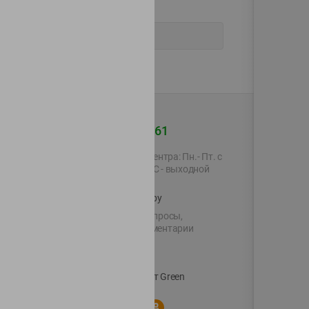
+375 44 560-60-61
Время работы Call-центра: Пн.- Пт. с
09.00 до 17.00, СБ, ВС - выходной
shop@green-market.by
Пишите нам свои вопросы,
предложения и комментарии
й картой
Вакансии
👋
Корпоративный сайт Green