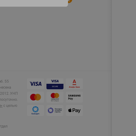
аб. 55
несена
2012.
УНП
лосуточно.
e»
с целью
тдел