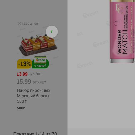
🕘
12:00
-
21:00
-
13
%
-
12
%
-
24
%
4.99
13.99
1.05
руб./
шт
руб./
шт
15.99
1.19
ТОФУ V
руб./
шт
руб./
шт
ТВЕРД
Набор пирожных
Корм влаж. для
230г
Медовый бархат
кош. с чувств.
580 г
пищевар. Пурина
Ван курица
580г
75г
Показано 1-14 из 78