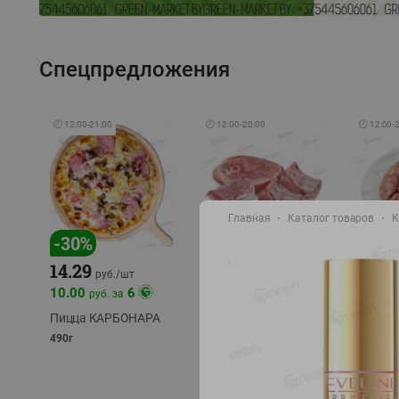
Спецпредложения
🕘
12:00
-
21:00
🕘
12:00
-
20:00
🕘
12:00
-
Главная
Каталог товаров
К
-
17
%
-
30
%
14.29
10.49
9.99
руб./
кг
руб
руб./
шт
11.49
11.99
10.00
6
руб. за
руб./
кг
Пицца КАРБОНАРА
Свинина 1 с.
Колбас
полуфабрикат,
полуфа
490г
охлажденный 1 кг
охлажд
фасовка: 1-2кг
фасовка: