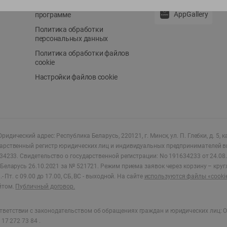
Положение о бонусной
AppGallery
программе
Политика обработки
персональных данных
Политика обработки файлов
cookie
Настройки файлов cookie
ридический адрес: Республика Беларусь, 220121, г. Минск, ул. П. Глебки, д. 5, к
дарственный регистр юридических лиц и индивидуальных предпринимателей в
34233.
Свидетельство о государственной регистрации: No 191634233 от 24.08.
Беларусь 26.10.2021 за № 521721. Режим приема заявок через корзину – круг
- Пт. с 09.00 до 17.00, СБ, ВС - выходной
.
На сайте
используются файлы «cooki
йтом.
Публичный договор.
ветствии с законодательством об обращениях граждан и юридических лиц: О
17 272 73 84 .