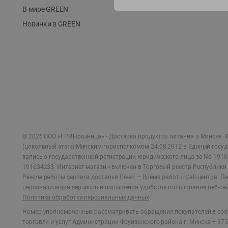
В мире GREEN
Новинки в GREEN
©
2026
ООО «ГРИНрозница» - Доставка продуктов питания в Минске.
Ю
(цокольный этаж) Минским горисполкомом 24.08.2012 в Единый госу
запись о государственной регистрации юридического лица за No 1916
191634233. Интернет-магазин включен в Торговый реестр Республики 
Режим работы сервиса доставки Green —
Время работы Call-центра: Пн.
персонализации сервисов и повышения удобства пользования веб-са
Политика обработки персональных данных
Номер уполномоченных рассматривать обращения покупателей в соот
торговли и услуг Администрации Фрунзенского района г. Минска + 375 