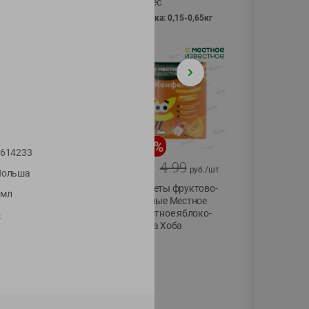
Vici вес
фасовка: 0,15-0,65кг
-
13
%
-
20
%
614233
6.89
4.99
5.99
3.99
руб./
шт
руб./
шт
Польша
Яйца перепелиные
Конфеты фруктово-
5мл
копченые
ягодные Местное
Молодецкие
известное яблоко-
S
Местное известное
тыква Хоба
20 шт упак
60г
Солигорска п/ф
20шт в уп