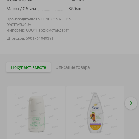
Вакансии
👋
Масса / Объем
350мл
Корпоративный сайт Green
Производитель:
EVELINE COSMETICS
DYSTRYBUCJA
Импортер:
ООО "Парфюмстандарт"
Штрихкод:
5901761949391
©
2026
ООО «ГРИНрозница» - Доставка продуктов питания в
Минске.
Юридическая информация и условия пользовательского
Покупают вместе
Описание товара
соглашения
Номер уполномоченных рассматривать обращения покупателей в
соответствии с законодательством об обращениях граждан и
юридических лиц: Отдел торговли и услуг Администрации
Фрунзенского района г. Минска + 375 17 272 73 84 .
Номер и адрес электронной почты лица, уполномоченного
продавцом рассматривать обращения покупателей о нарушении их
прав, предусмотренных законодательством о защите прав
потребителей: +375 44 560-60-61, shop@green-dostavka.by.
Способы оплаты товара: