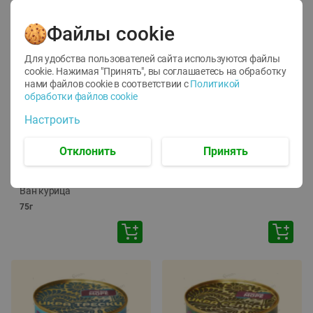
Файлы cookie
Для удобства пользователей сайта используются файлы
cookie. Нажимая "Принять", вы соглашаетесь
на обработку
нами файлов cookie в соответствии с
Политикой
обработки файлов cookie
-
12
%
-
24
%
Настроить
6.59
4.99
1.05
руб./
шт
руб./
шт
1.19
ТОФУ Vegetus ТВЕРДЫЙ
руб./
шт
Отклонить
Принять
230г
Корм влаж. для кош. с
чувств. пищевар. Пурина
Ван курица
75г