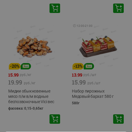
🕘
12:00
-
21:00
-
20
%
-
13
%
15.99
13.99
руб./
кг
руб./
шт
19.99
15.99
руб./
кг
руб./
шт
Мидии обыкновенные
Набор пирожных
мясо п/м в/м водные
Медовый бархат 580 г
беспозвоночные Vici вес
580г
фасовка: 0,15-0,65кг