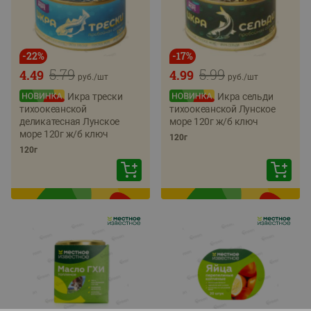
-
22
%
-
17
%
5.79
5.99
4.49
4.99
руб./
шт
руб./
шт
Икра трески
Икра сельди
тихоокеанской
тихоокеанской Лунское
деликатесная Лунское
море 120г ж/б ключ
море 120г ж/б ключ
120г
120г