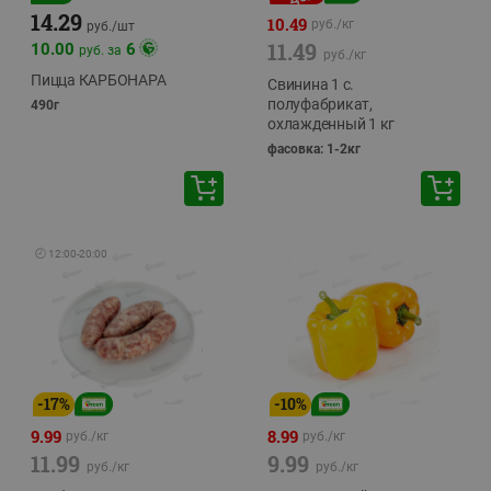
14.29
10.49
руб./
кг
руб./
шт
11.49
10.00
6
руб. за
руб./
кг
Пицца КАРБОНАРА
Свинина 1 с.
полуфабрикат,
490г
охлажденный 1 кг
фасовка: 1-2кг
🕘
12:00
-
20:00
-
17
%
-
10
%
9.99
8.99
руб./
кг
руб./
кг
11.99
9.99
руб./
кг
руб./
кг