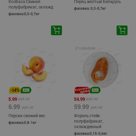
Колбаса Свиная
Перец желтый Беларусь
полуфабрикат, охлажд
фасовка: 0,3-0,7кг
фасовка:0,5-0,7кг
🕘
12:00
-
20:00
-
14
%
5.99
54.99
руб./
кг
руб./
кг
6.99
59.99
руб./
кг
руб./
кг
Персик свежий вес
Форель стейк
полуфабрикат,
фасовка:0,8-1кг
охлажденный
фасовка:0,15-0,6кг