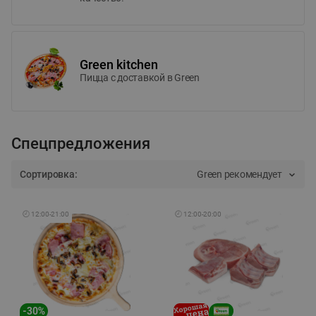
Green kitchen
Пицца c доставкой в Green
Спецпредложения
Сортировка:
Green рекомендует
🕘
12:00
-
21:00
🕘
12:00
-
20:00
-
30
%