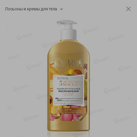
-
17
%
-
13
%
Лосьоны и кремы для тела
13.99
6.89
11.59
5.99
руб./
шт
руб./
шт
Масло Топленое ГХИ
Яйца перепелиные
Местное Известное 99%
копченые Молодецкие
Местное известное 20 шт
200г
упак Солигорска п/ф
20шт в уп
Показано 1-14 из 79
Показать 15-28 из 79
Каталог товаров
Специально для вас