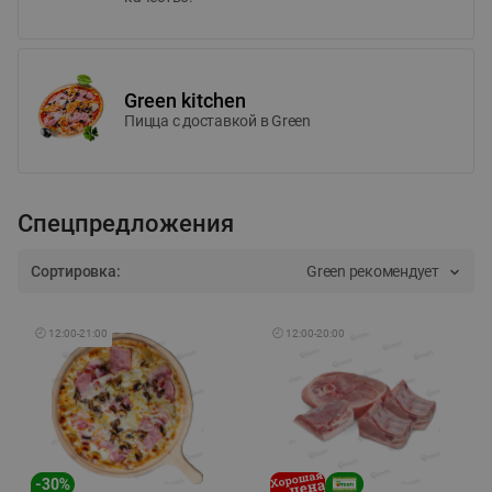
Green kitchen
Пицца c доставкой в Green
Спецпредложения
Сортировка:
Green рекомендует
🕘
12:00
-
21:00
🕘
12:00
-
20:00
-
30
%