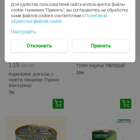
Для удобства пользователей сайта используются файлы
cookie. Нажимая "Принять", вы соглашаетесь
на обработку
нами файлов cookie в соответствии с
Политикой
обработки файлов cookie
Настроить
Отклонить
Принять
-
12
%
-
24
%
6.59
4.99
1.05
руб./
шт
руб./
шт
1.19
ТОФУ Vegetus ТВЕРДЫЙ
руб./
шт
230г
Корм влаж. для кош. с
чувств. пищевар. Пурина
Ван курица
75г