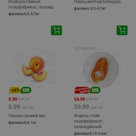
Колбаса Свиная
Перец желтый Беларусь
полуфабрикат, охлажд
фасовка: 0,3-0,7кг
фасовка:0,5-0,7кг
🕘
12:00
-
20:00
-
14
%
5.99
54.99
руб./
кг
руб./
кг
6.99
59.99
руб./
кг
руб./
кг
Персик свежий вес
Форель стейк
полуфабрикат,
фасовка:0,8-1кг
охлажденный
фасовка:0,15-0,6кг