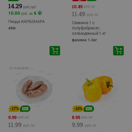
14.29
10.49
руб./
кг
руб./
шт
11.49
10.00
6
руб. за
руб./
кг
Пицца КАРБОНАРА
Свинина 1 с.
полуфабрикат,
490г
охлажденный 1 кг
фасовка: 1-2кг
🕘
12:00
-
20:00
-
17
%
-
10
%
9.99
8.99
руб./
кг
руб./
кг
11.99
9.99
руб./
кг
руб./
кг