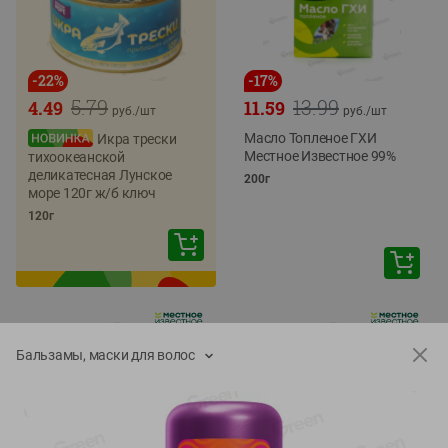
-
22
%
-
17
%
5.79
13.99
4.49
11.59
руб./
шт
руб./
шт
Масло Топленое ГХИ
Икра трески
Местное Известное 99%
тихоокеанской
деликатесная Лунское
200г
море 120г ж/б ключ
120г
Бальзамы, маски для волос