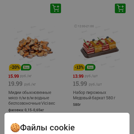
🕘
12:00
-
21:00
-
20
%
-
13
%
15.99
13.99
руб./
кг
руб./
шт
19.99
15.99
руб./
кг
руб./
шт
Мидии обыкновенные
Набор пирожных
мясо п/м в/м водные
Медовый бархат 580 г
беспозвоночные Vici вес
580г
фасовка: 0,15-0,65кг
Файлы cookie